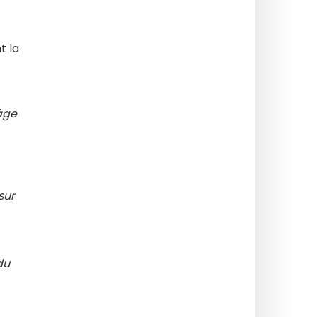
t la
âge
sur
du