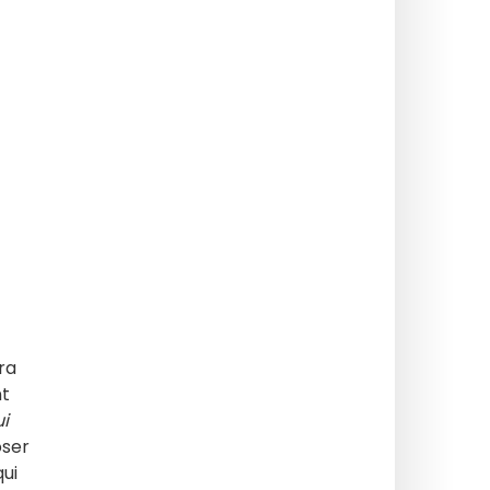
ra
nt
ui
oser
qui