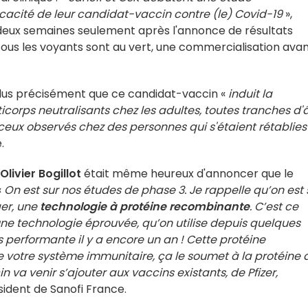
ficacité de leur candidat-vaccin contre (le) Covid-19
»,
eux semaines seulement après l'annonce de résultats
i tous les voyants sont au vert, une commercialisation avan
plus précisément que ce candidat-vaccin «
induit la
corps neutralisants chez les adultes, toutes tranches d'
eux observés chez des personnes qui s'étaient rétablies
.
Olivier Bogillot
était même heureux d'annoncer que le
«
On est sur nos études de phase 3. Je rappelle qu’on est 
ger, une
technologie
à protéine recombinante
. C’est ce
une technologie éprouvée, qu’on utilise depuis quelques
us performante il y a encore un an ! Cette protéine
 votre système immunitaire, ça le soumet à la protéine 
in va venir s’ajouter aux vaccins existants, de Pfizer,
ésident de Sanofi France.