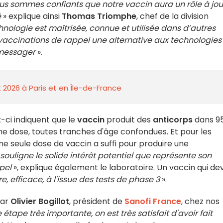
us sommes confiants que notre vaccin aura un rôle à jou
é
» explique ainsi
Thomas Triomphe
, chef de la division
hnologie est maîtrisée, connue et utilisée dans d’autres
s vaccinations de rappel une alternative aux technologies
 messager
».
 2026 à Paris et en Île-de-France
-ci indiquent que le
vaccin
produit des
anticorps
dans 9
ème dose, toutes tranches d'âge confondues. Et pour les
une seule dose de vaccin a suffi pour produire une
 souligne le solide intérêt potentiel que représente son
ppel
», explique également le laboratoire. Un vaccin qui dev
, efficace, à l'issue des tests de phase 3
».
par
Olivier Bogillot
, président de
Sanofi France
, chez nos
 étape très importante, on est très satisfait d'avoir fait