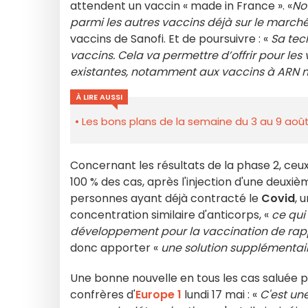
attendent un vaccin « made in France ». «
No
parmi les autres vaccins déjà sur le march
vaccins de Sanofi. Et de poursuivre : «
Sa tec
vaccins. Cela va permettre d’offrir pour le
existantes, notamment aux vaccins à ARN
À LIRE AUSSI
Les bons plans de la semaine du 3 au 9 août
Concernant les résultats de la phase 2, ceux
100 % des cas, après l'injection d'une deuxi
personnes ayant déjà contracté le
Covid
, 
concentration similaire d'anticorps, «
ce qui
développement pour la vaccination de ra
donc apporter «
une solution supplémentaire
Une bonne nouvelle en tous les cas saluée 
confrères d'
Europe 1
lundi 17 mai : «
C'est une