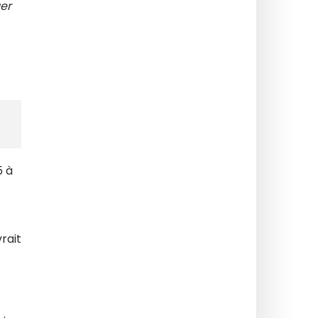
er
5 à
rait