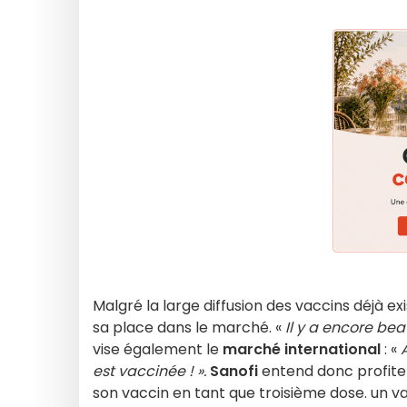
Malgré la large diffusion des vaccins déjà ex
sa place dans le marché. «
Il y a encore be
vise également le
marché international
: «
A
est vaccinée ! ».
Sanofi
entend donc profiter d
son vaccin en tant que troisième dose. un v