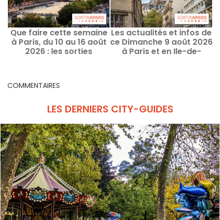
Que faire cette semaine
Les actualités et infos de
à Paris, du 10 au 16 août
ce Dimanche 9 août 2026
2026 : les sorties
à Paris et en Ile-de-
2
incontournables
France
COMMENTAIRES
LES DERNIERS CITY-GUIDES