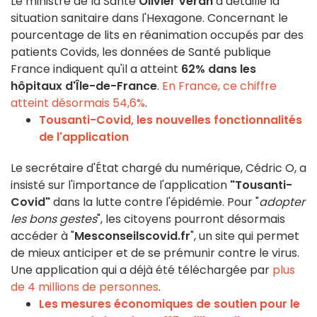
Le ministre de la Santé
Olivier Véran
a détaillé la
situation sanitaire dans l'Hexagone. Concernant le
pourcentage de lits en réanimation occupés par des
patients Covids, les données de Santé publique
France indiquent qu'il a atteint
62% dans les
hôpitaux d'Île-de-France
.
En France, ce chiffre
atteint désormais 54,6%
.
Tousanti-Covid, les nouvelles fonctionnalités
de l'application
Le secrétaire d'État chargé du numérique, Cédric O, a
insisté sur l'importance de l'application
"Tousanti-
Covid"
dans la lutte contre l'épidémie. Pour "
adopter
les bons gestes
", les citoyens pourront désormais
accéder à "
M
esconseilscovid.fr
", un site qui permet
de mieux anticiper et de se prémunir contre le virus.
Une application qui a déjà été téléchargée par
plus
de 4 millions de personnes
.
Les mesures économiques de soutien pour le