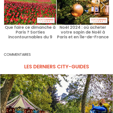
Que faire ce dimanche à
Noël 2024 : où acheter
C
Paris ? Sorties
votre sapin de Noël à
incontournables du 9
Paris et en Île-de-France
d
août 2026
?
COMMENTAIRES
LES DERNIERS CITY-GUIDES