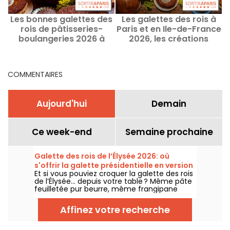
Les bonnes galettes des
Les galettes des rois à
rois de pâtisseries-
Paris et en Ile-de-France
boulangeries 2026 à
2026, les créations
Paris, les créations
testées et validées
d'artisans
COMMENTAIRES
Aujourd'hui
Demain
Ce week-end
Semaine prochaine
Galette des rois de l’Élysée 2026: où
s'offrir la galette présidentielle en version
Et si vous pouviez croquer la galette des rois
familiale ?- photos
de l’Élysée… depuis votre table ? Même pâte
feuilletée pur beurre, même frangipane
maison, et cette fois avec la fève pour que
chacun devienne roi ou reine le temps d’une
Affinez votre recherche
part. Elle est disponible en version familiale
dans une boulangerie artisanale du 15e
arrondissement, fidèle à la recette servie au