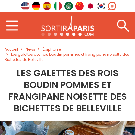
Accueil
News
Épiphanie
Les galettes des rois boudin pommes et frangipane noisette des
Bichettes de Belleville
LES GALETTES DES ROIS
BOUDIN POMMES ET
FRANGIPANE NOISETTE DES
BICHETTES DE BELLEVILLE