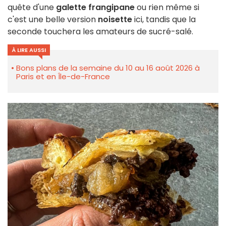
quête d'une
galette frangipane
ou rien même si
c'est une belle version
noisette
ici, tandis que la
seconde touchera les amateurs de sucré-salé.
À LIRE AUSSI
Bons plans de la semaine du 10 au 16 août 2026 à
Paris et en Île-de-France