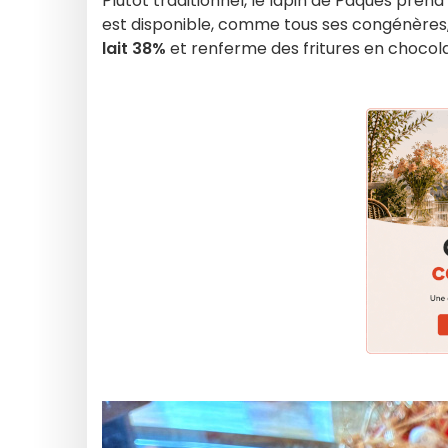
Plutôt traditionnel, le lapin de Pâques prend i
est disponible, comme tous ses congénères
lait 38%
et renferme des fritures en chocolat 