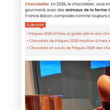
Chocolatier
. En 2026, le chocolatier, vous i
gourmand, avec des
animaux de la ferme
d
Francis Bacon, composés comme toujours d
À LIRE AUSSI
Pâques 2026 à Paris, le guide ultime des cho
Chocolats de Pâques 2026 insolites à Paris et
Chocolats et oeufs de Pâques 2026 des chefs