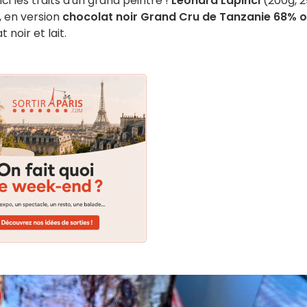
ci les traits d'un grand peintre !
Léonard Lapinci
(200g, 
, en version
chocolat noir Grand Cru de Tanzanie 68% 
noir et lait.