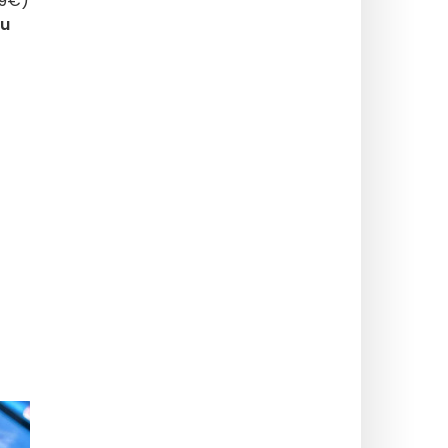
29€)
ou