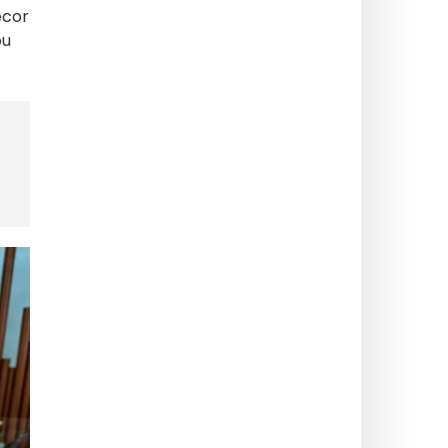
écor
ou