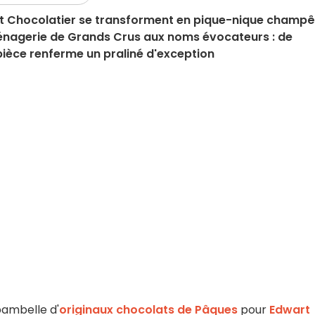
rt Chocolatier se transforment en pique-nique champê
ménagerie de Grands Crus aux noms évocateurs : de
pièce renferme un praliné d'exception
bambelle d'
originaux chocolats de Pâques
pour
Edwart