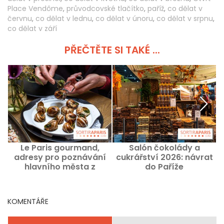
Place Vendôme
,
průvodcovské tlačítko
,
paříž
,
co dělat v
červnu
,
co dělat v lednu
,
co dělat v únoru
,
co dělat v srpnu
,
co dělat v září
PŘEČTĚTE SI TAKÉ ...
Le Paris gourmand,
Salón čokolády a
C
adresy pro poznávání
cukrářství 2026: návrat
hlavního města z
do Paříže
pohledu francouzské
gastronomie
KOMENTÁŘE