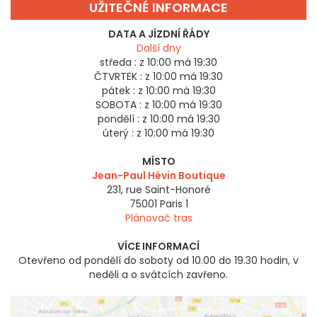
UŽITEČNÉ INFORMACE
DATA A JÍZDNÍ ŘÁDY
Další dny
středa :
z 10:00 má 19:30
ČTVRTEK :
z 10:00 má 19:30
pátek :
z 10:00 má 19:30
SOBOTA :
z 10:00 má 19:30
pondělí :
z 10:00 má 19:30
úterý :
z 10:00 má 19:30
MÍSTO
Jean-Paul Hévin Boutique
231, rue Saint-Honoré
75001
Paris 1
Plánovač tras
VÍCE INFORMACÍ
Otevřeno od pondělí do soboty od 10.00 do 19.30 hodin, v
neděli a o svátcích zavřeno.