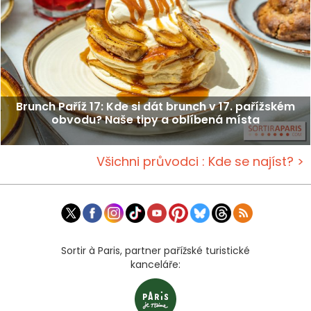
Brunch Paříž 17: Kde si dát brunch v 17. pařížském
obvodu? Naše tipy a oblíbená místa
Všichni průvodci : Kde se najíst? >
Sortir à Paris, partner pařížské turistické
kanceláře: