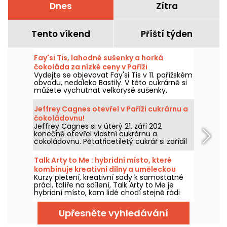
Dnes
Zítra
Tento víkend
Příští týden
Fay'si Tis, lahodné sušenky a horká
čokoláda za nízké ceny v Paříži
Vydejte se objevovat Fay'si Tis v 11. pařížském
obvodu, nedaleko Bastily. V této cukrárně si
můžete vychutnat velkorysé sušenky,
originální horkou čokoládu a kreativní latté,
aniž byste se zruinovali. Fay'si Tis a jeho
Jeffrey Cagnes otevřel v Paříži cukrárnu a
krásný příběh nás potěší dostupnými
čokoládovnu!
domácími výtvory. Řekneme vám o nich
Jeffrey Cagnes si v úterý 21. září 202
vše.
konečně otevřel vlastní cukrárnu a
čokoládovnu. Pětatřicetiletý cukrář si zařídil
obchod v ulici des Moines, přímo v srdci
čtvrti Batignolles, a připravil pro nás několik
Talk Arty to Me : hybridní místo, které
úžasných objevů, překvapivých výtvorů,
kombinuje kreativní dílny a uměleckou
jistých favoritů a skvělých kolaborací.
Kurzy pletení, kreativní sady k samostatné
restauraci v Maraisu
práci, talíře na sdílení, Talk Arty to Me je
hybridní místo, kam lidé chodí stejně rádi
tvořit jako si pochutnat, mezi uměleckými
dílnami a neformální sezónní restaurací.
Upřesněte vyhledávání