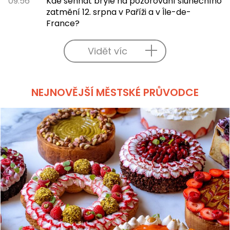
09:56
Kde sehnat brýle na pozorování slunečního
zatmění 12. srpna v Paříži a v Île-de-
France?
Vidět víc
NEJNOVĚJŠÍ MĚSTSKÉ PRŮVODCE