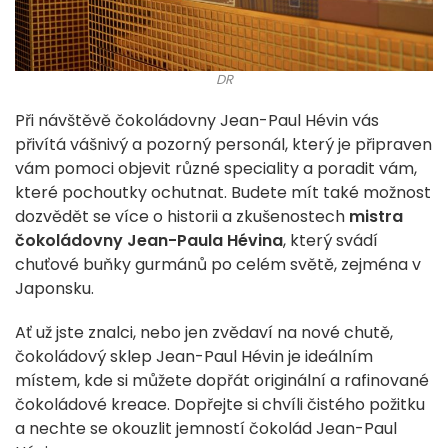
DR
Při návštěvě čokoládovny Jean-Paul Hévin vás
přivítá vášnivý a pozorný personál, který je připraven
vám pomoci objevit různé speciality a poradit vám,
které pochoutky ochutnat. Budete mít také možnost
dozvědět se více o historii a zkušenostech
mistra
čokoládovny Jean-Paula Hévina
, který svádí
chuťové buňky gurmánů po celém světě, zejména v
Japonsku.
Ať už jste znalci, nebo jen zvědaví na nové chutě,
čokoládový sklep Jean-Paul Hévin je ideálním
místem, kde si můžete dopřát originální a rafinované
čokoládové kreace. Dopřejte si chvíli čistého požitku
a nechte se okouzlit jemností čokolád Jean-Paul