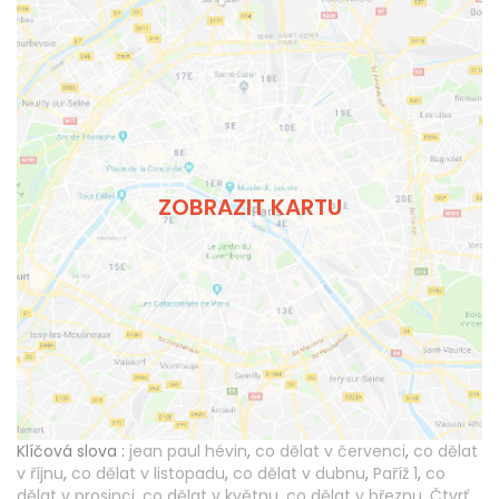
ZOBRAZIT KARTU
Klíčová slova :
jean paul hévin
,
co dělat v červenci
,
co dělat
v říjnu
,
co dělat v listopadu
,
co dělat v dubnu
,
Paříž 1
,
co
dělat v prosinci
,
co dělat v květnu
,
co dělat v březnu
,
Čtvrť