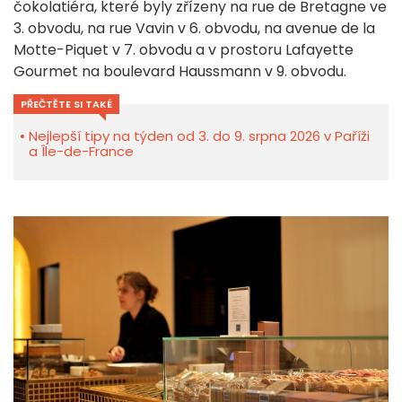
čokolatiéra, které byly zřízeny na rue de Bretagne ve
3. obvodu, na rue Vavin v 6. obvodu, na avenue de la
Motte-Piquet v 7. obvodu a v prostoru Lafayette
Gourmet na boulevard Haussmann v 9. obvodu.
PŘEČTĚTE SI TAKÉ
Nejlepší tipy na týden od 3. do 9. srpna 2026 v Paříži
a Île-de-France