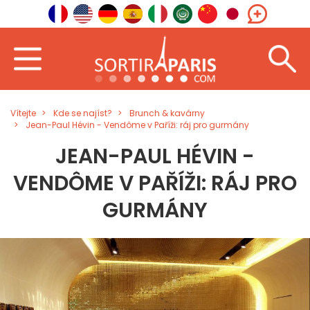
Vítejte
Kde se najíst?
Brunch & kavárny
Jean-Paul Hévin - Vendôme v Paříži: ráj pro gurmány
JEAN-PAUL HÉVIN -
VENDÔME V PAŘÍŽI: RÁJ PRO
GURMÁNY