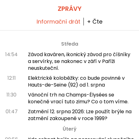
ZPRÁVY
Informační drát
+ Čte
Středa
14:54
Závod kaváren, ikonický závod pro číšníky
a servírky, se nakonec v září v Paříži
neuskuteční.
12:11
Elektrické koloběžky: co bude povinné v
Hauts-de-Seine (92) od 1. srpna
11:30
Vánoční trh na Champs-Élysées se
konečně vrací tuto zimu? Co o tom víme.
01:47
Zatmění 12. srpna 2026: Lze použít brýle na
zatmění zakoupené v roce 1999?
Úterý