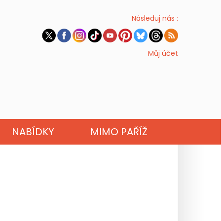
Následuj nás :
Můj účet
NABÍDKY
MIMO PAŘÍŽ