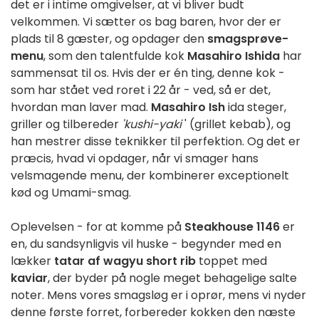
det er i intime omgivelser, at vi bliver budt
velkommen. Vi sætter os bag baren, hvor der er
plads til 8 gæster, og opdager den
smagsprøve-
menu
, som den talentfulde kok
Masahiro Ishida
har
sammensat til os. Hvis der er én ting, denne kok -
som har stået ved roret i 22 år - ved, så er det,
hvordan man laver mad.
Masahiro Ish
ida steger,
griller og tilbereder
'kushi-yaki
' (grillet kebab), og
han mestrer disse teknikker til perfektion. Og det er
præcis, hvad vi opdager, når vi smager hans
velsmagende menu, der kombinerer exceptionelt
kød og Umami-smag.
Oplevelsen - for at komme på
Steakhouse 1146
er
en, du sandsynligvis vil huske - begynder med en
lækker
tatar af wagyu short rib
toppet med
kaviar
, der byder på nogle meget behagelige salte
noter. Mens vores smagsløg er i oprør, mens vi nyder
denne første forret, forbereder kokken
den næste