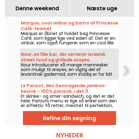
Denne weekend
Næste uge
Marquis, cool vinbar og bistro af Princesse
Café-teamet
Marquis er åbnet af holdet bag Princesse
Café, som ligger lige ved siden af. Det er en
vinbar, som også fungerer som en cool lille
bistro, hvor man kan drikke og spise af
hjertens lyst.
Nour, en lille bar, der serverer israelsk
street food og grillede arayes.
Nour introducerer så mange mennesker
som muligt til arayes, en vigtig del af
levantinsk gademad, som stadig er for lidt
kendt i Paris.
Le Parizot, den fremragende jambon-
beurre – 100% parisisk, i det 11.
Et skinke- og smør-sandwich, og det er det
arrondissement.
hele. Parizots menu er lige så enkel som den
er effektiv: få retter, mestret til perfektion,
for at byde elskere af gode produkter
velkommen til en af hovedstadens bedste
Refine din søgning
skinke- og smør-sandwicher.
NYHEDER