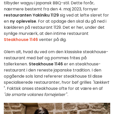
tilbyder wagyu i japansk BBQ-stil. Dette forår,
nærmere bestemt fra den 4. maj 2023, fornyer
restauranten Yakiniku 1129
sig ved at løfte sløret for
en
ny oplevelse
. For at opdage den skal du gå ned i
kælderen på restaurant 1129. Det er her, under det
synlige murværk, at den intime restaurant
Steakhouse 1146
venter på dig.
Glem alt, hvad du ved om den klassiske steakhouse-
restaurant med bøf og pommes frites på
tallerkenen.
Steakhouse 1146
er en steakhouse-
restaurant i den reneste japanske tradition. I den
opgående sols land refererer steakhouse til disse
specialiserede restauranter, hvor bøf grilles
"lækkert
". Faktisk anses steakhouse ofte for at være en af
"de smarte voksnes fornøjelser
".