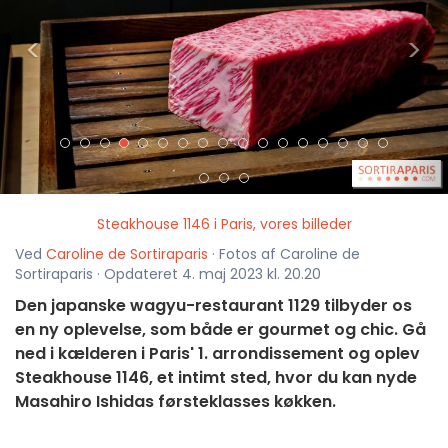
<
>
Steakhouse 1146 i Paris, vores billeder
Ved
Caroline de Sortiraparis
· Fotos af Caroline de
Sortiraparis · Opdateret 4. maj 2023 kl. 20.20
Den japanske wagyu-restaurant 1129 tilbyder os
en ny oplevelse, som både er gourmet og chic. Gå
ned i kælderen i Paris' 1. arrondissement og oplev
Steakhouse 1146, et intimt sted, hvor du kan nyde
Masahiro Ishidas førsteklasses køkken.