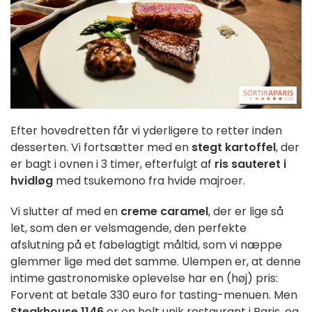
Efter hovedretten får vi yderligere to retter inden
desserten. Vi fortsætter med en
stegt kartoffel
, der
er bagt i ovnen i 3 timer, efterfulgt af
ris sauteret i
hvidløg
med tsukemono fra hvide majroer.
Vi slutter af med en
creme caramel
, der er lige så
let, som den er velsmagende, den perfekte
afslutning på et fabelagtigt måltid, som vi næppe
glemmer lige med det samme. Ulempen er, at denne
intime gastronomiske oplevelse har en (høj) pris:
Forvent at betale 330 euro for tasting-menuen. Men
Steakhouse 1146
er en helt unik restaurant i Paris, og