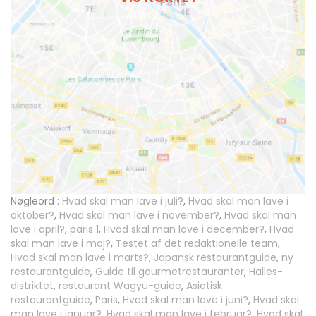
Nøgleord :
Hvad skal man lave i juli?
,
Hvad skal man lave i
oktober?
,
Hvad skal man lave i november?
,
Hvad skal man
lave i april?
,
paris 1
,
Hvad skal man lave i december?
,
Hvad
skal man lave i maj?
,
Testet af det redaktionelle team
,
Hvad skal man lave i marts?
,
Japansk restaurantguide
,
ny
restaurantguide
,
Guide til gourmetrestauranter
,
Halles-
distriktet
,
restaurant Wagyu-guide
,
Asiatisk
restaurantguide
,
Paris
,
Hvad skal man lave i juni?
,
Hvad skal
man lave i januar?
,
Hvad skal man lave i februar?
,
Hvad skal