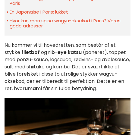
Paris
En Japonaise i Paris: lukket
Hvor kan man spise wagyu-oksekød i Paris? Vores
gode adresser
Nu kommer vi til hovedretten, som består af et
stykke
filetbøf
og
rib-eye katsu
(paneret), toppet
med ponzu-sauce, løgsauce, rødvins- og æblesauce,
salt med shiitake og kombu. Det er svært ikke at
blive forelsket i disse to utrolige stykker wagyu-
oksekød, der er tilberedt til perfektion. Dette er en
ret, hvor
umami
får sin fulde betydning.