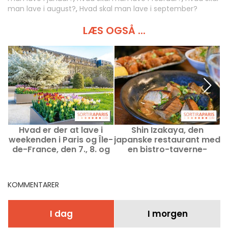
man lave i august?
,
Hvad skal man lave i september?
LÆS OGSÅ ...
Hvad er der at lave i
Shin Izakaya, den
weekenden i Paris og Île-
japanske restaurant med
de-France, den 7., 8. og
en bistro-taverne-
M
9. august 2026
stemning i
Saint‑Germain-des‑Prés
KOMMENTARER
I dag
I morgen