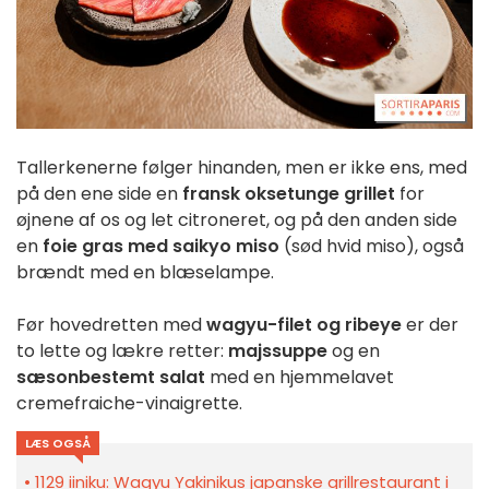
Tallerkenerne følger hinanden, men er ikke ens, med
på den ene side en
fransk oksetunge grillet
for
øjnene af os og let citroneret, og på den anden side
en
foie gras med saikyo miso
(sød hvid miso), også
brændt med en blæselampe.
Før hovedretten med
wagyu-filet og ribeye
er der
to lette og lækre retter:
majssuppe
og en
sæsonbestemt salat
med en hjemmelavet
cremefraiche-vinaigrette.
LÆS OGSÅ
1129 iiniku: Wagyu Yakinikus japanske grillrestaurant i