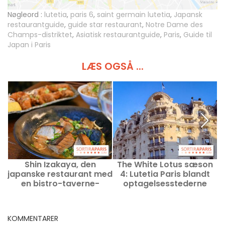
Nøgleord :
lutetia
,
paris 6
,
saint germain lutetia
,
Japansk
restaurantguide
,
guide star restaurant
,
Notre Dame des
Champs-distriktet
,
Asiatisk restaurantguide
,
Paris
,
Guide til
Japan i Paris
LÆS OGSÅ ...
Shin Izakaya, den
The White Lotus sæson
J
japanske restaurant med
4: Lutetia Paris blandt
en bistro-taverne-
optagelsesstederne
stemning i
Saint‑Germain-des‑Prés
KOMMENTARER