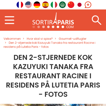
Velkommen
Hvor skal vi spise?
Gourmet-udflugter
Den 2-stjernede kok Kazuyuki Tanaka fra restaurant Racine i
residens på Lutetia Paris - fotos
DEN 2-STJERNEDE KOK
KAZUYUKI TANAKA FRA
RESTAURANT RACINE I
RESIDENS PÅ LUTETIA PARIS
- FOTOS