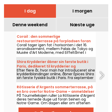
I dag
I morgen
Denne weekend
Næste uge
Corail : den sommerlige
restaurantterrasse på forpladsen foran
Corail tager igen fat i horisonten i det 16.
Musée d'Art Moderne i Paris - anmeldelse
arrondissement, mellem Palais de Tokyo og
og billeder
Musée d’Art Moderne, med Eiffeltårnet i
sigte. Under de kæmpeparasoller byder den
tidligere Forest på en sommerpause med
Shira Krydderier åbner sin første butik i
middelhavsatmosfære, mellem land og hav,
Paris, dedikeret til krydderier og
friske cocktails, farverige anretninger og
Efter flere år, hvor man har introduceret sine
middelhavskøkken.
solnedgange i koralfarve.
krydderiblandinger online, åbner Épices Shira
sin første fysiske butik i Paris. Fra september
2026 går kæden ind i Marché Saint-Martin i
10. arrondissementet med en
Rôtisserie d’Argents sommerterrasse, på
købmandsbutik, et udvalg af Middelhavs-
en bro overfor Notre-Dame – anmeldelser
retter til takeaway og et udvalg af fine
På Tournellekajen ruller La Rôtisserie d’Argent
og billeder
produkter fra hele verden.
deres ternede duge ud foran Seinen og
Notre-Dame. Om dagen eller om aftenen
byder denne sommerterrasse på de store
klassikere fra bistroen, genfortolket af