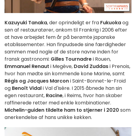
Kazuyuki Tanaka
, der oprindeligt er fra
Fukuoka
og
søn af restauratører, ankom til Frankrig i 2006 efter
at have arbejdet fem år på berømte japanske
etablissementer. Han finpudsede sine færdigheder
sammen med nogle af de store navne inden for
fransk gastronomi:
Gilles Tournadre
i Rouen,
Emmanuel Renaut
i Megève,
David Zuddas
i Prenois,
hvor han mødte sin kommende kone Marine, samt
Régis og Jacques Marcon
i Saint-Bonnet-le-Froid
og
Benoît Vidal
i Val d'Isère. I 2015 åbnede han sin
egen restaurant,
Racine
, i Reims, hvor han skaber
raffinerede retter med enkle kombinationer.
Michelin-guiden tildelte ham to stjerner i 2020
som
anerkendelse af hans unikke køkken.