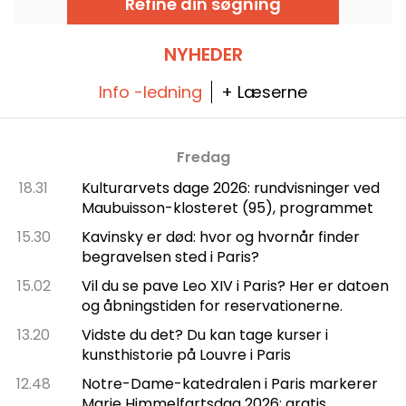
Refine din søgning
kokken Romuald Sinnan, i en indretning, der
er ren postkort-idyl, og som denne gang ikke
går på kompromis med maden for udsigten.
NYHEDER
Info -ledning
+ Læserne
Fredag
18.31
Kulturarvets dage 2026: rundvisninger ved
Maubuisson-klosteret (95), programmet
15.30
Kavinsky er død: hvor og hvornår finder
begravelsen sted i Paris?
15.02
Vil du se pave Leo XIV i Paris? Her er datoen
og åbningstiden for reservationerne.
13.20
Vidste du det? Du kan tage kurser i
kunsthistorie på Louvre i Paris
12.48
Notre-Dame-katedralen i Paris markerer
Marie Himmelfartsdag 2026: gratis