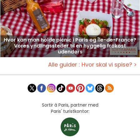
Hvor kan man holde picnic i Paris og Île-de-France?
Vores yndlingssteder til en hyggelig frokost
udendørs
Alle guider : Hvor skal vi spise? >
Sortir à Paris, partner med
Paris' turistkontor: