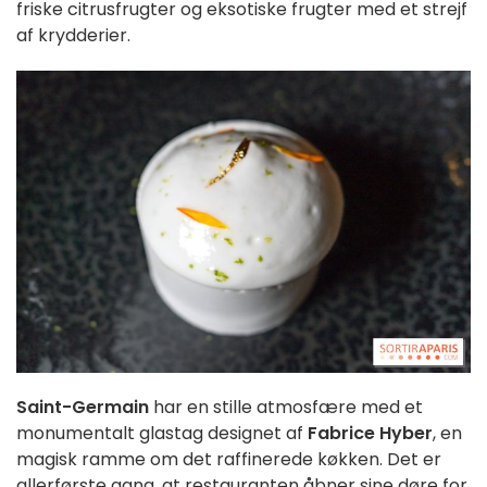
friske citrusfrugter og eksotiske frugter med et strejf
af krydderier.
Saint-Germain
har en stille atmosfære med et
monumentalt glastag designet af
Fabrice Hyber
, en
magisk ramme om det raffinerede køkken. Det er
allerførste gang, at restauranten åbner sine døre for