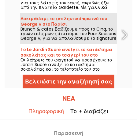
για τους λάτρεις του καφέ, ακριβώς έξω
από την πλατεία Gardette. Με γαλλικά
γλυκά, καφέ Coutume και μια ηλιόλουστη
βεράντα, αυτή είναι μια διεύθυνση που
Δοκιμάσαμε το εκπληκτικό πρωινό του
ταιριάζει σε όλα τα κουτιά!
George V στο Παρίσι
Brunch & cafes Βαδίζουμε προς το Cinq, το
τριών αστέρων εστιατόριο του Four Seasons
George V, για να απολαύσουμε το signature
πρωινό του, επιμελημένο από τους
Guillaume Cabrol και Michael Bartocetti.
Το Le Jardin Sucré ανοίγει το κατάστημα
Διαθέσιμο κάθε μέρα το πρωί, αυτή η
σοκολάτας και το τσαγερί του στο
γαστρονομική εμπειρία μετατρέπει το
Οι λάτρεις του φαγητού να προσέχουν: το
Dampierre, Yvelines
πρωινό ραντεβού σε μια πραγματική
Jardin Sucré άνοιξε το κατάστημα
στιγμή ξεχωριστής απόλαυσης.
σοκολάτας και το τεϊοποτείο του στο
Dampierre, σε απόσταση αναπνοής από τον
πύργο. Πρόκειται για ένα νέο κεφάλαιο
Βελτιώστε την αναζήτησή σας
για το ζευγάρι, το οποίο ήδη μας
ενθουσιάζει στο Cernay-la-Ville και στο
Παρίσι. Πηγαίνουμε στο πρώην Auberge
Saint-Pierre, το οποίο ξαναζωντάνεψε με
ΝΈΑ
αυτό το άνοιγμα.
Πληροφορική
Το + διαβάζει
Παρασκευή