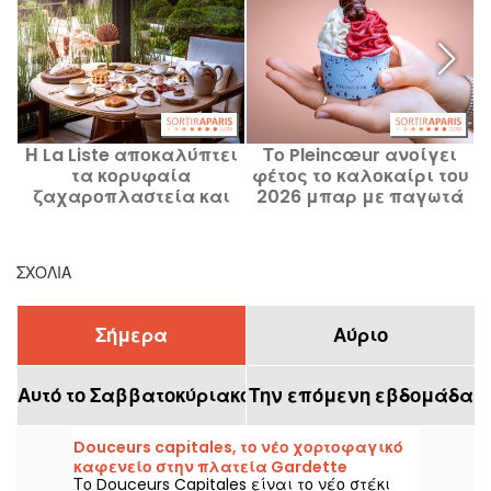
Η La Liste αποκαλύπτει
Το Pleincœur ανοίγει
τα κορυφαία
φέτος το καλοκαίρι του
ζαχαροπλαστεία και
2026 μπαρ με παγωτά
αρτοποιεία της Γαλλίας
και κύπελλα παγωτού.
για το 2026
ΣΧΌΛΙΑ
Σήμερα
Αύριο
Αυτό το Σαββατοκύριακο
Την επόμενη εβδομάδα
Douceurs capitales, το νέο χορτοφαγικό
καφενείο στην πλατεία Gardette
Το Douceurs Capitales είναι το νέο στέκι