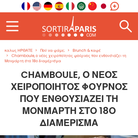
καλως ΗΡΘΑΤΕ
Πού να φάμε;
Brunch & καφέ
Chamboule, ο νέος χειροποίητος φούρνος που ενθουσιάζει τη
Μονμάρτη στο 18ο διαμέρισμα
CHAMBOULE, Ο ΝΈΟΣ
ΧΕΙΡΟΠΟΊΗΤΟΣ ΦΟΎΡΝΟΣ
ΠΟΥ ΕΝΘΟΥΣΙΆΖΕΙ ΤΗ
ΜΟΝΜΆΡΤΗ ΣΤΟ 18Ο
ΔΙΑΜΈΡΙΣΜΑ