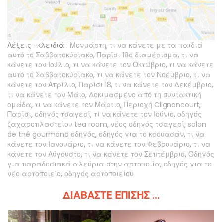
Λέξεις -κλειδιά :
Μονμάρτη
,
τι να κάνετε με τα παιδιά
αυτό το Σαββατοκύριακο
,
Παρίσι 18ο διαμέρισμα
,
τι να
κάνετε τον Ιούλιο
,
τι να κάνετε τον Οκτώβριο
,
τι να κάνετε
αυτό το Σαββατοκύριακο
,
τι να κάνετε τον Νοέμβριο
,
τι να
κάνετε τον Απρίλιο
,
Παρίσι 18
,
τι να κάνετε τον Δεκέμβριο
,
τι να κάνετε τον Μάιο
,
Δοκιμασμένο από τη συντακτική
ομάδα
,
τι να κάνετε τον Μάρτιο
,
Περιοχή Clignancourt
,
Παρίσι
,
οδηγός τσαγερί
,
τι να κάνετε τον Ιούνιο
,
οδηγός
ζαχαροπλαστείου tea room
,
νέος οδηγός τσαγερί
,
salon
de thé gourmand οδηγός
,
οδηγός για το κρουασάν
,
τι να
κάνετε τον Ιανουάριο
,
τι να κάνετε τον Φεβρουάριο
,
τι να
κάνετε τον Αύγουστο
,
τι να κάνετε τον Σεπτέμβριο
,
Οδηγός
για παραδοσιακά αλεύρια στην αρτοποιία
,
οδηγός για το
νέο αρτοποιείο
,
οδηγός αρτοποιείου
ΔΙΑΒΆΣΤΕ ΕΠΊΣΗΣ ...