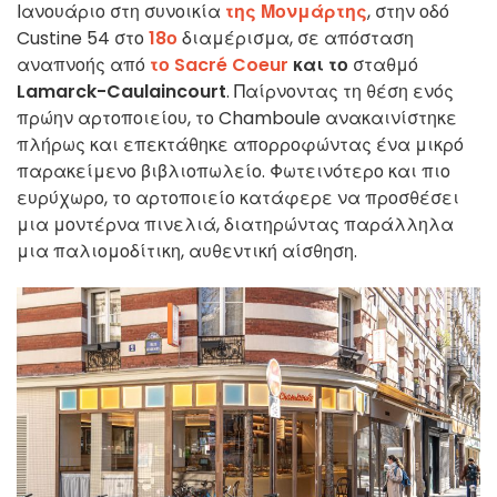
Ιανουάριο στη συνοικία
της Μονμάρτης
, στην οδό
Custine 54 στο
18ο
διαμέρισμα, σε απόσταση
αναπνοής από
το Sacré Coeur
και το
σταθμό
Lamarck-Caulaincourt
. Παίρνοντας τη θέση ενός
πρώην αρτοποιείου, το Chamboule ανακαινίστηκε
πλήρως και επεκτάθηκε απορροφώντας ένα μικρό
παρακείμενο βιβλιοπωλείο. Φωτεινότερο και πιο
ευρύχωρο, το αρτοποιείο κατάφερε να προσθέσει
μια μοντέρνα πινελιά, διατηρώντας παράλληλα
μια παλιομοδίτικη, αυθεντική αίσθηση.