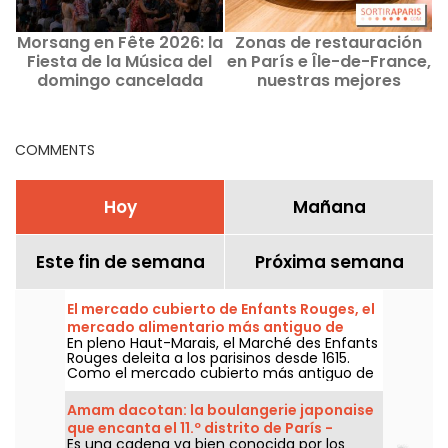
Morsang en Fête 2026: la
Zonas de restauración
M
Fiesta de la Música del
en París e Île-de-France,
1
domingo cancelada
nuestras mejores
d
direcciones
COMMENTS
Hoy
Mañana
Este fin de semana
Próxima semana
El mercado cubierto de Enfants Rouges, el
mercado alimentario más antiguo de
En pleno Haut-Marais, el Marché des Enfants
París
Rouges deleita a los parisinos desde 1615.
Como el mercado cubierto más antiguo de
la capital, conjuga historia, puestos
gourmet, cocinas del mundo y pausas para
Amam dacotan: la boulangerie japonaise
el almuerzo de martes a domingo.
que encanta el 11.º distrito de París -
Es una cadena ya bien conocida por los
nuestras fotos