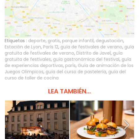
Etiquetas :
deporte
,
gratis
,
parque infantil
,
degustación
,
Estación de Lyon
,
París 12
,
guía de festivales de verano
,
guía
gratuita de festivales de verano
,
Distrito de Javel
,
guía
gratuita de festivales
,
guía gastronómica del festival
,
guía
de experiencias deportivas
,
parís
,
Guía de animación de los
Juegos Olímpicos
,
guía del curso de pastelería
,
guía del
curso de taller de cocina
LEA TAMBIÉN...