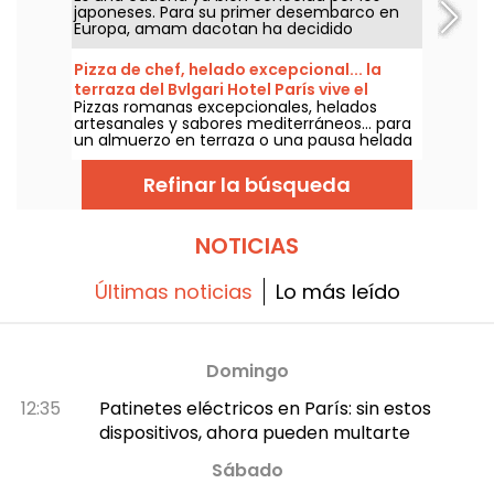
japoneses. Para su primer desembarco en
Europa, amam dacotan ha decidido
establecerse en París, concretamente en el
11.º arrondissement. En esta bonita tienda, los
Pizza de chef, helado excepcional... la
gourmets pueden descubrir una amplia
terraza del Bvlgari Hotel París vive el
variedad de panes, como el famoso Melon
Pizzas romanas excepcionales, helados
verano a la hora italiana
Pan, así como pan de molde brioche,
artesanales y sabores mediterráneos... para
además de algunas creaciones pensadas
un almuerzo en terraza o una pausa helada
especialmente para la capital, como el
bajo el sol, el Bvlgari Hotel Paris transporta a
sándwich de champiñones. Les hacemos la
sus huéspedes a Italia con L’Estate Italiana,
visita.
Refinar la búsqueda
su celebración gastronómica de la buena
temporada.
NOTICIAS
Últimas noticias
Lo más leído
Domingo
12:35
Patinetes eléctricos en París: sin estos
dispositivos, ahora pueden multarte
Sábado