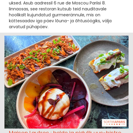
uksed. Asub aadressil 6 rue de Moscou Pariisi 8.
linnaosas, see restoran kutsub teid nauditavale
hoolikalt kujundatud gurmeerännule, mis on
kättesaadav iga päev lõuna- ja õhtusöögiks, välja
arvatud pühapäev.
Maison Lautrec : helde ja pidulik uus-bistro,