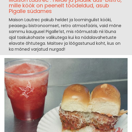
mille köök on peenelt töödeldud, asub
Pigalle südames
Maison Lautrec pakub heldet ja loomingulist kööki,
peaaegu bistronoomset, retro atmosfääris, vaid mõne
sammu kaugusel Pigalle’ist, mis rõõmustab nii lõuna
ajal taskukohaste valikutega kui ka nädalavahetuste
elavate õhtutega. Maitsev ja lõõgastunud koht, kus on
ka mõned varjatud nurgad!