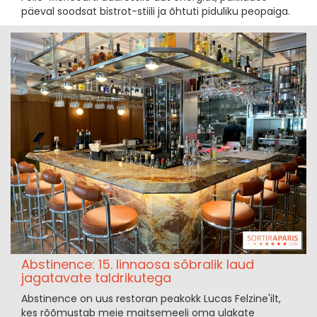
päeval soodsat bistrot-stiili ja õhtuti piduliku peopaiga.
Abstinence: 15. linnaosa sõbralik laud
jagatavate taldrikutega
Abstinence on uus restoran peakokk Lucas Felzine'ilt,
kes rõõmustab meie maitsemeeli oma ulakate