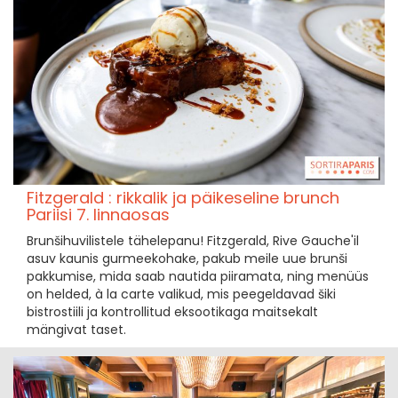
Fitzgerald : rikkalik ja päikeseline brunch
Pariisi 7. linnaosas
Brunšihuvilistele tähelepanu! Fitzgerald, Rive Gauche'il
asuv kaunis gurmeekohake, pakub meile uue brunši
pakkumise, mida saab nautida piiramata, ning menüüs
on helded, à la carte valikud, mis peegeldavad šiki
bistrostiili ja kontrollitud eksootikaga maitsekalt
mängivat taset.