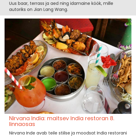
Uus baar, terrass ja aed ning idamaine köök, mille
autoriks on Jian Lang Wang.
Nirvana India: maitsev India restoran 8.
linnaosas
Nirvana Inde avab teile stiilse ja moodsat India restorani