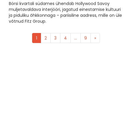
Börsi kvartali südames ühendab Hollywood Savoy
muljetavaldava interjööri, jagatud einestamise kultuuri
ja piduliku õhkkonnaga – pariisiline aadress, mille on üle
võtnud Fitz Group.
1
2
3
4
...
9
»