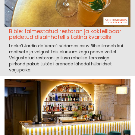
Bibie: taimestatud restoran ja kokteilibaari
peidetud disainhotellis Latina kvartalis
Locke’i Jardin de Verre’i südames asuv Bibie ilmneb kui
maitsete ja valgust täis eluruum kogu päeva vältel.
Valgustatud restorani ja ilusa rohelise terrassiga
piirkond pakub Lutée’i arenede lähedal hübriidset
varjupaika.