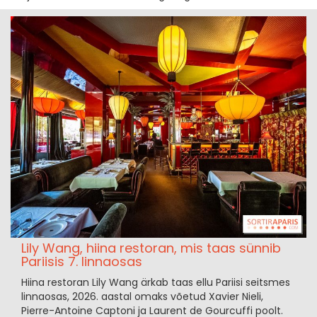
Lily Wang, hiina restoran, mis taas sünnib
Pariisis 7. linnaosas
Hiina restoran Lily Wang ärkab taas ellu Pariisi seitsmes
linnaosas, 2026. aastal omaks võetud Xavier Nieli,
Pierre-Antoine Captoni ja Laurent de Gourcuffi poolt.