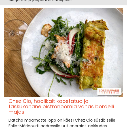
Chez Clo, hoolikalt koostatud ja
taskukohane bistronoomia vanas bordelli
majas
Datcha maamõtte lõpp on käes! Chez Clo süstib selle
Folie-Méricourti aadressile uut energiat, pakkudes