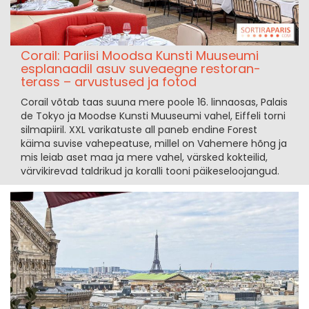
Corail: Pariisi Moodsa Kunsti Muuseumi
esplanaadil asuv suveaegne restoran-
terass – arvustused ja fotod
Corail võtab taas suuna mere poole 16. linnaosas, Palais
de Tokyo ja Moodse Kunsti Muuseumi vahel, Eiffeli torni
silmapiiril. XXL varikatuste all paneb endine Forest
käima suvise vahepeatuse, millel on Vahemere hõng ja
mis leiab aset maa ja mere vahel, värsked kokteilid,
värvikirevad taldrikud ja koralli tooni päikeseloojangud.