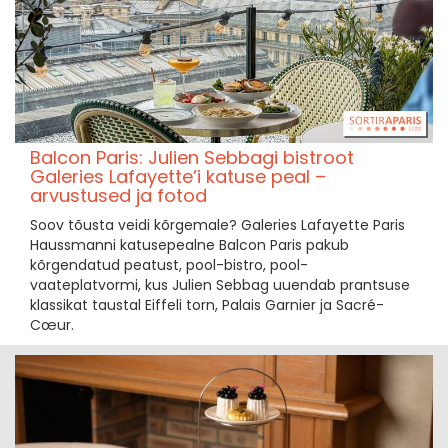
Balcon Paris: Julien Sebbagi bistroot
Galeries Lafayette’i katuse peal –
arvustused ja fotod
Soov tõusta veidi kõrgemale? Galeries Lafayette Paris
Haussmanni katusepealne Balcon Paris pakub
kõrgendatud peatust, pool-bistro, pool-
vaateplatvormi, kus Julien Sebbag uuendab prantsuse
klassikat taustal Eiffeli torn, Palais Garnier ja Sacré-
Cœur.