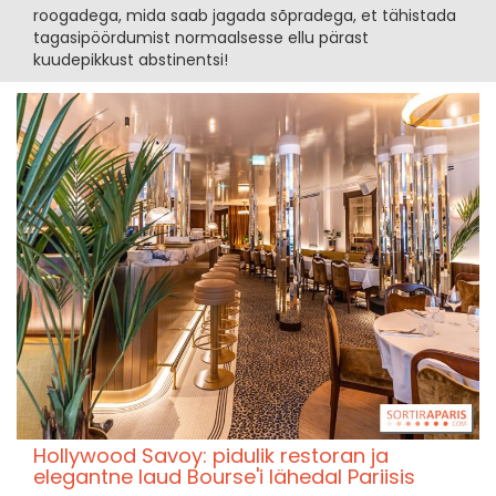
roogadega, mida saab jagada sõpradega, et tähistada
tagasipöördumist normaalsesse ellu pärast
kuudepikkust abstinentsi!
Hollywood Savoy: pidulik restoran ja
elegantne laud Bourse'i lähedal Pariisis