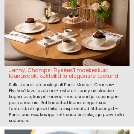
Jenny, Champs-Élysées'i moekeskus:
lõunasöök, kokteilid ja elegantne teetund
Selle ikoonilise klaaslagi all Pariisi Marriott Champs-
Élysées’i laval avab bar-restoran Jenny ainulaadse
kogemuse, kus põimuvad moe pärand ja kaasaegne
gastronoomia. Raffineeritud lõuna, elegantsne
teetund, allkirjakokteilid ja inspireeritud õhtusöögid –
Pariisi aadress, kus iga hetk saab eriliseks, iga päev kella
südaööni.