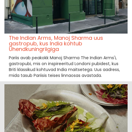
The Indian Arms, Manoj Sharma uus
gastropub, kus India kohtub
Ühendkuningriigiga
Pariis avab peakokk Manoj Sharma The Indian Arms'i,
gastropubi, mis on inspireeritud Londoni pubidest, kus
Briti klassikud kohtuvad India maitsetega. Uus aadress,
mida tasub Pariisis teises linnaosas avastada.