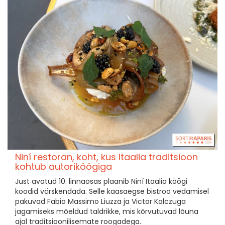
Niní restoran, koht, kus Itaalia traditsioon
kohtub autoriköögiga
Just avatud 10. linnaosas plaanib Niní Itaalia köögi
koodid värskendada. Selle kaasaegse bistroo vedamisel
pakuvad Fabio Massimo Liuzza ja Victor Kalczuga
jagamiseks mõeldud taldrikke, mis kõrvutuvad lõuna
ajal traditsioonilisemate roogadega.