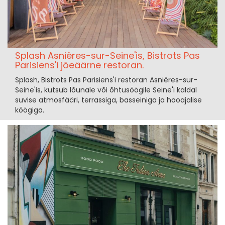
Splash Asnières-sur-Seine'is, Bistrots Pas
Parisiens'i jõeäärne restoran.
Splash, Bistrots Pas Parisiens'i restoran Asnières-sur-
Seine'is, kutsub lõunale või õhtusöögile Seine'i kaldal
suvise atmosfääri, terrassiga, basseiniga ja hooajalise
köögiga.