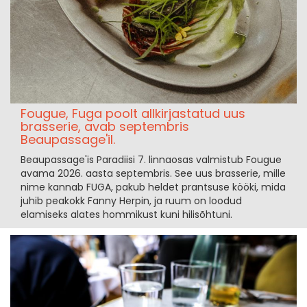
Fougue, Fuga poolt allkirjastatud uus
brasserie, avab septembris
Beaupassage'il.
Beaupassage'is Paradiisi 7. linnaosas valmistub Fougue
avama 2026. aasta septembris. See uus brasserie, mille
nime kannab FUGA, pakub heldet prantsuse kööki, mida
juhib peakokk Fanny Herpin, ja ruum on loodud
elamiseks alates hommikust kuni hilisõhtuni.