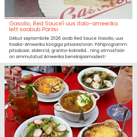
Gasolio, Red Sauce'i uus italo-ameerika
lett saabub Pariisi.
Début septembrile 2026 avab Red Sauce Gasolio, uus
Itaalia–Ameerika köögiga pitsarestoran. Põhiprogramm:
pitsabaar, sliders’id, granita-kokteilid... ning atmosfääri
on ammutatud Ameerika bensiinijaamadest!