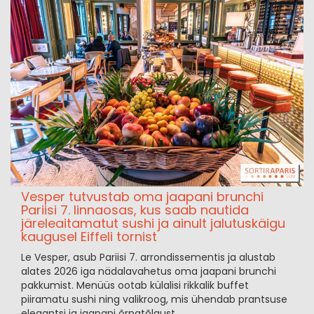
Vesper tutvustab oma jaapani brunchi
Pariisi 7. linnaosas, kus saab nautida
järeleaitamatut sushi ja ainult jalutuskäigu
kaugusel Eiffeli tornist
Le Vesper, asub Pariisi 7. arrondissementis ja alustab
alates 2026 iga nädalavahetus oma jaapani brunchi
pakkumist. Menüüs ootab külalisi rikkalik buffet
piiramatu sushi ning valikroog, mis ühendab prantsuse
elegantsi ja jaapani õrnatõlgust.