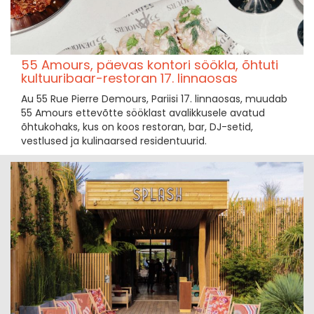
55 Amours, päevas kontori söökla, õhtuti
kultuuribaar-restoran 17. linnaosas
Au 55 Rue Pierre Demours, Pariisi 17. linnaosas, muudab
55 Amours ettevõtte sööklast avalikkusele avatud
õhtukohaks, kus on koos restoran, bar, DJ-setid,
vestlused ja kulinaarsed residentuurid.