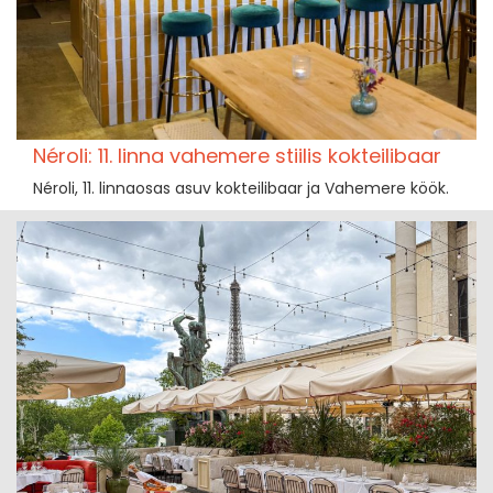
Néroli: 11. linna vahemere stiilis kokteilibaar
Néroli, 11. linnaosas asuv kokteilibaar ja Vahemere köök.