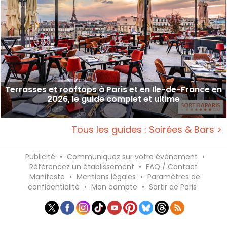
Terrasses et rooftops à Paris et en Ile-de-France en
2026, le guide complet et ultime
Tous les guides : Soirées & Bars >
Publicité
•
Communiquez sur votre événement
•
Référencez un établissement
•
FAQ / Contact
Manifeste
•
Mentions légales
•
Paramètres de
confidentialité
•
Mon compte
•
Sortir de Paris