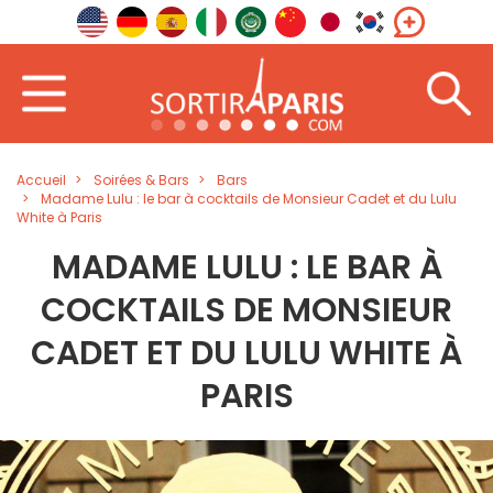
Accueil
Soirées & Bars
Bars
Madame Lulu : le bar à cocktails de Monsieur Cadet et du Lulu
White à Paris
MADAME LULU : LE BAR À
COCKTAILS DE MONSIEUR
CADET ET DU LULU WHITE À
PARIS