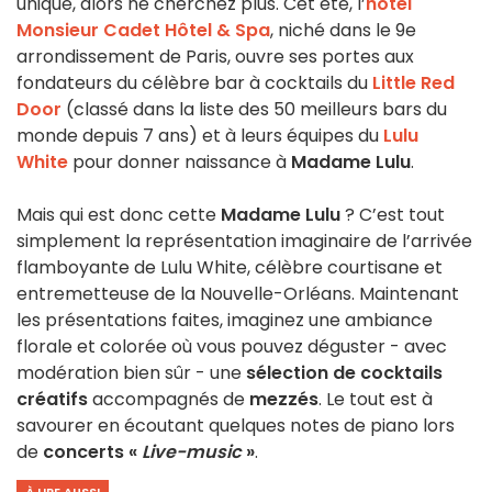
unique, alors ne cherchez plus. Cet été, l’
hôtel
Monsieur Cadet Hôtel & Spa
, niché dans le 9e
arrondissement de Paris, ouvre ses portes aux
fondateurs du célèbre bar à cocktails du
Little Red
Door
(classé dans la liste des 50 meilleurs bars du
monde depuis 7 ans) et à leurs équipes du
Lulu
White
pour donner naissance à
Madame Lulu
.
Mais qui est donc cette
Madame Lulu
? C’est tout
simplement la représentation imaginaire de l’arrivée
flamboyante de Lulu White, célèbre courtisane et
entremetteuse de la Nouvelle-Orléans. Maintenant
les présentations faites, imaginez une ambiance
florale et colorée où vous pouvez déguster - avec
modération bien sûr - une
sélection de cocktails
créatifs
accompagnés de
mezzés
. Le tout est à
savourer en écoutant quelques notes de piano lors
de
concerts «
Live-music
»
.