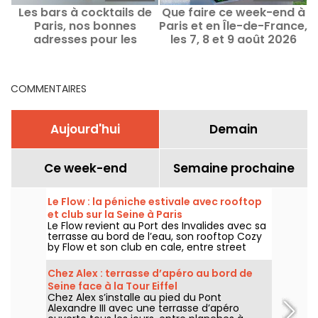
Les bars à cocktails de
Que faire ce week-end à
L
Paris, nos bonnes
Paris et en Île-de-France,
adresses pour les
les 7, 8 et 9 août 2026
esthètes
COMMENTAIRES
Aujourd'hui
Demain
Ce week-end
Semaine prochaine
Le Flow : la péniche estivale avec rooftop
et club sur la Seine à Paris
Le Flow revient au Port des Invalides avec sa
terrasse au bord de l’eau, son rooftop Cozy
by Flow et son club en cale, entre street
food, cocktails, DJ sets et soirées d’été sur la
Seine.
Chez Alex : terrasse d’apéro au bord de
Seine face à la Tour Eiffel
Chez Alex s’installe au pied du Pont
Alexandre III avec une terrasse d’apéro