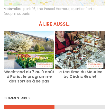
Mots-clés :
paris 16
,
thé Pascal Hamour
,
quartier Porte
Dauphine
,
paris
À LIRE AUSSI...
Week-end du 7 au 9 août
Le tea time du Meurice
C
à Paris : le programme
by Cédric Grolet
des sorties à ne pas
manquer
COMMENTAIRES