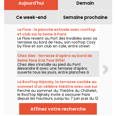
Aujourd'hui
Demain
Ce week-end
Semaine prochaine
Le Flow : la péniche estivale avec rooftop
et club sur la Seine à Paris
Le Flow revient au Port des Invalides avec sa
terrasse au bord de l’eau, son rooftop Cozy
by Flow et son club en cale, entre street
food, cocktails, DJ sets et soirées d’été sur la
Seine.
Chez Alex : terrasse d’apéro au bord de
Seine face à la Tour Eiffel
Chez Alex s’installe au pied du Pont
Alexandre III avec une terrasse d’apéro
ouverte tous les jours, entre planches à
partager, cocktails, vue sur la Seine et
ambiance d’été face à la Tour Eiffel.
Le Rooftop Nijinsky, la terrasse cachée au
sommet d'un célèbre théâtre avec vue sur
Perché au sommet du Théâtre du Châtelet,
Paris
le Rooftop Nijinsky invite à savourer Paris
depuis les hauteurs, jusqu’au 7 juin puis du 12
juillet au 21 septembre 2026, entre terrasse
panoramique, cocktails, cuisine toute la
Affinez votre recherche
journée et DJ sets jusqu’au bout de la nuit.