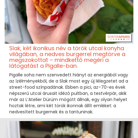
Slak, két ikonikus név a török utcai konyha
világában, a nedves burgerrel megtörve a
megszokottat – mindkettő megéri a
látogatást a Pigalle-ban.
Pigalle soha nem szenvedett hiányt az energiából vagy
az ízélményekből, de a Slak most egy új lélegzetet ad a
street-food színpadának. Ebben a pici, az–70-es évek
népszerű utcai árusait idéző pultban, a testvérpár, akik
már az L’Atelier Dürüm mögött állnak, egy olyan helyet
hoztak létre, ami két török ikonnak állít emléket: a
nedvesített burgernek és a tantuninak.