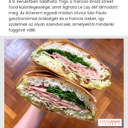
A 9. kerületben található Trigo a francia-brazil street
food különlegessége, amit Ághata Le Lay séf álmodott
meg. Az étterem egyedi módon ötvözi São Paulo
gasztronómiai örökségét és a francia ízeket, így
születnek az olyan szendvicsek, amelyektől mindenki
függővé válik.