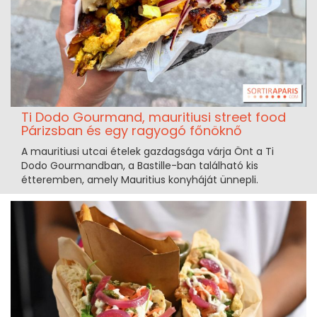
Ti Dodo Gourmand, mauritiusi street food
Párizsban és egy ragyogó főnöknő
A mauritiusi utcai ételek gazdagsága várja Önt a Ti
Dodo Gourmandban, a Bastille-ban található kis
étteremben, amely Mauritius konyháját ünnepli.