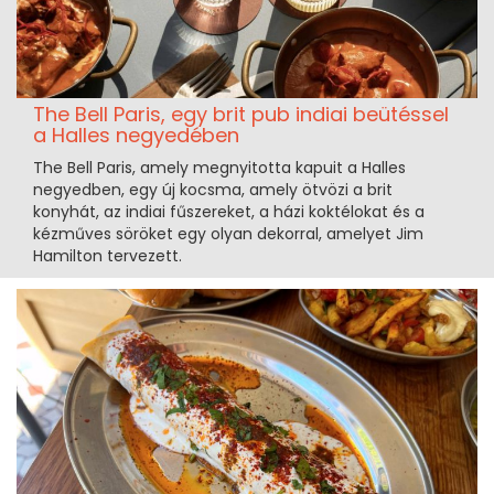
The Bell Paris, egy brit pub indiai beütéssel
a Halles negyedében
The Bell Paris, amely megnyitotta kapuit a Halles
negyedben, egy új kocsma, amely ötvözi a brit
konyhát, az indiai fűszereket, a házi koktélokat és a
kézműves söröket egy olyan dekorral, amelyet Jim
Hamilton tervezett.