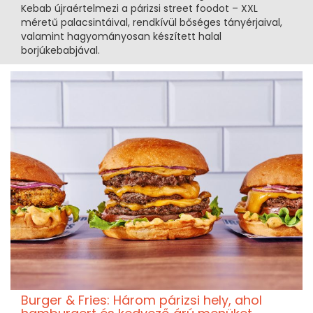
Kebab újraértelmezi a párizsi street foodot – XXL
méretű palacsintáival, rendkívül bőséges tányérjaival,
valamint hagyományosan készített halal
borjúkebabjával.
Burger & Fries: Három párizsi hely, ahol