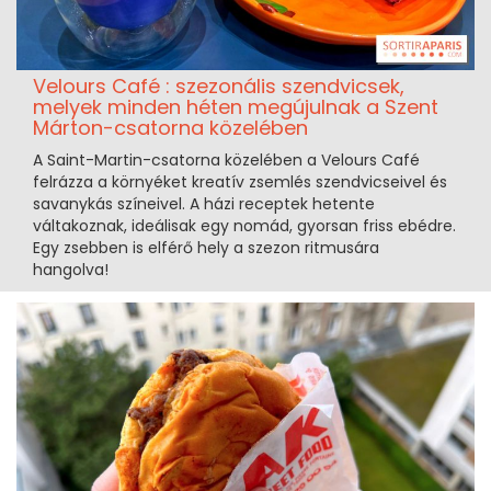
Velours Café : szezonális szendvicsek,
melyek minden héten megújulnak a Szent
Márton-csatorna közelében
A Saint-Martin-csatorna közelében a Velours Café
felrázza a környéket kreatív zsemlés szendvicseivel és
savanykás színeivel. A házi receptek hetente
váltakoznak, ideálisak egy nomád, gyorsan friss ebédre.
Egy zsebben is elférő hely a szezon ritmusára
hangolva!