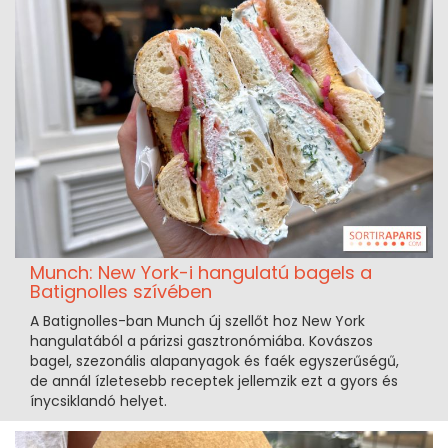
Munch: New York-i hangulatú bagels a
Batignolles szívében
A Batignolles-ban Munch új szellőt hoz New York
hangulatából a párizsi gasztronómiába. Kovászos
bagel, szezonális alapanyagok és faék egyszerűségű,
de annál ízletesebb receptek jellemzik ezt a gyors és
ínycsiklandó helyet.