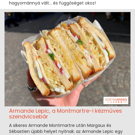
hagyománnyá vált… és függőséget okoz!
Armande Lepic, a Montmartre-i kézműves
szendvicsebár
A sikeres Armande Montmartre után Margaux és
Sébastien újabb helyet nyitnak: az Armande Lepic egy