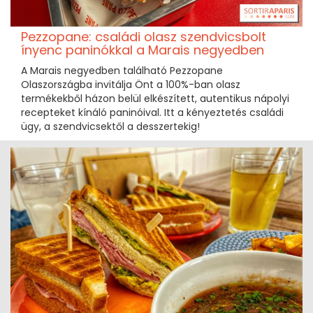
Pezzopane: családi olasz szendvicsbolt
ínyenc paninókkal a Marais negyedben
A Marais negyedben található Pezzopane
Olaszországba invitálja Önt a 100%-ban olasz
termékekből házon belül elkészített, autentikus nápolyi
recepteket kínáló paninóival. Itt a kényeztetés családi
ügy, a szendvicsektől a desszertekig!