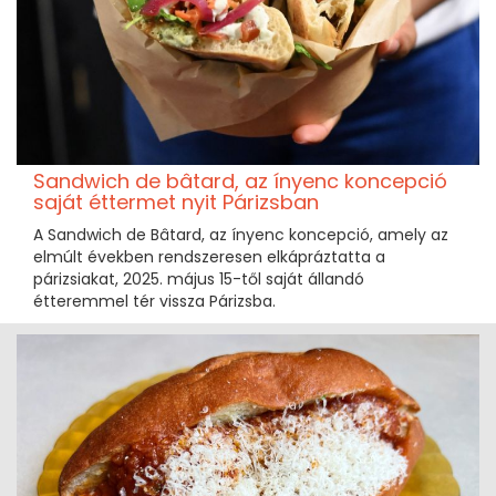
Sandwich de bâtard, az ínyenc koncepció
saját éttermet nyit Párizsban
A Sandwich de Bâtard, az ínyenc koncepció, amely az
elmúlt években rendszeresen elkápráztatta a
párizsiakat, 2025. május 15-től saját állandó
étteremmel tér vissza Párizsba.