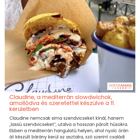
Claudine, a mediterrán slowdwichok,
amollódva és szeretettel készülve a 11.
kerületben
Claudine nemcsak sima szendvicseket kínál, hanem
„lassú szendvicseket”, utalva a hosszan párolt húsokra.
Ebben a mediterrán hangulatú helyen, ahol nyolc órán
át készült bárány kerül az asztalra, szó szerint családi