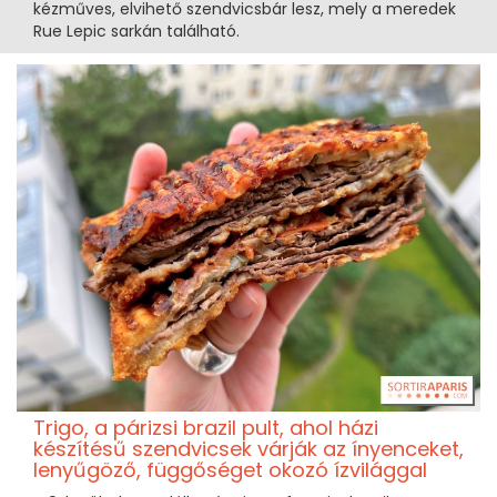
kézműves, elvihető szendvicsbár lesz, mely a meredek
Rue Lepic sarkán található.
Trigo, a párizsi brazil pult, ahol házi
készítésű szendvicsek várják az ínyenceket,
lenyűgöző, függőséget okozó ízvilággal