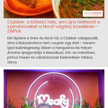
Clubber: a bőkezű hely, ami újra feléleszti a
szendvicseket a Nord-vágány közelében -
ZÁRVA
Két lépésre a Gare du Nord-tól, a Clubber odaigazodik,
ahol a klubszendvics nem csupán egy étel – hanem
igazi különlegesség. Ebben a hangulatos kis helyen
Antoine újragondolja a klasszikust, XXL-es méretben,
pirítva frissen és valódi köretek kíséretében tálalva.
Zárva.