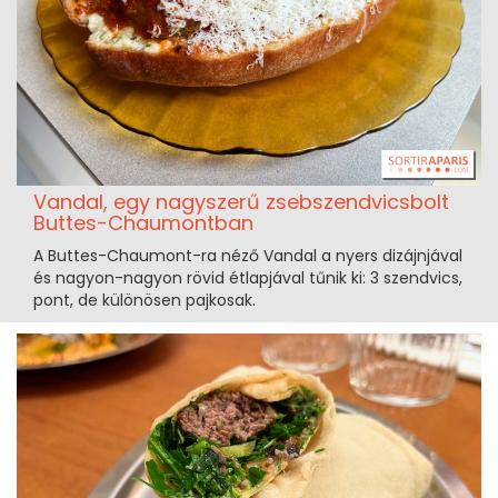
Vandal, egy nagyszerű zsebszendvicsbolt
Buttes-Chaumontban
A Buttes-Chaumont-ra néző Vandal a nyers dizájnjával
és nagyon-nagyon rövid étlapjával tűnik ki: 3 szendvics,
pont, de különösen pajkosak.