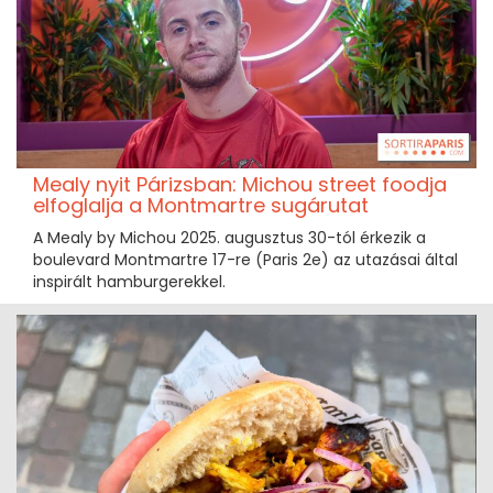
Mealy nyit Párizsban: Michou street foodja
elfoglalja a Montmartre sugárutat
A Mealy by Michou 2025. augusztus 30-tól érkezik a
boulevard Montmartre 17-re (Paris 2e) az utazásai által
inspirált hamburgerekkel.