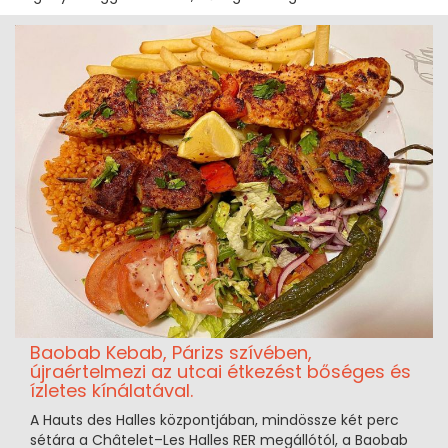
Baobab Kebab, Párizs szívében,
újraértelmezi az utcai étkezést bőséges és
ízletes kínálatával.
A Hauts des Halles központjában, mindössze két perc
sétára a Châtelet–Les Halles RER megállótól, a Baobab