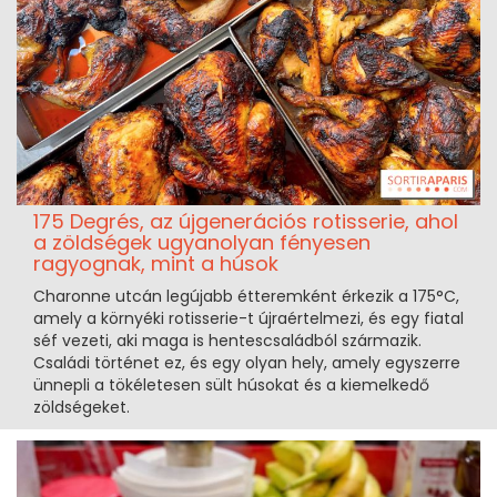
175 Degrés, az újgenerációs rotisserie, ahol
a zöldségek ugyanolyan fényesen
ragyognak, mint a húsok
Charonne utcán legújabb étteremként érkezik a 175°C,
amely a környéki rotisserie-t újraértelmezi, és egy fiatal
séf vezeti, aki maga is hentescsaládból származik.
Családi történet ez, és egy olyan hely, amely egyszerre
ünnepli a tökéletesen sült húsokat és a kiemelkedő
zöldségeket.