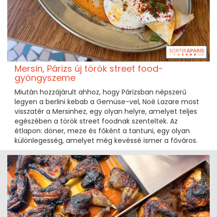
Mersin, Párizs új török street food-
gyöngyszeme
Miután hozzájárult ahhoz, hogy Párizsban népszerű
legyen a berlini kebab a Gemüse-vel, Noé Lazare most
visszatér a Mersinhez, egy olyan helyre, amelyet teljes
egészében a török street foodnak szenteltek. Az
étlapon: döner, meze és főként a tantuni, egy olyan
különlegesség, amelyet még kevéssé ismer a főváros.