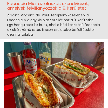
Focaccia Mia, az olaszos szendvicsek,
amelyek felvillanyozzák a 9. kerületet
A Saint-Vincent-de-Paul-templom közelében, a
Focaccia Mia egy kis olasz szellőt hoz a 9. kerületbe.
Egy hangulatos kis butik, ahol a házi készítésű focaccia
az első számú sztár, frissen szeletelve és feltétekkel
azonnal tálalva.