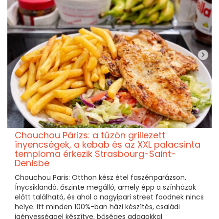
Chouchou Párizs: a tűzön grillezett
ínyencségek, a kebab és az XXL palacsinta
temploma érkezik Strasbourg-Saint-
Denisbe
Chouchou Paris: Otthon kész étel faszénparázson.
Ínycsiklandó, őszinte megálló, amely épp a színházak
előtt található, és ahol a nagyipari street foodnek nincs
helye. Itt minden 100%-ban házi készítés, családi
igényességgel készítve, bőséges adagokkal.