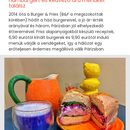
hamburgert és kedvező árú menüket
találsz
2014 óta a Burger & Fries (B&F a megszokottak
körében) hódít a házi burgereivel, a jó ár-érték
arányával és három, Párizsban jól elhelyezkedő
étteremével. Friss alapanyagokból készülő receptek,
6,90 eurótól kínált burgerek és 9,90 eurótól induló
menük várják a vendégeket, így a hálózat egy
erőteljesen érdemes megállóvá válik Párizsban.