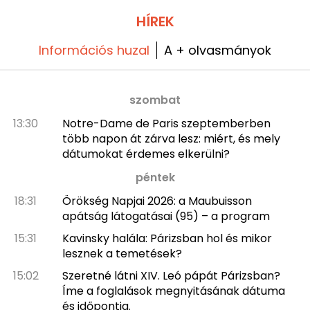
kerületében.
HÍREK
Információs huzal
A + olvasmányok
szombat
13:30
Notre-Dame de Paris szeptemberben
több napon át zárva lesz: miért, és mely
dátumokat érdemes elkerülni?
péntek
18:31
Örökség Napjai 2026: a Maubuisson
apátság látogatásai (95) – a program
15:31
Kavinsky halála: Párizsban hol és mikor
lesznek a temetések?
15:02
Szeretné látni XIV. Leó pápát Párizsban?
Íme a foglalások megnyitásának dátuma
és időpontja.