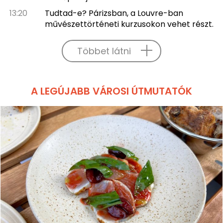
13:20
Tudtad-e? Párizsban, a Louvre-ban
művészettörténeti kurzusokon vehet részt.
Többet látni
A LEGÚJABB VÁROSI ÚTMUTATÓK