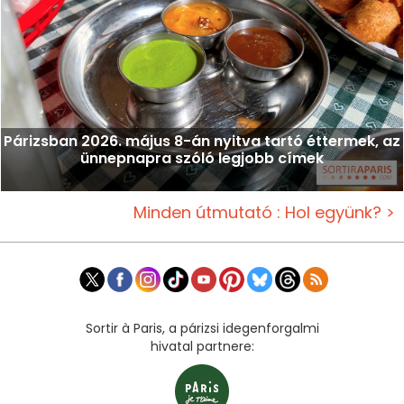
Párizsban 2026. május 8-án nyitva tartó éttermek, az
ünnepnapra szóló legjobb címek
Minden útmutató : Hol együnk? >
Sortir à Paris, a párizsi idegenforgalmi
hivatal partnere: