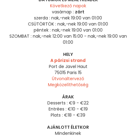
Következő napok
vasárnap :
zárt
szerda :
nak,-nek 19:00 van 01:00
CSÜTÖRTÖK :
nak,-nek 19:00 van 01:00
péntek :
nak,-nek 19:00 van 01:00
SZOMBAT :
nak,-nek 12:00 van 15:00 - nak,-nek 19:00 van
01:00
HELY
A párizsi strand
Port de Javel Haut
75015
Paris 15
Útvonaltervező
Megközelíthetőség
ÁRAK
Desserts : €9 - €22
Entrées : €10 - €19
Plats : €18 - €39
AJÁNLOTT ÉLETKOR
Mindenkinek