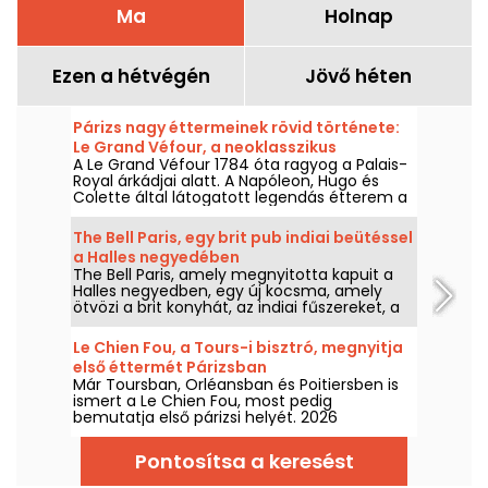
Ma
Holnap
Ezen a hétvégén
Jövő héten
Párizs nagy éttermeinek rövid története:
Le Grand Véfour, a neoklasszikus
A Le Grand Véfour 1784 óta ragyog a Palais-
művészet ékköve
Royal árkádjai alatt. A Napóleon, Hugo és
Colette által látogatott legendás étterem a
francia haute cuisine megtestesítője
neoklasszikus környezetben.
The Bell Paris, egy brit pub indiai beütéssel
a Halles negyedében
The Bell Paris, amely megnyitotta kapuit a
Halles negyedben, egy új kocsma, amely
ötvözi a brit konyhát, az indiai fűszereket, a
házi koktélokat és a kézműves söröket egy
olyan dekorral, amelyet Jim Hamilton
Le Chien Fou, a Tours-i bisztró, megnyitja
tervezett.
első éttermét Párizsban
Már Toursban, Orléansban és Poitiersben is
ismert a Le Chien Fou, most pedig
bemutatja első párizsi helyét. 2026
szeptemberének közepétől ez a bisztró,
amelyet a házias konyhájáról, a megosztott
Pontosítsa a keresést
fogásokról és a borkincséről ismernek,
megnyitja kapuit a rue Feydeau-n, Párizs 2.