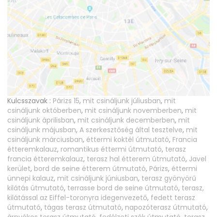
Kulcsszavak :
Párizs 15
,
mit csináljunk júliusban
,
mit
csináljunk októberben
,
mit csináljunk novemberben
,
mit
csináljunk áprilisban
,
mit csináljunk decemberben
,
mit
csináljunk májusban
,
A szerkesztőség által tesztelve
,
mit
csináljunk márciusban
,
éttermi koktél útmutató
,
Francia
étteremkalauz
,
romantikus éttermi útmutató
,
terasz
francia étteremkalauz
,
terasz hal étterem útmutató
,
Javel
kerület
,
bord de seine étterem útmutató
,
Párizs
,
éttermi
ünnepi kalauz
,
mit csináljunk júniusban
,
terasz gyönyörű
kilátás útmutató
,
terrasse bord de seine útmutató
,
terasz,
kilátással az Eiffel-toronyra idegenvezető
,
fedett terasz
útmutató
,
tágas terasz útmutató
,
napozóterasz útmutató
,
árnyékos terasz útmutató
,
fedélzeti szék útmutató
,
terasz