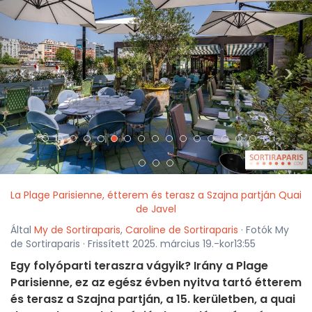
<
>
La Plage Parisienne, étterem és terasz a Szajna partján Quai
de Javel
Által
My de Sortiraparis
,
Caroline de Sortiraparis
· Fotók My
de Sortiraparis · Frissített 2025. március 19.-kor13:55
Egy folyóparti teraszra vágyik? Irány a Plage
Parisienne, ez az egész évben nyitva tartó étterem
és terasz a Szajna partján, a 15. kerületben, a quai