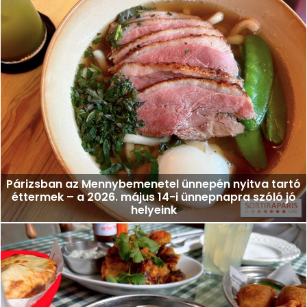
Párizsban az Mennybemenetel ünnepén nyitva tartó
éttermek – a 2026. május 14-i ünnepnapra szóló jó
helyeink