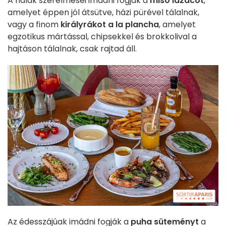
A halak szerelmesei imádni fogják a
miso lazacot
,
amelyet éppen jól átsütve, házi pürével tálalnak,
vagy a finom
királyrákot a la plancha
, amelyet
egzotikus mártással, chipsekkel és brokkolival a
hajtáson tálalnak, csak rajtad áll.
Az édesszájúak imádni fogják a
puha süteményt
a