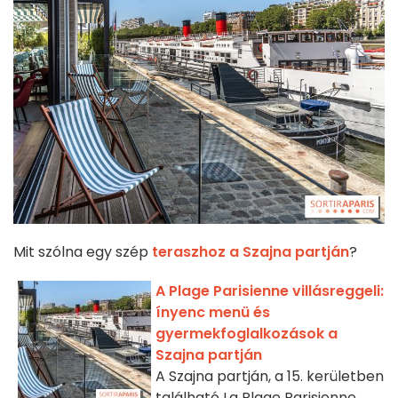
Mit szólna egy szép
teraszhoz a Szajna partján
?
A Plage Parisienne villásreggeli:
ínyenc menü és
gyermekfoglalkozások a
Szajna partján
A Szajna partján, a 15. kerületben
található La Plage Parisienne