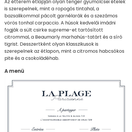
Az étterem étlapján olyan tenger gyümölcsei ételek
is szerepelnek, mint a ropogós tintahal, a
bazsalikommal pácolt garnélarák és a szezámos
vörös tonhal carpaccio. A húsok kedvelői imádni
fogják a sült csirke supreme-et tartósított
citrommal, a Beaumarly marhahús-tatárt és a síró
tigrist. Desszertként olyan klasszikusok is
szerepelnek az étlapon, mint a citromos habcsókos
pite és a csokoládéhab.
A menü