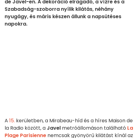
de Javel-en. A dekoráció elragadó, a vízre és a
Szabadság-szoborra nyílik kilátás, néhány
nyugágy, és máris készen állunk a napsütéses
napokra.
A
15.
kerületben, a Mirabeau-híd és a híres Maison de
la Radio között, a
Javel
metróállomáson található
La
Plage Parisienne
nemcsak gyönyörű kilátást kínál az