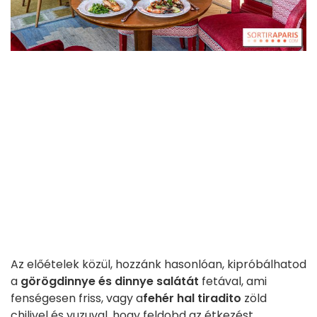
Az előételek közül, hozzánk hasonlóan, kipróbálhatod
a
görögdinnye és dinnye salátát
fetával, ami
fenségesen friss, vagy a
fehér hal tiradito
zöld
chilivel és yuzuval, hogy feldobd az étkezést.