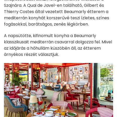
Szajnára. A Quai de Javel-en található, Gilbert és
Thierry Costes által vezetett Beaumarly étterem a
mediterrán konyhát korszerűvé teszi ízletes, színes
fogásokkal, barátságos, zenés légkörben.
A napsütötte, kifinomult konyha a Beaumarly
klasszikusait mediterrán csavarral dolgozza fel. Mivel
az időjárás a hőhullám küszöbén áll, az étterem
árnyékos részét választjuk.