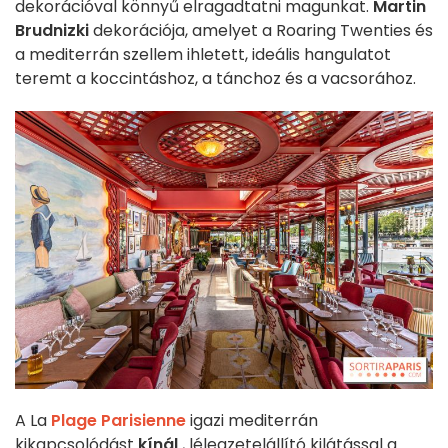
dekorációval könnyű elragadtatni magunkat.
Martin
Brudnizki
dekorációja, amelyet a Roaring Twenties és
a mediterrán szellem ihletett, ideális hangulatot
teremt a koccintáshoz, a tánchoz és a vacsorához.
A La
Plage Parisienne
igazi mediterrán
kikapcsolódást
kínál
, lélegzetelállító kilátással a