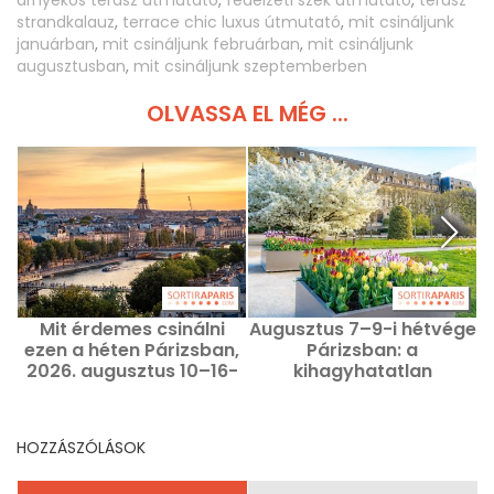
strandkalauz
,
terrace chic luxus útmutató
,
mit csináljunk
januárban
,
mit csináljunk februárban
,
mit csináljunk
augusztusban
,
mit csináljunk szeptemberben
OLVASSA EL MÉG ...
Mit érdemes csinálni
Augusztus 7–9-i hétvége
ezen a héten Párizsban,
Párizsban: a
2026. augusztus 10–16-
kihagyhatatlan
k
ig: a kihagyhatatlan
programok a szabadidő
programok
eltöltésére
HOZZÁSZÓLÁSOK