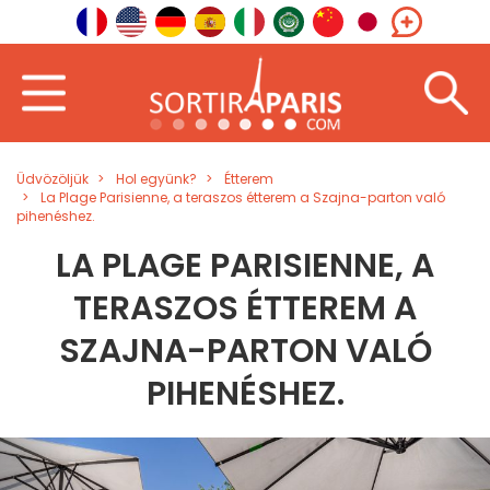
Üdvözöljük
Hol együnk?
Étterem
La Plage Parisienne, a teraszos étterem a Szajna-parton való
pihenéshez.
LA PLAGE PARISIENNE, A
TERASZOS ÉTTEREM A
SZAJNA-PARTON VALÓ
PIHENÉSHEZ.