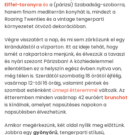
Eiffel-toronyra
és
a (párizsi) Szabadság-szoborra,
hanem finom mediterrán konyhát is, mindezt a
Roaring Twenties és a vintage tengerparti
környezetet ötvöző dekorációban.
Végre visszatért a nap, és mi sem zárkózunk el egy
kirándulástól a vízparton. Itt az ideje tehát, hogy
ismét a rakpartokra menjünk, és élvezzük a tavaszi
és nyári szezont Párizsban! A közhiedelemmel
ellentétben ez a helyszín egész évben nyitva van,
még télen is. Szerdától szombatig 18 órától éjfélig,
vasárnap 12-től 16 óráig, valamint péntek és
szombat esténként
ünnepi étteremmé
változik. Az
étteremben minden vasárnap 42 euróért
brunchot
is kínálnak, amelyet napsütéses napokon a
napsütésben élvezhetünk.
Amikor megérkezünk, két oldal nyílik meg előttünk.
Jobbra egy
gyönyörű
, tengerparti stílusú,