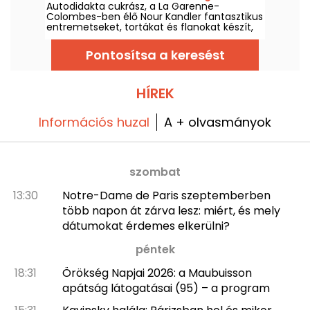
Autodidakta cukrász, a La Garenne-
műhelyei
Colombes-ben élő Nour Kandler fantasztikus
entremetseket, tortákat és flanokat készít,
mindent otthon készítve, egyedi
megrendelésre. Megkóstoltuk a 2026 nyárra
Pontosítsa a keresést
szóló gyümölcsös nyári kollekcióját, és
elkalauzolunk az ő felfedező útjára.
HÍREK
Információs huzal
A + olvasmányok
szombat
13:30
Notre-Dame de Paris szeptemberben
több napon át zárva lesz: miért, és mely
dátumokat érdemes elkerülni?
péntek
18:31
Örökség Napjai 2026: a Maubuisson
apátság látogatásai (95) – a program