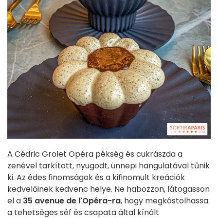
A Cédric Grolet Opéra pékség és cukrászda a
zenével tarkított, nyugodt, ünnepi hangulatával tűnik
ki. Az édes finomságok és a kifinomult kreációk
kedvelőinek kedvenc helye. Ne habozzon, látogasson
el a
35 avenue de l'Opéra-ra
, hogy megkóstolhassa
a tehetséges séf és csapata által kínált