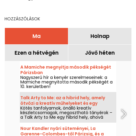
programok a szabadidő
gasztronómia
eltöltésére
szemszögéből
HOZZÁSZÓLÁSOK
Ma
Holnap
Ezen a hétvégén
Jövő héten
A Mamiche megnyitja második pékségét
Párizsban
Nagyszerű hír a kenyér szerelmeseinek: a
Mamiche megnyitotta második pékségét a
10. kerületben!
Talk Arty to Me: az a hibrid hely, amely
ötvözi a kreatív műhelyeket és egy
Kötés tanfolyamok, önálló kreatív
művészeti éttermet a Maraisban
készletcsomagok, megosztható tányérok –
a Talk Arty to Me egy hibrid hely, ahová
egyszerre jön az, aki alkotni akar, és az is, aki
jókat enni, a művészeti műhelyek és a laza
Nour Kandler nyári süteményei, La
szezonális étterem között.
Garenne-Colombes-től Párizsig, és a