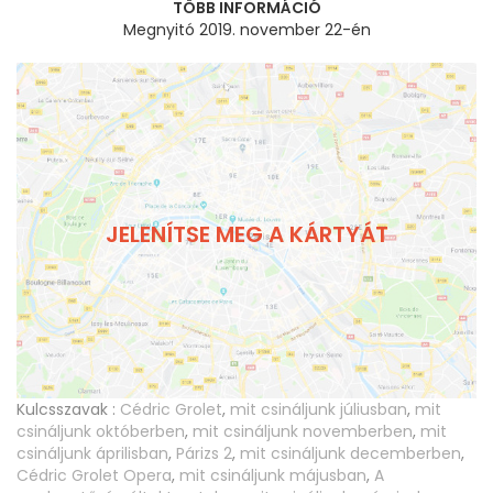
TÖBB INFORMÁCIÓ
Megnyitó 2019. november 22-én
JELENÍTSE MEG A KÁRTYÁT
Kulcsszavak :
Cédric Grolet
,
mit csináljunk júliusban
,
mit
csináljunk októberben
,
mit csináljunk novemberben
,
mit
csináljunk áprilisban
,
Párizs 2
,
mit csináljunk decemberben
,
Cédric Grolet Opera
,
mit csináljunk májusban
,
A