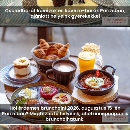
Családbarát kávézók és kávézó-bárák Párizsban,
ajánlott helyeink gyerekekkel
Hol érdemes bruncholni 2026. augusztus 15-én
Párizsban? Megbízható helyeink, ahol ünnepnapon is
bruncholhatunk.