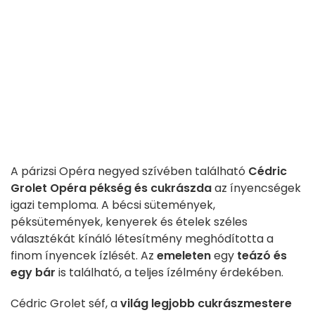
A párizsi Opéra negyed szívében található
Cédric
Grolet Opéra pékség és cukrászda
az ínyencségek
igazi temploma. A bécsi sütemények,
péksütemények, kenyerek és ételek széles
választékát kínáló létesítmény meghódította a
finom ínyencek ízlését. Az
emeleten
egy
teázó és
egy bár
is található, a teljes ízélmény érdekében.
Cédric Grolet séf, a
világ legjobb cukrászmestere