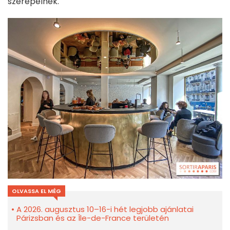
szerepelnek.
OLVASSA EL MÉG
A 2026. augusztus 10–16-i hét legjobb ajánlatai
Párizsban és az Île-de-France területén