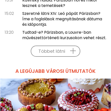
15:31
Kavinsky halála: Párizsban hol és mikor
lesznek a temetések?
15:02
Szeretné látni XIV. Leó pápát Párizsban?
Íme a foglalások megnyitásának dátuma
és időpontja.
13:20
Tudtad-e? Párizsban, a Louvre-ban
művészettörténeti kurzusokon vehet részt.
Többet látni
A LEGÚJABB VÁROSI ÚTMUTATÓK