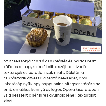
Az itt felszolgált
forró csokoládét
és
palacsintát
különösen nagyra értékelik a szájban olvadó
textúrájuk és páratlan ízük miatt. Délután a
cukrászdák
átveszik a teázó helyiséget, ahol
lehetőség nyílik egy cappuccino elfogyasztására az
emblematikus könnyű és légies Opéra kíséretében.
Ez a desszert a séf híres gyümölcsének textúráját
idézi.