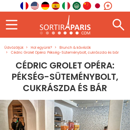
Üdvözöljük
Hol együnk?
Brunch & kávézók
Cédric Grolet Opéra: Pékség-Süteménybolt, cukrászda és bár
CÉDRIC GROLET OPÉRA:
PÉKSÉG-SÜTEMÉNYBOLT,
CUKRÁSZDA ÉS BÁR