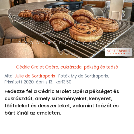
<
>
Cédric Grolet Opéra, cukrászda-pékség és teázó
Által
Julie de Sortiraparis
· Fotók My de Sortiraparis, ·
Frissített 2020. április 13.-kor13:50
Fedezze fel a Cédric Grolet Opéra pékséget és
cukrászdát, amely süteményeket, kenyeret,
főételeket és desszerteket, valamint teázót és
bárt kínál az emeleten.