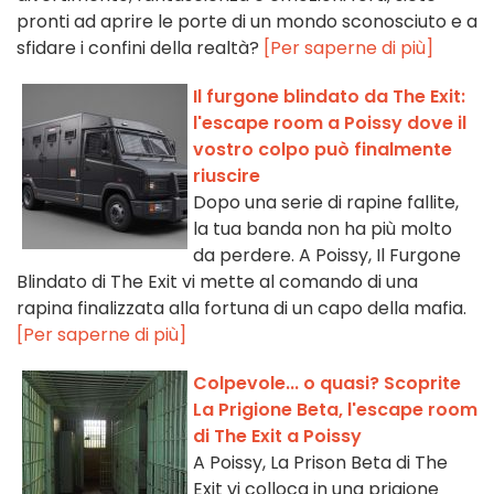
pronti ad aprire le porte di un mondo sconosciuto e a
sfidare i confini della realtà?
[Per saperne di più]
Il furgone blindato da The Exit:
l'escape room a Poissy dove il
vostro colpo può finalmente
riuscire
Dopo una serie di rapine fallite,
la tua banda non ha più molto
da perdere. A Poissy, Il Furgone
Blindato di The Exit vi mette al comando di una
rapina finalizzata alla fortuna di un capo della mafia.
[Per saperne di più]
Colpevole... o quasi? Scoprite
La Prigione Beta, l'escape room
di The Exit a Poissy
A Poissy, La Prison Beta di The
Exit vi colloca in una prigione