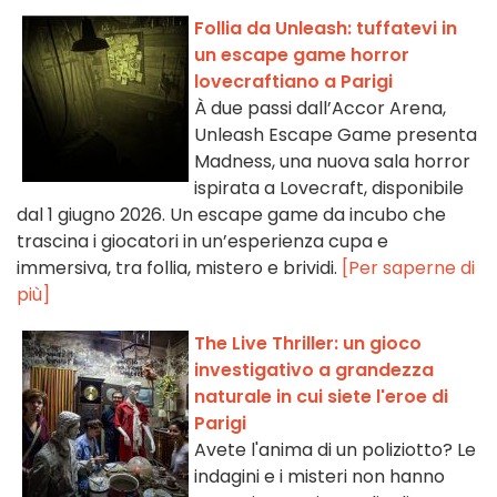
Follia da Unleash: tuffatevi in
un escape game horror
lovecraftiano a Parigi
À due passi dall’Accor Arena,
Unleash Escape Game presenta
Madness, una nuova sala horror
ispirata a Lovecraft, disponibile
dal 1 giugno 2026. Un escape game da incubo che
trascina i giocatori in un’esperienza cupa e
immersiva, tra follia, mistero e brividi.
[Per saperne di
più]
The Live Thriller: un gioco
investigativo a grandezza
naturale in cui siete l'eroe di
Parigi
Avete l'anima di un poliziotto? Le
indagini e i misteri non hanno