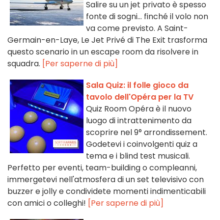
Salire su un jet privato è spesso
fonte di sogni... finché il volo non
va come previsto. A Saint-
Germain-en-Laye, Le Jet Privé di The Exit trasforma
questo scenario in un escape room da risolvere in
squadra.
[Per saperne di più]
Sala Quiz: il folle gioco da
tavolo dell'Opéra per la TV
Quiz Room Opéra è il nuovo
luogo di intrattenimento da
scoprire nel 9° arrondissement.
Godetevi i coinvolgenti quiz a
tema e i blind test musicali.
Perfetto per eventi, team-building o compleanni,
immergetevi nell'atmosfera di un set televisivo con
buzzer e jolly e condividete momenti indimenticabili
con amici o colleghi!
[Per saperne di più]