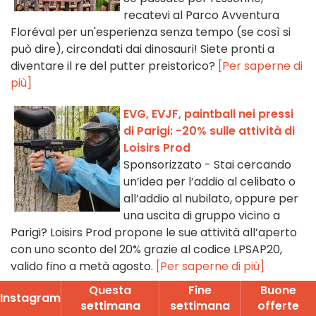
recatevi al Parco Avventura
Floréval per un'esperienza senza tempo (se così si
può dire), circondati dai dinosauri! Siete pronti a
diventare il re del putter preistorico?
[Per saperne di
più]
EVG, EVJF, paintball nei pressi
di Parigi: -20% sulle attività di
Loisirs Prod
Sponsorizzato - Stai cercando
un’idea per l’addio al celibato o
all’addio al nubilato, oppure per
una uscita di gruppo vicino a
Parigi? Loisirs Prod propone le sue attività all’aperto
con uno sconto del 20% grazie al codice LPSAP20,
valido fino a metà agosto.
[Per saperne di più]
Questa
Fine
Buone
Very Bad Night, il gioco di fuga
Instagram
settimana
settimana
offerte
"notte difficile dopo" a One