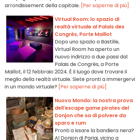
arrondissement della capitale.
[Per saperne di più]
Virtual Room: lo spazio di
realtà virtuale al Palais des
Congrès, Porte Maillot
Dopo uno spazio a Bastille,
Virtual Room ha aperto un
nuovo indirizzo a due passi dal
Palais de Congrès, a Porte
Maillot, il 12 febbraio 2024. È il luogo dove trovare il
meglio della realtà virtuale. Siete pronti a immergervi
in un mondo virtuale?
[Per saperne di più]
Nuovo Mondo: la nostra prova
dell'escape game pirates del
Donjon che sa di polvere da
sparo e rum
Pronti a issare la bandiera nera?
Al Donjon di Parigi, vicino a