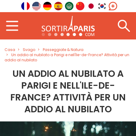
Casa
Svago
Passeggiate & Natura
Un addio al nubilato a Parigi e nell'Ile-de-France? Attività per un
addio al nubilato
UN ADDIO AL NUBILATO A
PARIGI E NELL'ILE-DE-
FRANCE? ATTIVITÀ PER UN
ADDIO AL NUBILATO