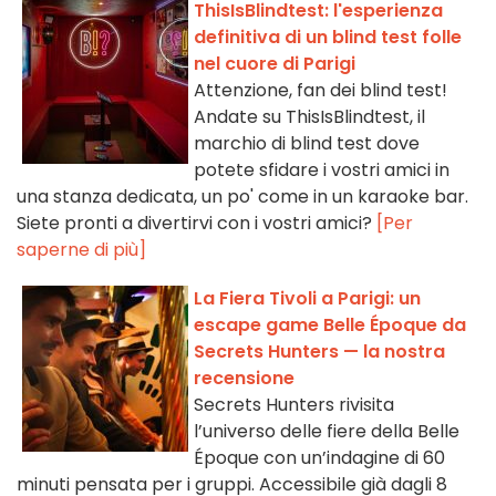
ThisIsBlindtest: l'esperienza
definitiva di un blind test folle
nel cuore di Parigi
Attenzione, fan dei blind test!
Andate su ThisIsBlindtest, il
marchio di blind test dove
potete sfidare i vostri amici in
una stanza dedicata, un po' come in un karaoke bar.
Siete pronti a divertirvi con i vostri amici?
[Per
saperne di più]
La Fiera Tivoli a Parigi: un
escape game Belle Époque da
Secrets Hunters — la nostra
recensione
Secrets Hunters rivisita
l’universo delle fiere della Belle
Époque con un’indagine di 60
minuti pensata per i gruppi. Accessibile già dagli 8