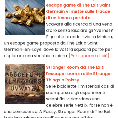
escape game di The Exit Saint-
Germain vi mette sulle tracce
di un tesoro perduto
Scavare alla ricerca di una vena
d’oro senza lasciare gli Yvelines?
È qui che prende il via La Miniera,
un escape game proposto da The Exit a Saint-
Germain-en-Laye, dove la vostra squadra parte per
esplorare una vecchia miniera.
[Per saperne di più]
Stranger Room da The Exit:
l'escape room in stile Stranger
Things a Poissy
Se le biciclette, i misteriosi casi di
scomparsa e gli esperimenti
scientifici vi ricordano una
celebre serie Netflix, forse non è
una coincidenza. A Poissy, Stranger Room di The Exit
trae ispirazione da quell'universo per offrire