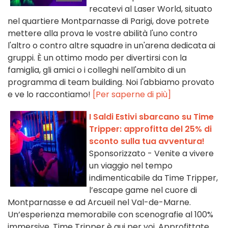
recatevi al Laser World, situato
nel quartiere Montparnasse di Parigi, dove potrete
mettere alla prova le vostre abilità l'uno contro
l'altro o contro altre squadre in un'arena dedicata ai
gruppi. È un ottimo modo per divertirsi con la
famiglia, gli amici o i colleghi nell'ambito di un
programma di team building. Noi l'abbiamo provato
e ve lo raccontiamo!
[Per saperne di più]
I Saldi Estivi sbarcano su Time
Tripper: approfitta del 25% di
sconto sulla tua avventura!
Sponsorizzato - Venite a vivere
un viaggio nel tempo
indimenticabile da Time Tripper,
l’escape game nel cuore di
Montparnasse e ad Arcueil nel Val-de-Marne.
Un’esperienza memorabile con scenografie al 100%
immersive. Time Tripper è qui per voi. Approfittate