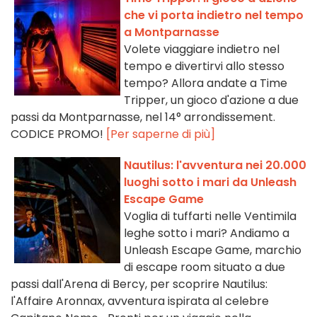
che vi porta indietro nel tempo
a Montparnasse
Volete viaggiare indietro nel
tempo e divertirvi allo stesso
tempo? Allora andate a Time
Tripper, un gioco d'azione a due
passi da Montparnasse, nel 14° arrondissement.
CODICE PROMO!
[Per saperne di più]
Nautilus: l'avventura nei 20.000
luoghi sotto i mari da Unleash
Escape Game
Voglia di tuffarti nelle Ventimila
leghe sotto i mari? Andiamo a
Unleash Escape Game, marchio
di escape room situato a due
passi dall'Arena di Bercy, per scoprire Nautilus:
l'Affaire Aronnax, avventura ispirata al celebre