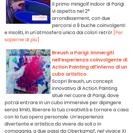
Il primo minigolf indoor di Parigi
vi aspetta nel 2°
arrondissement, con due
percorsi a 9 buche coinvolgenti
e insoliti, in un'atmosfera unica dai colori retrò!
[Per
saperne di più]
Breush a Parigi: immergiti
nell’esperienza coinvolgente di
Action Painting all'interno di un
cubo artistico
Scopri Breush, un concept
innovativo di Action Painting
situé nel cuore di Parigi, dove
potrai entrare in un cubo immersive per dipingere
senza limiti, liberare la tua creatività e tornare a casa
con la tua opera personale. Un’esperienza
divertente e artistica da vivere da soli o in
compagnia, a due passi da Oberkampf, nel vivace XI