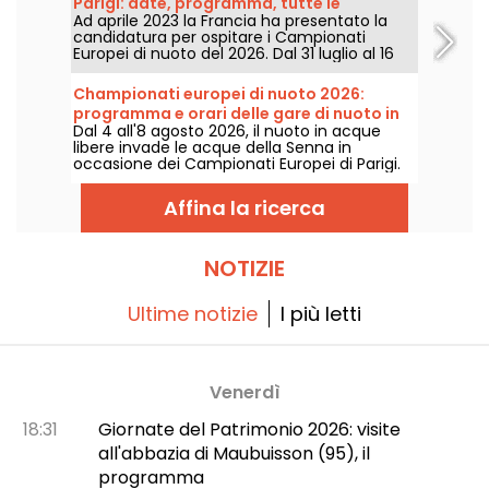
Parigi: date, programma, tutte le
acrobazie mozzafiato.
Ad aprile 2023 la Francia ha presentato la
informazioni sulla competizione
candidatura per ospitare i Campionati
Europei di nuoto del 2026. Dal 31 luglio al 16
agosto, il Centro Acquatico Olimpico vi
aspetta per sostenere i nostri nuotatori.
Championati europei di nuoto 2026:
Ecco tutte le informazioni da conoscere
programma e orari delle gare di nuoto in
sulla competizione e sulle prove!
Dal 4 all'8 agosto 2026, il nuoto in acque
acque libere
libere invade le acque della Senna in
occasione dei Campionati Europei di Parigi.
Tra i 5 km, i 10 km e la staffetta mista, i
migliori maratoneti acquatici si sfideranno in
Affina la ricerca
uno scenario naturale leggendario.
NOTIZIE
Ultime notizie
I più letti
Venerdì
18:31
Giornate del Patrimonio 2026: visite
all'abbazia di Maubuisson (95), il
programma