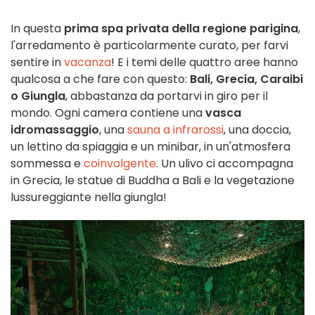
In questa
prima spa privata della regione parigina
,
l'arredamento è particolarmente curato, per farvi
sentire in
vacanza
! E i temi delle quattro aree hanno
qualcosa a che fare con questo:
Bali, Grecia, Caraibi
o Giungla
, abbastanza da portarvi in giro per il
mondo. Ogni camera contiene una
vasca
idromassaggio
, una
sauna a infrarossi
, una doccia,
un lettino da spiaggia e un minibar, in un'atmosfera
sommessa e
coinvolgente
. Un ulivo ci accompagna
in Grecia, le statue di Buddha a Bali e la vegetazione
lussureggiante nella giungla!