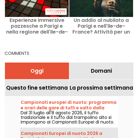
Esperienze immersive
Un addio al nubilato a
pazzesche a Parigi e
Parigi e nell'Ile-de-
r
nella regione dell'Ile-de-
France? Attività per un
France
addio al nubilato
COMMENTS
Oggi
Domani
Questo fine settimana
La prossima settimana
Campionati europei di nuoto: programma
e orari delle gare di tuffi e salto dalla
Dal 31 luglio all'8 agosto 2026, il tuffo
piattaforma
tradizionale e il tuffo dal trampolino alto si
impongono ai Campionati Europei di nuoto.
Tra la piscina olimpica di Saint-Denis e lo
scenario naturale della Senna, i migliori
Campionati Europei di nuoto 2026 a
tuffatori del continente si lanceranno in