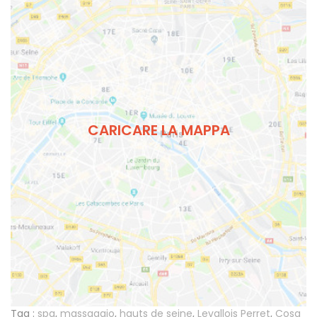
CARICARE LA MAPPA
Tag :
spa
,
massaggio
,
hauts de seine
,
Levallois Perret
,
Cosa