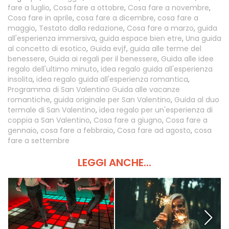
fare a luglio
,
Cosa fare a ottobre
,
Cosa fare a novembre
,
Cosa fare in aprile
,
cosa fare a dicembre
,
cosa fare a
maggio
,
Testato dalla redazione
,
Cosa fare a marzo
,
guida
all'esperienza immersiva
,
guida espace bien etre
,
Una guida
al concetto di esotico
,
Guida evjf
,
guida alle terme del
benessere
,
Guida ai regali per il benessere
,
Guida alle idee
regalo dell'ultimo minuto
,
idea regalo guida all'esperienza
insolita
,
idea regalo guida all'esperienza romantica
,
Programma di San Valentino Guida alle vacanze
romantiche
,
guida originale per San Valentino
,
Guida al duo
termale di San Valentino
,
idea regalo per un'esperienza di
coppia a San Valentino
,
Cosa fare a giugno
,
Cosa fare a
gennaio
,
cosa fare a febbraio
,
Cosa fare ad agosto
,
cosa
fare a settembre
LEGGI ANCHE...