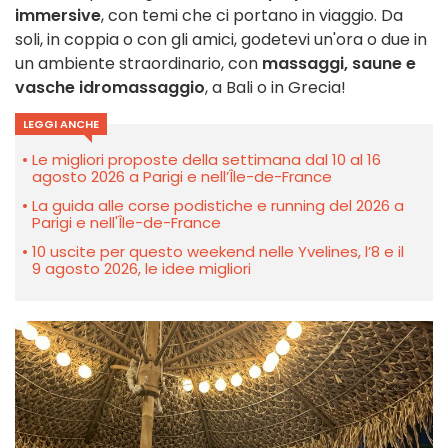
immersive
, con temi che ci portano in viaggio. Da
soli, in coppia o con gli amici, godetevi un'ora o due in
un ambiente straordinario, con
massaggi, saune e
vasche idromassaggio
, a Bali o in Grecia!
LEGGI ANCHE
Le migliori proposte della settimana dal 10 al 16
agosto 2026 a Parigi e nell’Île-de-France
La guida alle corse podistiche e running del 2026 a
Parigi e nell'Île-de-France
10 uscite per questo weekend nelle Yvelines, l’8 e il
9 agosto 2026, le idee migliori