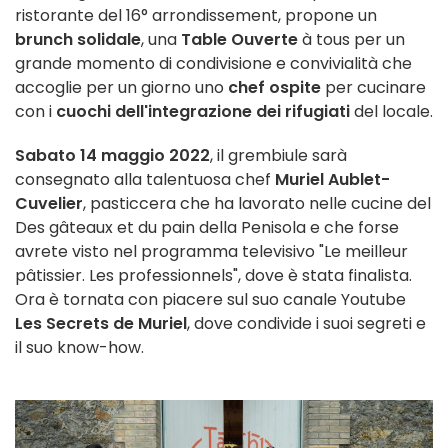
ristorante del 16° arrondissement, propone un
brunch solidale
, una
Table Ouverte
à tous per un
grande momento di condivisione e convivialità che
accoglie per un giorno uno
chef ospite
per cucinare
con i
cuochi dell'integrazione dei rifugiati
del locale.
Sabato 14 maggio 2022
, il grembiule sarà
consegnato alla talentuosa chef
Muriel Aublet-
Cuvelier
, pasticcera che ha lavorato nelle cucine del
Des gâteaux et du pain della Penisola e che forse
avrete visto
nel
programma
televisivo
"Le meilleur
pâtissier. Les professionnels", dove è stata finalista.
Ora è tornata con piacere sul suo canale Youtube
Les Secrets de Muriel
, dove condivide i suoi segreti e
il suo know-how.