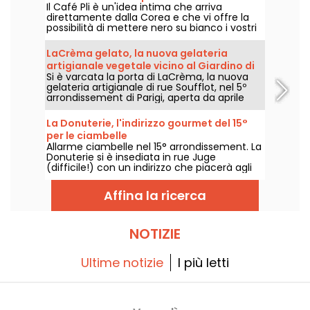
Il Café Pli è un'idea intima che arriva
lettera al futuro
direttamente dalla Corea e che vi offre la
possibilità di mettere nero su bianco i vostri
pensieri per il vostro futuro io, che riceverà
una lettera tra uno, dieci o vent'anni e avrà
LaCrèma gelato, la nuova gelateria
sicuramente una bella sorpresa in serbo per
artigianale vegetale vicino al Giardino di
lui! Incontratevi nell'11° arrondissement per
Si è varcata la porta di LaCrèma, la nuova
Lussemburgo e al Pantheon
un momento con voi stessi, davanti a un
gelateria artigianale di rue Soufflot, nel 5º
drink e a un dolce.
arrondissement di Parigi, aperta da aprile
2026. Dietro al bancone, Roberta e i suoi
gelati vegetali fatti in casa che fanno la
La Donuterie, l'indirizzo gourmet del 15°
differenza. Vi raccontiamo tutto!
per le ciambelle
Allarme ciambelle nel 15° arrondissement. La
Donuterie si è insediata in rue Juge
(difficile!) con un indirizzo che piacerà agli
appassionati di ciambelle col buco. In
questa pasticceria dedicata alla ciambella,
Affina la ricerca
una decina di ciambelle catturano la nostra
attenzione, con ricette tanto sfacciate
quanto deliziose. E il piccolo extra? Sono
deliziosi!
NOTIZIE
Ultime notizie
I più letti