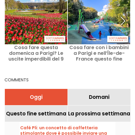
Cosa fare questa
Cosa fare con i bambini
I
domenica a Parigi? Le
a Parigi e nell’Île-de-
uscite imperdibili del 9
France questo fine
n
agosto 2026
settimana, l’8 e il 9
agosto 2026?
COMMENTS
Oggi
Domani
Questo fine settimana
La prossima settimana
Café Pli: un concetto di caffetteria
stimolante dove è possibile inviare una