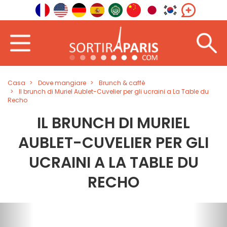
Casa
Dove mangiare
Brunch & caffè
Il brunch di Muriel Aublet-Cuvelier per gli ucraini a La Table du
Recho
IL BRUNCH DI MURIEL
AUBLET-CUVELIER PER GLI
UCRAINI A LA TABLE DU
RECHO