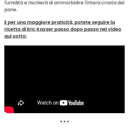
l'umidità e rischierà di ammorbidire l'intera crosta del
pane.
E per una maggiore praticità, potete seguire la
ricetta di Eric Kayser passo dopo passo nel video
qui sotto:
* * *