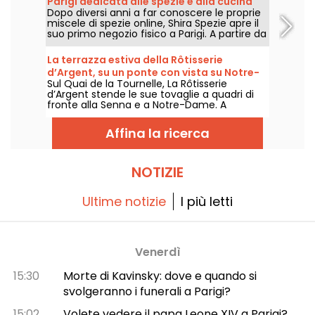
Parigi dedicata alle spezie e alla cucina
Dopo diversi anni a far conoscere le proprie
mediterranea
miscele di spezie online, Shira Spezie apre il
suo primo negozio fisico a Parigi. A partire da
settembre 2026, l’insegna entra al Marché
Saint-Martin, nel decimo arrondissement,
La terrazza estiva della Rôtisserie
con una bottega alimentare, un’offerta di
d’Argent, su un ponte con vista su Notre-
piatti mediterranei da asporto e una
Sul Quai de la Tournelle, La Rôtisserie
Dame - recensioni e foto
selezione di prodotti fini provenienti da tutto
d’Argent stende le sue tovaglie a quadri di
il mondo.
fronte alla Senna e a Notre-Dame. A
mezzogiorno o di sera, questa terrazza
estiva serve i grandi classici del bistrot
Affina la ricerca
rivisitati dallo chef Romuald Sinnan, in un
arredamento da cartolina che, per una
volta, non sacrifica il piatto alla vista.
NOTIZIE
Ultime notizie
I più letti
Venerdì
15:30
Morte di Kavinsky: dove e quando si
svolgeranno i funerali a Parigi?
15:02
Volete vedere il papa Leone XIV a Parigi?