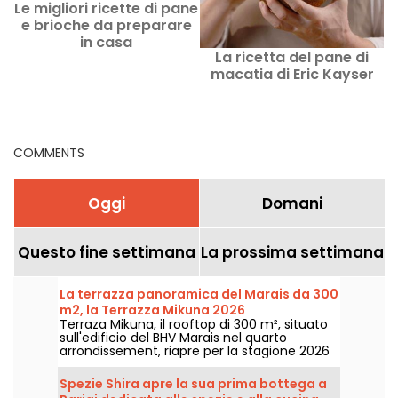
Le migliori ricette di pane
e brioche da preparare
in casa
La ricetta del pane di
macatia di Eric Kayser
COMMENTS
Oggi
Domani
Questo fine settimana
La prossima settimana
La terrazza panoramica del Marais da 300
m2, la Terrazza Mikuna 2026
Terraza Mikuna, il rooftop di 300 m², situato
sull'edificio del BHV Marais nel quarto
arrondissement, riapre per la stagione 2026
con una carta reinventata, una nuova
proposta pranzo e cocktail sfiziosi.
Spezie Shira apre la sua prima bottega a