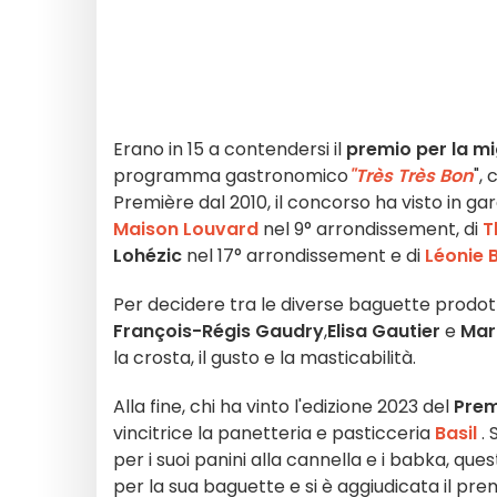
Erano in 15 a contendersi il
premio per la mi
programma gastronomico
"Très Très Bon
",
Première dal 2010, il concorso ha visto in ga
Maison Louvard
nel 9° arrondissement, di
T
Lohézic
nel 17° arrondissement e di
Léonie 
Per decidere tra le diverse baguette prodot
François-Régis Gaudry
,
Elisa Gautier
e
Mar
la crosta, il gusto e la masticabilità.
Alla fine, chi ha vinto l'edizione 2023 del
Prem
vincitrice la panetteria e pasticceria
Basil
.
per i suoi panini alla cannella e i babka, q
per la sua baguette e si è aggiudicata il pre