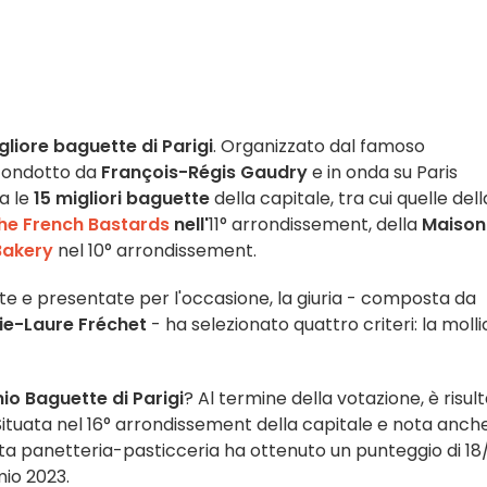
gliore baguette di Parigi
. Organizzato dal famoso
 condotto da
François-Régis Gaudry
e in onda su Paris
ra le
15 migliori baguette
della capitale, tra cui quelle dell
he French Bastards
nell'
11° arrondissement, della
Maison
Bakery
nel 10° arrondissement.
te e presentate per l'occasione, la giuria - composta da
ie-Laure Fréchet
- ha selezionato quattro criteri: la molli
io Baguette di Parigi
? Al termine della votazione, è risul
 Situata nel 16° arrondissement della capitale e nota anch
uesta panetteria-pasticceria ha ottenuto un punteggio di 18
mio 2023.