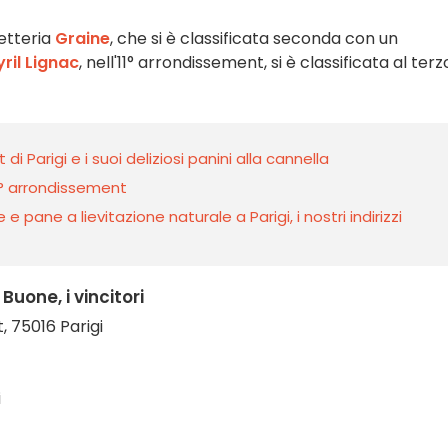
netteria
Graine
, che si è classificata seconda con un
ril Lignac
, nell'11° arrondissement, si è classificata al terz
i Parigi e i suoi deliziosi panini alla cannella
20° arrondissement
 pane a lievitazione naturale a Parigi, i nostri indirizzi
Buone, i vincitori
t, 75016 Parigi
i