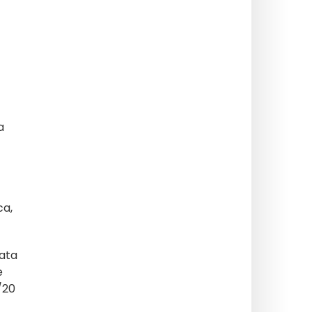
a
ca,
tata
e
/20