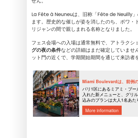
せん。
La Fête à Neuneuは、旧称「Fête de 
ます。歴史的な催しが姿を消したのち、ボワ・
リジャンの間で親しまれる名称となりました。
フェス会場への入場は通常無料で、アトラクシ
グの夜の条件
などの詳細はまだ確定していません。L
ット門の近くで、学期開始期間を通じて来訪者