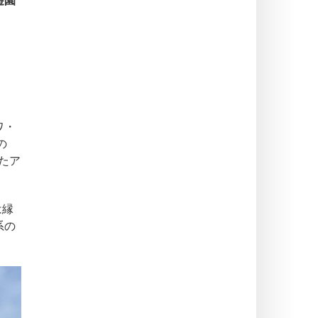
遊園
ワ・
の
たア
は縁
系の