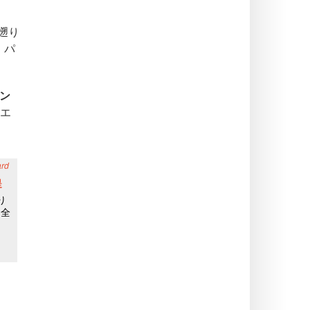
で遡り
、パ
ニン
ムエ