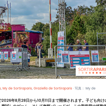
s
,
My de Sortiraparis
,
Graziella de Sortiraparis
· 写真： My de
の森で2026年8月28日から10月11日まで開催されます。子ども向