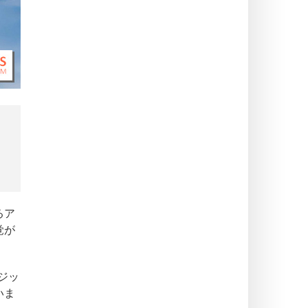
るア
覚が
ジッ
いま