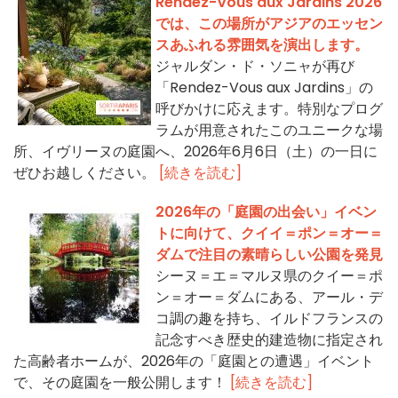
Rendez-Vous aux Jardins 2026
では、この場所がアジアのエッセン
スあふれる雰囲気を演出します。
ジャルダン・ド・ソニャが再び
「Rendez-Vous aux Jardins」の
呼びかけに応えます。特別なプログ
ラムが用意されたこのユニークな場
所、イヴリーヌの庭園へ、2026年6月6日（土）の一日に
ぜひお越しください。
[続きを読む]
2026年の「庭園の出会い」イベン
トに向けて、クイイ＝ポン＝オー＝
ダムで注目の素晴らしい公園を発見
シーヌ＝エ＝マルヌ県のクイー＝ポ
ン＝オー＝ダムにある、アール・デ
コ調の趣を持ち、イルドフランスの
記念すべき歴史的建造物に指定され
た高齢者ホームが、2026年の「庭園との遭遇」イベント
で、その庭園を一般公開します！
[続きを読む]