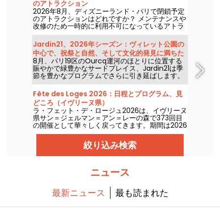
のアトラクション
2026年8月、ディズニーランド・パリで閉鎖予定
のアトラクションはどれですか？ メンテナンスや
改修のため一時的に利用不可になっているアトラ
クションの一覧を確認して、パーク訪問の計画を
立てましょう。
Jardin21、2026年シーズン：ヴィレット公園の
中心で、祝祭と自然、そして文化的発見に満ちた
8月、パリ19区のOurcq運河のほとりに位置する
一週間
賑やかで緑豊かなサードプレイス、Jardin21は季
節を豊かなプログラムでさらに引き延ばします。
この素敵な日々を存分に味わってください。社会
性の高い取り組み、ガーデニング教室、青少年向
Fête des Loges 2026：日程とプログラム、見
けの活動、夜のフェスティブなイベント、ヨガの
どころ（イヴリーヌ県）
セッション… パリを離れずに自然を満喫できるす
ラ・フェット・デ・ロージュ2026は、イヴリーヌ
べてが揃っています！ 入場無料。
県サン＝ジェルマン＝アン＝レーの森で373回目
の開催として華々しく戻ってきます。期間は2026
年6月26日から8月16日までです。200を超えるア
トラクションと、グルメ通り「Allée des
絞り込み検索
Cuisines gourmande」、そして無料入場があな
たを待っています。
ニュース
最新ニュース
最も読まれた