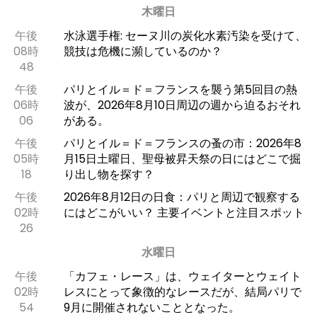
木曜日
午後
水泳選手権: セーヌ川の炭化水素汚染を受けて、
08時
競技は危機に瀕しているのか？
48
午後
パリとイル＝ド＝フランスを襲う第5回目の熱
06時
波が、2026年8月10日周辺の週から迫るおそれ
06
がある。
午後
パリとイル＝ド＝フランスの蚤の市：2026年8
05時
月15日土曜日、聖母被昇天祭の日にはどこで掘
18
り出し物を探す？
午後
2026年8月12日の日食：パリと周辺で観察する
02時
にはどこがいい？ 主要イベントと注目スポット
26
水曜日
午後
「カフェ・レース」は、ウェイターとウェイト
02時
レスにとって象徴的なレースだが、結局パリで
54
9月に開催されないこととなった。