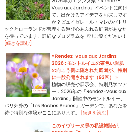
2026年のエソンヌ県「Rendez-
Vous aux Jardins」イベントに向け
て、出かけるアイデアをお探しです
か？ピュイゼレ・ル・マレのパトリ
ックとローランドが管理する遊び心あふれる庭園があなた
を待っています。詳細なプログラムをぜひご覧ください！
[続きを読む]
« Rendez-vous aux Jardins
2026 : モントルイユの茶色い岩肌
の向こう側に隠された庭園が、特別
に一般公開されます（93区） »
植物の販売や展示会、特別見学ツア
ー：2026年の「Rendez-Vous aux
Jardins」開催中のモントルイー、
パリ郊外の「Les Roches Brunes」ガーデンで、あなたを
待つ特別な体験がここにあります。
[続きを読む]
このイヴリーヌ県の私設城跡が、