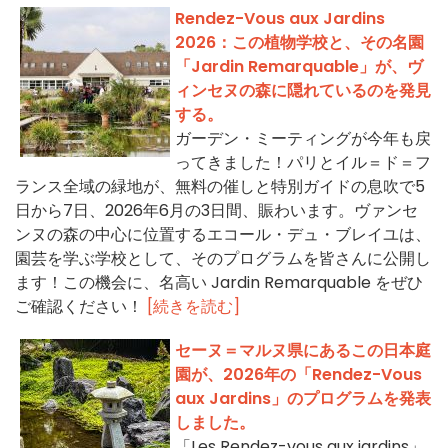
Rendez-Vous aux Jardins
2026：この植物学校と、その名園
「Jardin Remarquable」が、ヴ
ィンセヌの森に隠れているのを発見
する。
ガーデン・ミーティングが今年も戻
ってきました！パリとイル＝ド＝フ
ランス全域の緑地が、無料の催しと特別ガイドの息吹で5
日から7日、2026年6月の3日間、賑わいます。ヴァンセ
ンヌの森の中心に位置するエコール・デュ・ブレイユは、
園芸を学ぶ学校として、そのプログラムを皆さんに公開し
ます！この機会に、名高い Jardin Remarquable をぜひ
ご確認ください！
[続きを読む]
セーヌ＝マルヌ県にあるこの日本庭
園が、2026年の「Rendez-Vous
aux Jardins」のプログラムを発表
しました。
「Les Rendez-vous aux jardins」