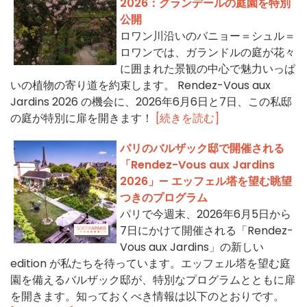
2026：グランデールの庭園を特別
公開
ロワン川沿いのバニョー＝シュル＝
ロワンでは、ガランドルの庭が花々
に囲まれた景観の中心で魅力いっぱ
いの植物の寄り道を約束します。 Rendez-Vous aux
Jardins 2026 の機会に、2026年6月6日と7日、この私邸
の庭が特別に扉を開きます！
[続きを読む]
パリのバルザック邸で開催される
「Rendez-Vous aux Jardins
2026」— エッフェル塔を望む眺望
つきのプログラム
パリで今週末、2026年6月5日から
7日にかけて開催される「Rendez-
Vous aux Jardins」の新しい
edition が私たちを待っています。エッフェル塔を望む庭
園を備えるバルザック邸が、特別なプログラムとともに扉
を開きます。知っておくべき情報は以下のとおりです。