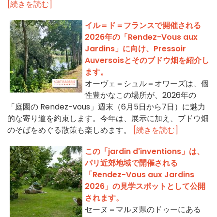
[続きを読む]
イル＝ド＝フランスで開催される
2026年の「Rendez-Vous aux
Jardins」に向け、Pressoir
Auversoisとそのブドウ畑を紹介し
ます。
オーヴェ＝シュル＝オワーズは、個
性豊かなこの場所が、2026年の
「庭園の Rendez-vous」週末（6月5日から7日）に魅力
的な寄り道を約束します。今年は、展示に加え、ブドウ畑
のそばをめぐる散策も楽しめます。
[続きを読む]
この「jardin d'inventions」は、
パリ近郊地域で開催される
「Rendez-Vous aux Jardins
2026」の見学スポットとして公開
されます。
セーヌ＝マルヌ県のドゥーにある