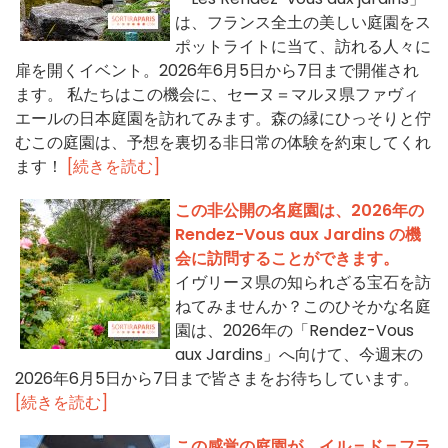
は、フランス全土の美しい庭園をス
ポットライトに当て、訪れる人々に
扉を開くイベント。2026年6月5日から7日まで開催され
ます。 私たちはこの機会に、セーヌ＝マルヌ県ファヴィ
エールの日本庭園を訪れてみます。森の縁にひっそりと佇
むこの庭園は、予想を裏切る非日常の体験を約束してくれ
ます！
[続きを読む]
この非公開の名庭園は、2026年の
Rendez-Vous aux Jardins の機
会に訪問することができます。
イヴリーヌ県の知られざる宝石を訪
ねてみませんか？このひそかな名庭
園は、2026年の「Rendez-Vous
aux Jardins」へ向けて、今週末の
2026年6月5日から7日まで皆さまをお待ちしています。
[続きを読む]
この感覚の庭園が、イル＝ド＝フラ