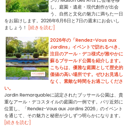
ンの Maison des Arts に会場を移
し、庭園・遺産・現代創作が出会
う、自然と文化の魅力に満ちた一日
をお届けします。2026年6月6日と7日の週末にお会いし
ましょう！
[続きを読む]
2026年の「Rendez-Vous aux
Jardins」イベントで訪れるべき、
注目のアール・デコ様式が雅やかに
蘇るブサールド公園を紹介します。
こちらは、優雅な庭園として歴史的
価値の高い場所です。ぜひお見逃し
なく、素敵な時間をお過ごしくださ
い。
Jardin Remarquableに認定されたブッサール公園は、貴
重なアール・デコスタイルの庭園の一例です。パリ近郊に
位置し、「Rendez-Vous aux Jardins 2026」のイベント
を通じて、その魅力と秘密が少しずつ明らかになります。
[続きを読む]