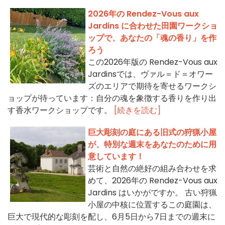
2026年の Rendez-Vous aux
Jardins に合わせた田園ワークショ
ップで、あなたの「魂の香り」を作
ろう
この2026年版の Rendez-Vous aux
Jardinsでは、ヴァル＝ド＝オワー
ズのエリアで期待を寄せるワークシ
ョップが待っています：自分の魂を象徴する香りを作り出
す香水ワークショップです。
[続きを読む]
巨大彫刻の庭にある旧式の狩猟小屋
が、特別な週末をあなたのために用
意しています！
芸術と自然の絶好の組み合わせを求
めて、2026年の Rendez-Vous aux
Jardins はいかがですか。 古い狩猟
小屋の中核に位置するこの庭園は、
巨大で現代的な彫刻を配し、6月5日から7日までの週末に