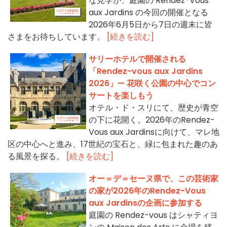
な見学が、庭園の Rendez-Vous
aux Jardins の今回の開催となる
2026年6月5日から7日の週末に皆
さまをお待ちしています。
[続きを読む]
サリーホテルで開催される
「Rendez-vous aux Jardins
2026」— 花咲く公園の中心でコン
サートを楽しもう
オテル・ド・スリにて、歴史が青空
の下に花開く。2026年のRendez-
Vous aux Jardinsに向けて、マレ地
区の中心へと進み、17世紀の宝石と、緑に包まれた趣のあ
る風景を探る。
[続きを読む]
オー＝デ＝セーヌ県で、この芸術家
の家が2026年のRendez-Vous
aux Jardinsの企画に参加する
庭園の Rendez-vous はシャティヨ