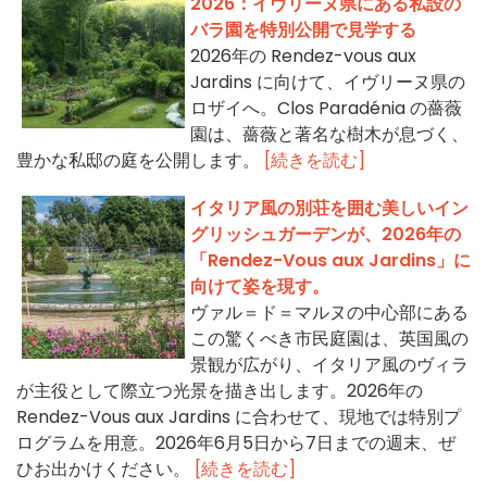
2026：イヴリーヌ県にある私設の
バラ園を特別公開で見学する
2026年の Rendez-vous aux
Jardins に向けて、イヴリーヌ県の
ロザイへ。Clos Paradénia の薔薇
園は、薔薇と著名な樹木が息づく、
豊かな私邸の庭を公開します。
[続きを読む]
イタリア風の別荘を囲む美しいイン
グリッシュガーデンが、2026年の
「Rendez-Vous aux Jardins」に
向けて姿を現す。
ヴァル＝ド＝マルヌの中心部にある
この驚くべき市民庭園は、英国風の
景観が広がり、イタリア風のヴィラ
が主役として際立つ光景を描き出します。2026年の
Rendez-Vous aux Jardins に合わせて、現地では特別プ
ログラムを用意。2026年6月5日から7日までの週末、ぜ
ひお出かけください。
[続きを読む]