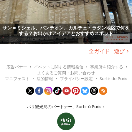
サン＝ミシェル、パンテオン、カルチェ・ラタン地区で何を
する？お出かけアイデアとおすすめスポット
全ガイド : 遊び >
広告バナー
•
イベントに関する情報発信
•
事業所を紹介する
•
よくあるご質問・お問い合わせ
マニフェスト
•
法的情報
•
プライバシー設定
•
Sortir de Paris
パリ観光局のパートナー、Sortir à Paris：