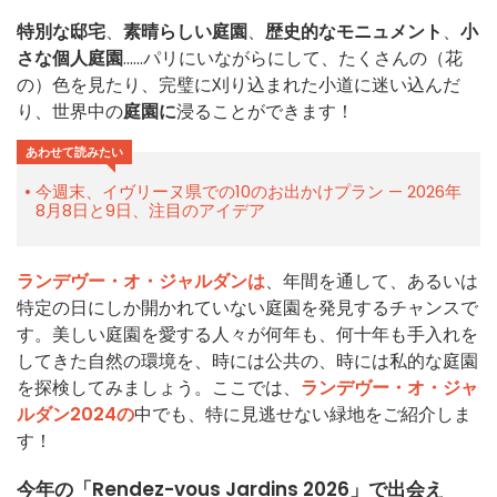
特別な邸宅
、
素晴らしい庭園
、
歴史的なモニュメント
、
小
さな個人庭園
......パリにいながらにして、たくさんの（花
の）色を見たり、完璧に刈り込まれた小道に迷い込んだ
り、世界中の
庭園に
浸ることができます！
あわせて読みたい
今週末、イヴリーヌ県での10のお出かけプラン — 2026年
8月8日と9日、注目のアイデア
ランデヴー・オ・ジャルダンは
、年間を通して、あるいは
特定の日にしか開かれていない庭園を発見するチャンスで
す。美しい庭園を愛する人々が何年も、何十年も手入れを
してきた自然の環境を、時には公共の、時には私的な庭園
を探検してみましょう。ここでは、
ランデヴー・オ・ジャ
ルダン2024の
中でも、特に見逃せない緑地をご紹介しま
す！
今年の「Rendez-vous Jardins 2026」で出会え