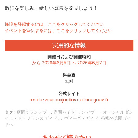
散歩を楽しみ、新しい庭園を発見しよう！
施設を登録するには、ここをクリックしてください
イベントを宣伝するには、ここをクリックしてください
実用的な情報
開催日および開催時間
から 2026年6月5日 へ 2026年6月7日
料金表
無料
公式サイト
rendezvousauxjardins.culture.gouv.fr
タグ :
庭園でランデブー
,
庭園ガイド
,
ランデヴー・オ・ジャルダン
イル・ド・フランス ガイド
,
ナヴィーゴ・ガイド
,
秘密の花園ガイ
ドへ
あわせて読みたい...