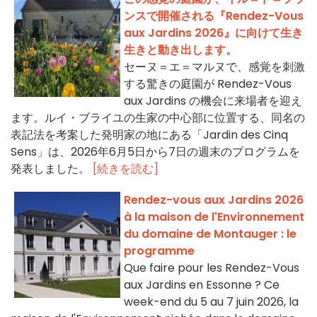
ンスで開催される『Rendez-Vous
aux Jardins 2026』に向けて生き
生きと動き出します。
セーヌ＝エ＝マルヌで、感覚を刺激
する驚きの庭園が Rendez-Vous
aux Jardins の機会に来場者を迎え
ます。ルイ・ブライユの生家の中心部に位置する、同名の
表記法を考案した発明家の地にある「Jardin des Cinq
Sens」は、2026年6月5日から7日の週末のプログラムを
発表しました。
[続きを読む]
Rendez-vous aux Jardins 2026
à la maison de l'Environnement
du domaine de Montauger : le
programme
Que faire pour les Rendez-Vous
aux Jardins en Essonne ? Ce
week-end du 5 au 7 juin 2026, la