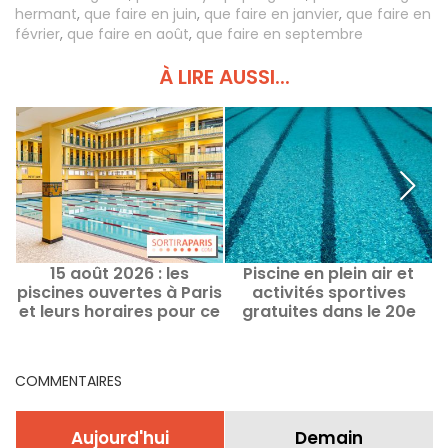
hermant
,
que faire en juin
,
que faire en janvier
,
que faire en
février
,
que faire en août
,
que faire en septembre
À LIRE AUSSI...
15 août 2026 : les
Piscine en plein air et
S
piscines ouvertes à Paris
activités sportives
S
et leurs horaires pour ce
gratuites dans le 20e
jour férié
pour cet été 2026
COMMENTAIRES
Aujourd'hui
Demain