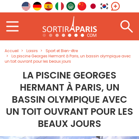
Accueil
Loisirs
Sport et Bien-être
La piscine Georges Hermant à Paris, un bassin olympique avec
un toit ouvrant pour les beaux jours
LA PISCINE GEORGES
HERMANT À PARIS, UN
BASSIN OLYMPIQUE AVEC
UN TOIT OUVRANT POUR LES
BEAUX JOURS