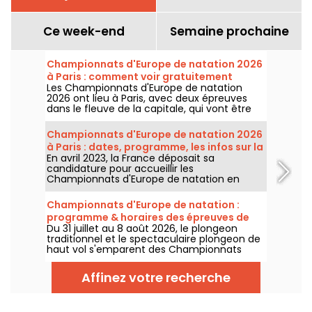
Ce week-end
Semaine prochaine
Championnats d'Europe de natation 2026
à Paris : comment voir gratuitement
Les Championnats d'Europe de natation
certaines épreuves ?
2026 ont lieu à Paris, avec deux épreuves
dans le fleuve de la capitale, qui vont être
plus accessibles au grand public ! Comment
observer les compétitions en eau libre et le
Championnats d'Europe de natation 2026
plongeon de haut vol, au mois d'août
à Paris : dates, programme, les infos sur la
prochain ?
En avril 2023, la France déposait sa
compétition
candidature pour accueillir les
Championnats d'Europe de natation en
2026. Du 31 juillet au 16 août, le Centre
Aquatique Olympique vous attend pour
Championnats d'Europe de natation :
encourager nos nageurs. Voici toutes les
programme & horaires des épreuves de
informations à connaître sur la compétition
Du 31 juillet au 8 août 2026, le plongeon
plongeon et de haut vol
et les épreuves !
traditionnel et le spectaculaire plongeon de
haut vol s'emparent des Championnats
d'Europe de natation. Entre le bassin
olympique de Saint-Denis et le cadre
Affinez votre recherche
naturel de la Seine, les meilleurs plongeurs
du continent vont s'élancer pour des figures
acrobatiques saisissantes.