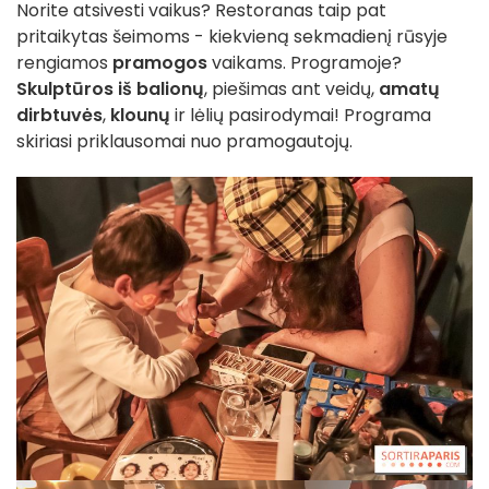
Norite atsivesti vaikus? Restoranas taip pat
pritaikytas šeimoms - kiekvieną sekmadienį rūsyje
rengiamos
pramogos
vaikams. Programoje?
Skulptūros iš balionų
, piešimas ant veidų,
amatų
dirbtuvės
,
klounų
ir lėlių pasirodymai! Programa
skiriasi priklausomai nuo pramogautojų.