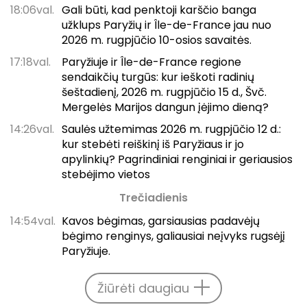
18:06val.
Gali būti, kad penktoji karščio banga
užklups Paryžių ir Île-de-France jau nuo
2026 m. rugpjūčio 10-osios savaitės.
17:18val.
Paryžiuje ir Île-de-France regione
sendaikčių turgūs: kur ieškoti radinių
šeštadienį, 2026 m. rugpjūčio 15 d., Švč.
Mergelės Marijos dangun įėjimo dieną?
14:26val.
Saulės užtemimas 2026 m. rugpjūčio 12 d.:
kur stebėti reiškinį iš Paryžiaus ir jo
apylinkių? Pagrindiniai renginiai ir geriausios
stebėjimo vietos
Trečiadienis
14:54val.
Kavos bėgimas, garsiausias padavėjų
bėgimo renginys, galiausiai neįvyks rugsėjį
Paryžiuje.
Žiūrėti daugiau