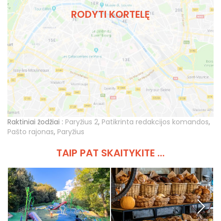
RODYTI KORTELĘ
Raktiniai žodžiai :
Paryžius 2
,
Patikrinta redakcijos komandos
,
Pašto rajonas
,
Paryžius
TAIP PAT SKAITYKITE ...