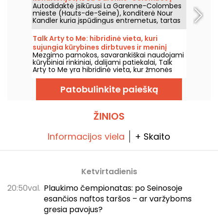
Autodidaktė įsikūrusi La Garenne-Colombes
Paryžių, ir jos dirbtuvės
mieste (Hauts-de-Seine), konditerė Nour
Kandler kuria įspūdingus entremetus, tartas
ir flanėlius – viską visiškai namų gamybos,
užsakyti pagal poreikius. Išbandėme jos
Talk Arty to Me: hibridinė vieta, kuri
naują vaisinę vasaros kolekciją 2026 metų
sujungia kūrybines dirbtuves ir meninį
vasarai ir kviečiame jus ją pažinti.
Mezgimo pamokos, savarankiškai naudojami
restoraną Marė.
kūrybiniai rinkiniai, dalijami patiekalai, Talk
Arty to Me yra hibridinė vieta, kur žmonės
ateina tiek kurti, tiek mėgautis skanėstais,
tarp dailės dirbtuvių ir atsipalaidavusio
Patobulinkite paiešką
sezoniško restorano.
ŽINIOS
Informacijos viela
+ Skaito
Ketvirtadienis
20:50val.
Plaukimo čempionatas: po Seinosoje
esančios naftos taršos – ar varžyboms
gresia pavojus?