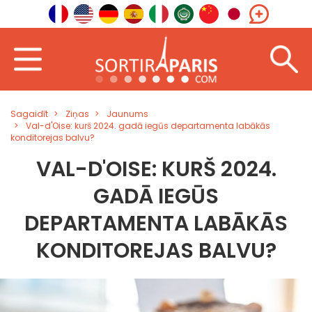
Sagaidīt
Ziņas
Jaunums
Val-d'Oise: kurš 2024. gadā iegūs departamenta labākās
konditorejas balvu?
VAL-D'OISE: KURŠ 2024.
GADĀ IEGŪS
DEPARTAMENTA LABĀKĀS
KONDITOREJAS BALVU?