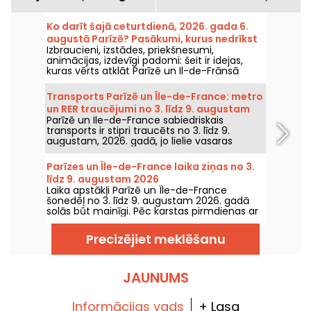
Ko darīt šajā ceturtdienā, 2026. gada 6.
augustā Parīzē? Pasākumi, kurus nedrīkst
Izbraucieni, izstādes, priekšnesumi,
palaist garām
animācijas, izdevīgi padomi: šeit ir idejas,
kuras vērts atklāt Parīzē un Il-de-Frānsā
ceturtdien, 6. augustā 2026.
Transports Parīzē un Île-de-France: metro
un RER traucējumi no 3. līdz 9. augustam
Parīzē un Ile-de-France sabiedriskais
2026
transports ir stipri traucēts no 3. līdz 9.
augustam, 2026. gadā, jo lielie vasaras
remontdarbi smagi ietekmē dažas līnijas,
saskaņā ar RATP un SNCF.
Parīzes un Île-de-France laika ziņas no 3.
līdz 9. augustam 2026
Laika apstākļi Parīzē un Île-de-France
šonedēļ no 3. līdz 9. augustam 2026. gadā
solās būt mainīgi. Pēc karstas pirmdienas ar
risku pērkona negaisu temperatūra
pakāpeniski pazemināsies, pirms nedēļas
Precizējiet meklēšanu
nogalē atgriezīsies siltāks un saulaināks laiks.
JAUNUMS
Informācijas vads
+ Lasa