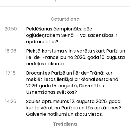
Ceturtdiena
20:50
Peldēšanas čempionāts: pēc
ogļūdeņražiem Seinā — vai sacensības ir
apdraudētas?
18:06
Piektā karstuma vilnis varētu skart Parīzi un
Île-de-France jau no 2026. gada 10. augusta
nedēļas sākumā.
17:18
Brocantes Parīzē un Īlē-de-Frānā: kur
meklēt lietas lietišķai pirkšanai sestdienā
2026. gada 15. augustā, Dievmātes
Uzņemšanas svētkos?
14:26
Saules aptumsums 12. augusta 2026. gada:
kur to vērot no Parīzes un tās apkārtnes?
Galvenie notikumi un skatu vietas.
Trešdiena