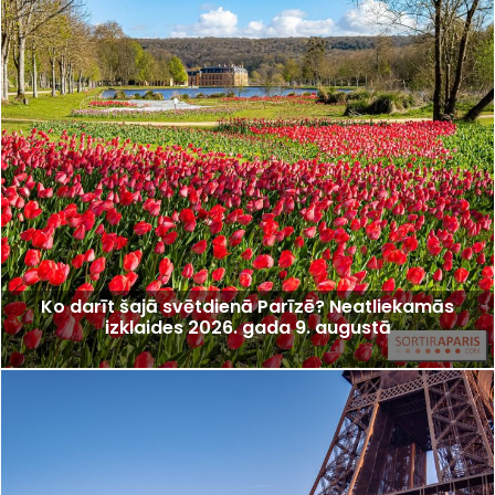
Ko darīt šajā svētdienā Parīzē? Neatliekamās
izklaides 2026. gada 9. augustā