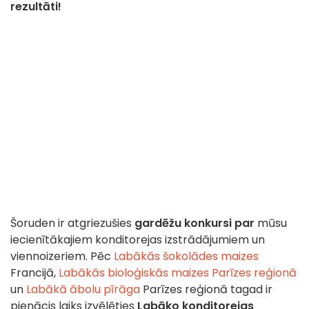
rezultāti!
Šoruden ir atgriezušies
gardēžu konkursi par
mūsu
iecienītākajiem konditorejas izstrādājumiem un
viennoizeriem. Pēc
Labākās šokolādes maizes
Francijā,
Labākās bioloģiskās maizes Parīzes reģionā
un
Labākā ābolu pīrāga
Parīzes reģionā tagad ir
pienācis laiks izvēlēties
Labāko konditorejas