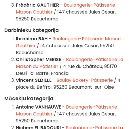
Frédéric GAUTHIER
-
Boulangerie-Pâtisserie
Maison Gauthier
/ 147 chaussée Jules César,
95250 Beauchamp
Darbinieku kategorija
Ibrahima BAH
-
Boulangerie-Pâtisserie Maison
Gauthier
/ 147 chaussée Jules César, 95250
Beauchamp
Christopher MERISE
-
Boulangerie-Pâtisserie La
Maison du Pâtissier
/ 4 rue du Château, 95170
Deuil-la-Barre, Francija
Vincent SEDILLE
-
Boulay Bakery-Pâtisserie
/ 4
place du Beffroi, 95260 Beaumont-sur-Oise
Mācekļu kategorija
Antoine VANHAUWE
-
Boulangerie-Pâtisserie
Maison Gauthier
/ 147 chaussée Jules César,
95250 Beauchamp
Hichem EL BADOURI
-
Boulangerie-Pâtisserie La