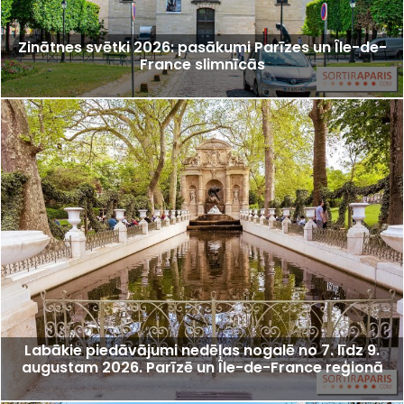
Zinātnes svētki 2026: pasākumi Parīzes un Île-de-
France slimnīcās
Labākie piedāvājumi nedēļas nogalē no 7. līdz 9.
augustam 2026. Parīzē un Île-de-France reģionā