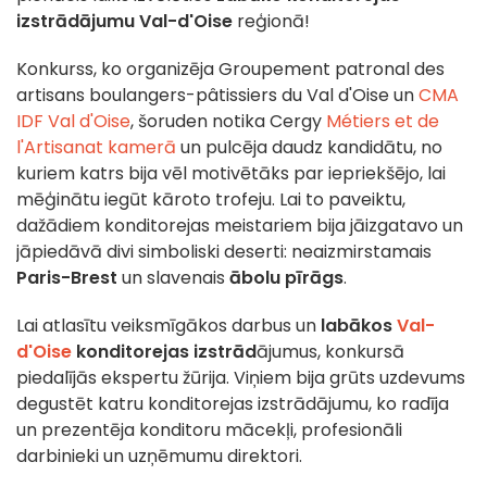
izstrādājumu Val-d'Oise
reģionā!
Konkurss, ko organizēja Groupement patronal des
artisans boulangers-pâtissiers du Val d'Oise un
CMA
IDF Val d'Oise
, šoruden notika Cergy
Métiers et de
l'Artisanat kamerā
un pulcēja daudz kandidātu, no
kuriem katrs bija vēl motivētāks par iepriekšējo, lai
mēģinātu iegūt kāroto trofeju. Lai to paveiktu,
dažādiem konditorejas meistariem bija jāizgatavo un
jāpiedāvā divi simboliski deserti: neaizmirstamais
Paris-Brest
un slavenais
ābolu pīrāgs
.
Lai atlasītu veiksmīgākos darbus un
labākos
Val-
d'Oise
konditorejas izstrād
ājumus, konkursā
piedalījās ekspertu žūrija. Viņiem bija grūts uzdevums
degustēt katru konditorejas izstrādājumu, ko radīja
un prezentēja konditoru mācekļi, profesionāli
darbinieki un uzņēmumu direktori.