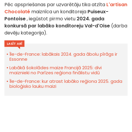
Pēc apspriešanas par uzvarētāju tika atzīta
L'artisan
Chocolaté
maiznīca un konditoreja
Puiseux-
Pontoise
, iegūstot pirmo vietu
2024. gada
konkursā par labāko konditoreju Val-d'Oise
(darba
devēju kategorija).
LASĪT ARĪ
Île-de-France: labākais 2024. gada ābolu pīrāgs ir
Essonne
Labākā šokolādes maize Francijā 2025: divi
maiznieki no Parīzes reģiona finālistu vidū
Île-de-France: kur atrast labāko reģiona 2025. gada
bioloģisko lauku maizi