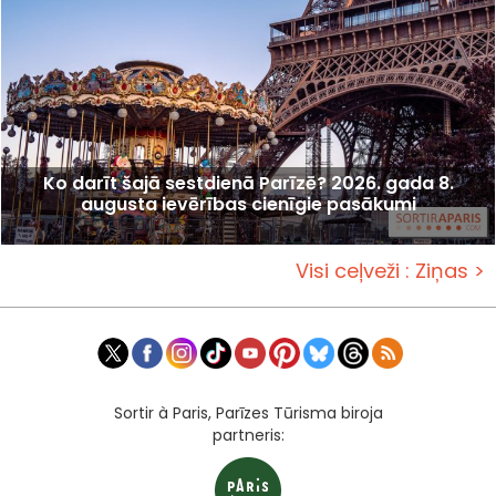
Ko darīt šajā sestdienā Parīzē? 2026. gada 8.
augusta ievērības cienīgie pasākumi
Visi ceļveži : Ziņas >
Sortir à Paris, Parīzes Tūrisma biroja
partneris: