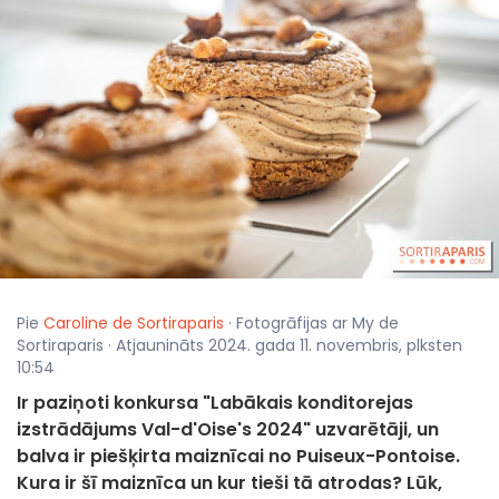
Pie
Caroline de Sortiraparis
· Fotogrāfijas ar My de
Sortiraparis · Atjaunināts 2024. gada 11. novembris, plksten
10:54
Ir paziņoti konkursa "Labākais konditorejas
izstrādājums Val-d'Oise's 2024" uzvarētāji, un
balva ir piešķirta maiznīcai no Puiseux-Pontoise.
Kura ir šī maiznīca un kur tieši tā atrodas? Lūk,