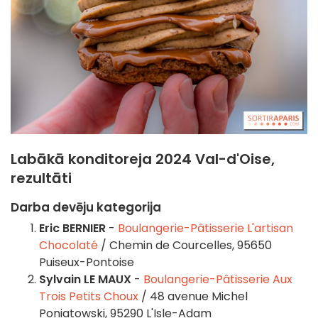
Labākā konditoreja 2024 Val-d'Oise,
rezultāti
Darba devēju kategorija
Eric BERNIER
-
Boulangerie-Pâtisserie L'artisan
Chocolaté
/ Chemin de Courcelles, 95650
Puiseux-Pontoise
Sylvain LE MAUX
-
Boulangerie-Pâtisserie Aux
Trois Petits Choux
/ 48 avenue Michel
Poniatowski, 95290 L'Isle-Adam