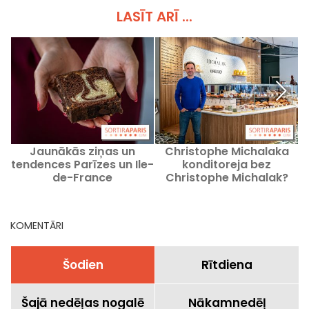
LASĪT ARĪ ...
Jaunākās ziņas un
Christophe Michalaka
K
tendences Parīzes un Ile-
konditoreja bez
de-France
Christophe Michalak?
gastronomijas jomā,
pēdējo 30 dienu
gastronomijas jaunumi
KOMENTĀRI
Šodien
Rītdiena
Šajā nedēļas nogalē
Nākamnedēļ