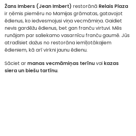
Žans Imbers (Jean Imbert)
restorānā
Relais Plaza
ir ņēmis piemēru no Mamijas grāmatas, gatavojot
ēdienus, ko iedvesmojusi viņa vecmāmiņa. Gaidiet
nevis gardēžu ēdienus, bet gan franču virtuvi. Mēs
runājam par saliekamo vasarnīcu franču gaumē. Jūs
atradīsiet dažus no restorāna iemīļotākajiem
ēdieniem, kā arī virkni jaunu ēdienu.
Sāciet ar
manas vecmāmiņas terīnu
vai
kazas
siera un biešu tartīnu
.