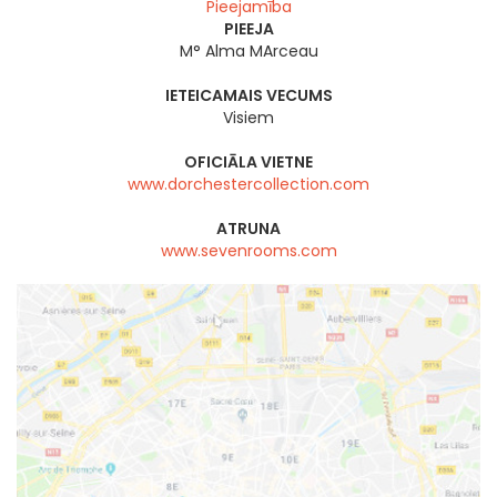
Pieejamība
PIEEJA
M° Alma MArceau
IETEICAMAIS VECUMS
Visiem
OFICIĀLA VIETNE
www.dorchestercollection.com
ATRUNA
www.sevenrooms.com