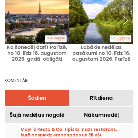
Ko šonedēļ darīt Parīzē,
Labākie nedēļas
no 10. līdz 16. augustam
pasākumi no 10. līdz 16.
2026. gadā: obligāti
augustam 2026. Parīzē
apmeklējami pasākumi
un Île-de-France reģionā
KOMENTĀRI
Šodien
Rītdiena
Šajā nedēļas nogalē
Nākamnedēļ
Mayli's Resto & Co: tipisks mazs restorāns,
kurā pasniedz empanadas un čīliešu