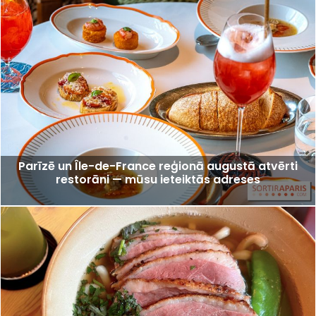
Parīzē un Île-de-France reģionā augustā atvērti
restorāni — mūsu ieteiktās adreses