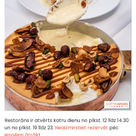
Restorāns ir atvērts katru dienu no plkst. 12 līdz 14.30
un no plkst. 19 līdz 23.
Neaizmirstiet rezervēt
pēc
iespējas ātrāk
!