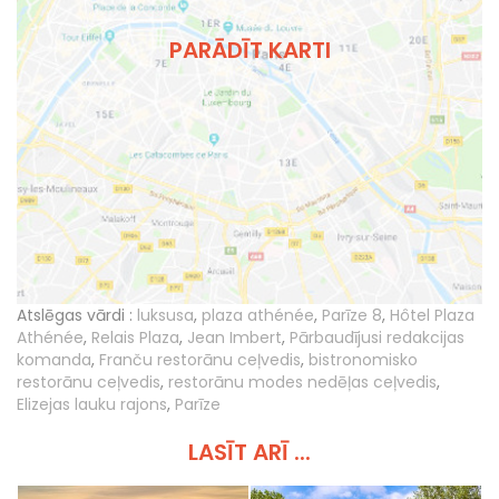
PARĀDĪT KARTI
Atslēgas vārdi :
luksusa
,
plaza athénée
,
Parīze 8
,
Hôtel Plaza
Athénée
,
Relais Plaza
,
Jean Imbert
,
Pārbaudījusi redakcijas
komanda
,
Franču restorānu ceļvedis
,
bistronomisko
restorānu ceļvedis
,
restorānu modes nedēļas ceļvedis
,
Elizejas lauku rajons
,
Parīze
LASĪT ARĪ ...