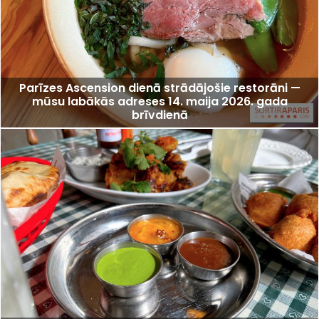
Parīzes Ascension dienā strādājošie restorāni —
mūsu labākās adreses 14. maija 2026. gada
brīvdienā