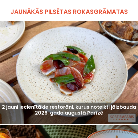
JAUNĀKĀS PILSĒTAS ROKASGRĀMATAS
2 jauni iecienītākie restorāni, kurus noteikti jāizbauda
2026. gada augustā Parīzē