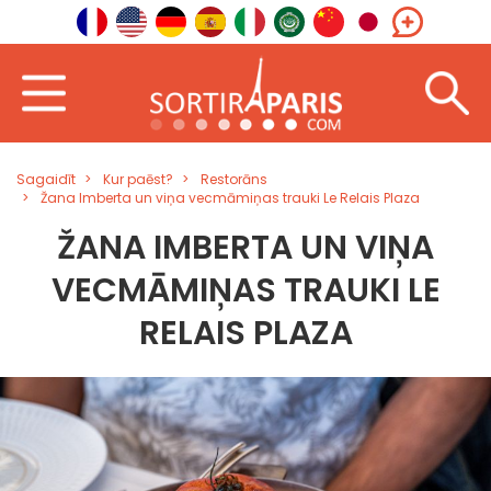
Sagaidīt
Kur paēst?
Restorāns
Žana Imberta un viņa vecmāmiņas trauki Le Relais Plaza
ŽANA IMBERTA UN VIŅA
VECMĀMIŅAS TRAUKI LE
RELAIS PLAZA