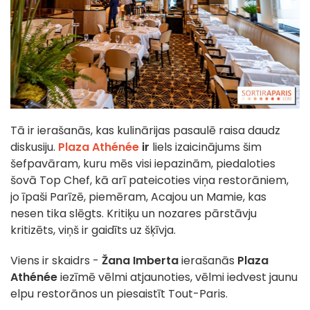
Tā ir ierašanās, kas kulinārijas pasaulē raisa daudz
diskusiju.
Plaza Athénée
ir
liels izaicinājums šim
šefpavāram, kuru mēs visi iepazinām, piedaloties
šovā Top Chef, kā arī pateicoties viņa restorāniem,
jo īpaši Parīzē, piemēram, Acajou un Mamie, kas
nesen tika slēgts. Kritiķu un nozares pārstāvju
kritizēts, viņš ir gaidīts uz šķīvja.
Viens ir skaidrs -
Žana Imberta
ierašanās
Plaza
Athénée
iezīmē vēlmi atjaunoties, vēlmi iedvest jaunu
elpu restorānos un piesaistīt Tout-Paris.