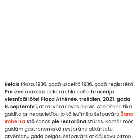
Relais
Plaza, 1936. gadā uzceltā 1936. gadā reģistrētā
Parīzes
mākslas dekora stilā celtā
braserija
viesnīcā
Hôtel Plaza Athénée
,
trešdien, 2021. gada
8. septembrī
, atkal vēra savas durvis. Atklāšana tika
gaidīta ar nepacietību, jo tā iezīmēja šefpavāra
Žana
Imberta
stā
šanos
pie restorāna
stūres. Kamēr mēs
gaidām gastronomiskā restorāna atkārtotu
atvēršanu gada beigās, šefpavārs atklāj savu pirmo