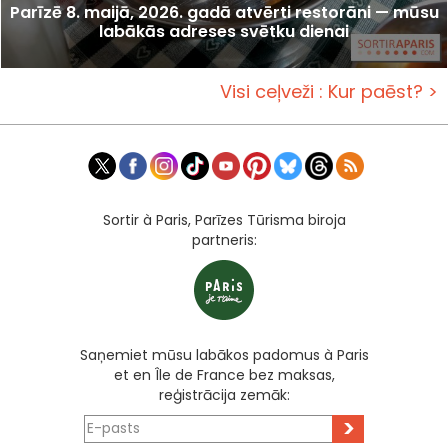
Parīzē 8. maijā, 2026. gadā atvērti restorāni — mūsu
labākās adreses svētku dienai
Visi ceļveži : Kur paēst? >
Sortir à Paris, Parīzes Tūrisma biroja
partneris:
Saņemiet mūsu labākos padomus à Paris
et en Île de France bez maksas,
reģistrācija zemāk:
>