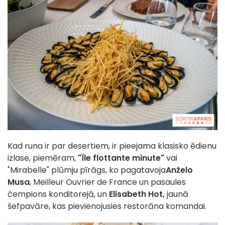
Kad runa ir par desertiem, ir pieejama klasisko ēdienu
izlase, piemēram,
"Ïle flottante minute"
vai
"Mirabelle" plūmju pīrāgs, ko pagatavoja
Anželo
Musa
, Meilleur Ouvrier de France un pasaules
čempions konditorejā, un
Elisabeth Hot,
jaunā
šefpavāre, kas pievienojusies restorāna komandai.