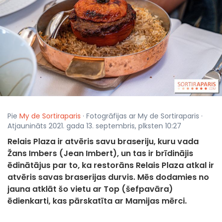
Pie
My de Sortiraparis
· Fotogrāfijas ar My de Sortiraparis ·
Atjaunināts 2021. gada 13. septembris, plksten 10:27
Relais Plaza ir atvēris savu braseriju, kuru vada
Žans Imbers (Jean Imbert), un tas ir brīdinājis
ēdinātājus par to, ka restorāns Relais Plaza atkal ir
atvēris savas braserijas durvis. Mēs dodamies no
jauna atklāt šo vietu ar Top (šefpavāra)
ēdienkarti, kas pārskatīta ar Mamijas mērci.