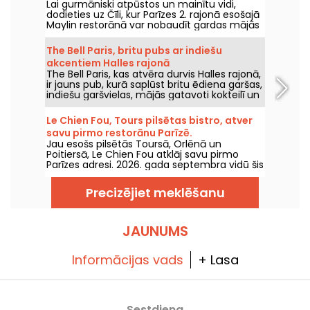
Lai gurmāniski atpūstos un mainītu vidi,
ēdienus.
dodieties uz Čīli, kur Parīzes 2. rajonā esošajā
Maylin restorānā var nobaudīt gardas mājās
gatavotas empanadas un Latīņamerikas
ēdienus.
The Bell Paris, britu pubs ar indiešu
akcentiem Halles rajonā
The Bell Paris, kas atvēra durvis Halles rajonā,
ir jauns pub, kurā saplūst britu ēdiena garšas,
indiešu garšvielas, mājās gatavoti kokteilī un
amatnieku alus, visu veido Džims Hāmiltons.
Le Chien Fou, Tours pilsētas bistro, atver
savu pirmo restorānu Parīzē.
Jau esošs pilsētās Toursā, Orlēnā un
Poitiersā, Le Chien Fou atklāj savu pirmo
Parīzes adresi. 2026. gada septembra vidū šis
bistro, kas ir slavens ar mājās gatavoto
virtuvi, dalāmajiem ēdieniem un vīnu
Precizējiet meklēšanu
pagrabu, atvērs durvis Feydeau ielā Parīzes 2.
rajonā.
JAUNUMS
Informācijas vads
+ Lasa
Sestdiena