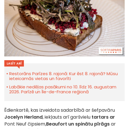
LASĪT ARĪ
Restorāns Parīzes 8. rajonā: Kur ēst 8. rajonā? Mūsu
ieteicamās vietas un favorīti
Labākie nedēļas pasākumi no 10. līdz 16. augustam
2026. Parīzē un Île-de-France reģionā
Ēdienkartē, kas izveidota
sadarbībā ar šefpavāru
Jocelyn Herland
, iekļauts arī garšvielu
tartars ar
Pont Neuf čipsiem,
Beaufort un spinātu pīrāgs
ar