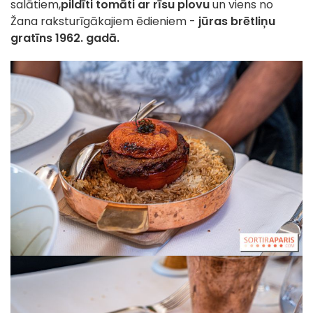
salātiem,
pildīti tomāti ar rīsu plovu
un viens no
Žana raksturīgākajiem ēdieniem -
jūras brētliņu
gratīns 1962. gadā.