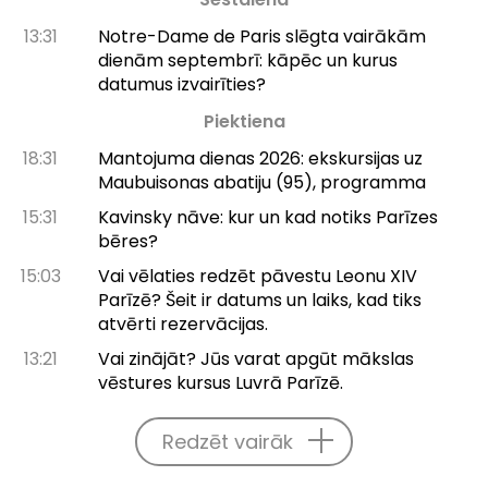
13:31
Notre-Dame de Paris slēgta vairākām
dienām septembrī: kāpēc un kurus
datumus izvairīties?
Piektiena
18:31
Mantojuma dienas 2026: ekskursijas uz
Maubuisonas abatiju (95), programma
15:31
Kavinsky nāve: kur un kad notiks Parīzes
bēres?
15:03
Vai vēlaties redzēt pāvestu Leonu XIV
Parīzē? Šeit ir datums un laiks, kad tiks
atvērti rezervācijas.
13:21
Vai zinājāt? Jūs varat apgūt mākslas
vēstures kursus Luvrā Parīzē.
Redzēt vairāk