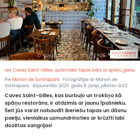
<
>
Les Caves Saint-Gilles, autentisks tapas bārs ar spāņu garšu
Pie
Manon de Sortiraparis
· Fotogrāfijas ar Manon de
Sortiraparis · Atjaunināts 2023. gada 9. jūnijs, plksten 9:42
Caves Saint-Gilles, kas burbuļo un trokšņo kā
spāņu restorāns, ir atdzimis ar jaunu īpašnieku.
Šeit jūs varat nobaudīt iberiešu tapas un dāsnu
paelju, vienlaikus uzmundrinoties ar krūzīti labi
dozētas sangrijas!