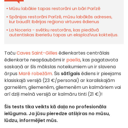
Mūsu labākie tapas restorāni un bāri Parīzē
Spānijas restorāni Parīzē, mūsu labākās adreses,
kur baudīt Ibērijas reģiona virtuves ēdienus
La Noceria - svētku restorāns, kas piedāvā
autentiskas iberiešu tapas un eksplozīvus kokteiļus.
Taču
Caves Saint-Gilles
ēdienkartes centrālais
ēdienkarte neapšaubāmi ir
paella
, kas pagatavota
saskaņā ar šīs mākslas noteikumiem un ir slavena
ārpus
Marē robežām
. Šis
sātīgais
ēdiens ir pieejams
klasiskajā versijā (23 €/personai) ar karaliskajām
garnelēm, gliemenēm, gliemenēm un kalmāriem vai
arī dziļi melnā versijā ar kalmāru tinti (21 €)!
Šis tests tika veikts kā daļa no profesionāla
ielūguma. Ja jūsu pieredze atšķiras no mūsu,
lūdzu, informējiet mūs.