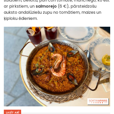
salātiem, bellota, pan con tomate, manchego, ko ēst
ar pirkstiem, un
salmorejo
(6 €), pārsteidzošu
auksto andalūziešu zupu no tomātiem, maizes un
ķiploku ēdieniem.
LASĪT ARĪ