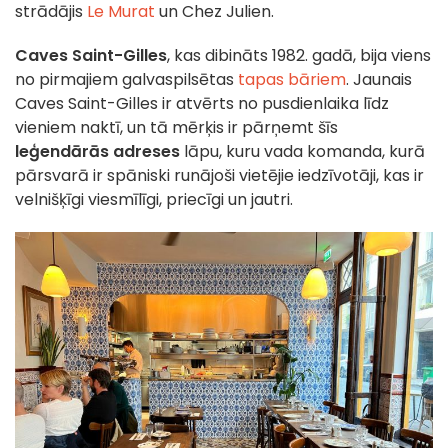
strādājis
Le Murat
un Chez Julien.
Caves Saint-Gilles
, kas dibināts 1982. gadā, bija viens
no pirmajiem galvaspilsētas
tapas bāriem
. Jaunais
Caves Saint-Gilles ir atvērts no pusdienlaika līdz
vieniem naktī, un tā mērķis ir pārņemt šīs
leģendārās adreses
lāpu, kuru vada komanda, kurā
pārsvarā ir spāniski runājoši vietējie iedzīvotāji, kas ir
velnišķīgi viesmīlīgi, priecīgi un jautri.