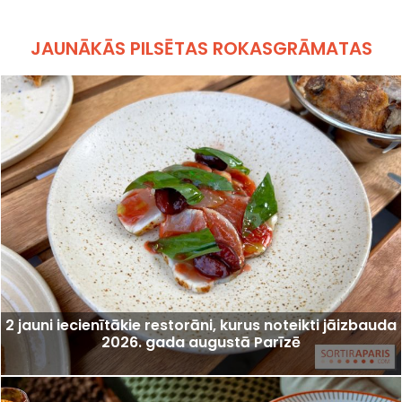
JAUNĀKĀS PILSĒTAS ROKASGRĀMATAS
2 jauni iecienītākie restorāni, kurus noteikti jāizbauda
2026. gada augustā Parīzē