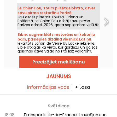
amatnieku alus, visu veido Džims Hāmiltons.
Le Chien Fou, Tours pilsētas bistro, atver
savu pirmo restorānu Parīzē.
Jau esošs pilsētās Toursā, Orlēnā un
Poitiersā, Le Chien Fou atklāj savu pirmo
Parīzes adresi. 2026. gada septembra vidū šis
bistro, kas ir slavens ar mājās gatavoto
virtuvi, dalāmajiem ēdieniem un vīnu
Bibie: augiem klāts restorāns un kokteiļu
pagrabu, atvērs durvis Feydeau ielā Parīzes 2.
bārs, paslēpies dizaina viesnīcā Latīņu
rajonā.
Iekārtots Jardin de Verre by Locke iekšienē,
kvartālā
Bibie atklājas kā vieta, kur gardēžu un gaišas
gaismas dzīve valda no rīta līdz vakaram.
Starp gaismas pilno restorānu un skaistu
zaļu terasi šī adrese piedāvā hibrīdisku
Precizējiet meklēšanu
patvērumu netālu no Lutēcas arēnām.
JAUNUMS
Informācijas vads
+ Lasa
Svētdiena
18:08
Transports Île-de-France: traucējumi un