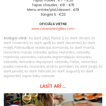
Tapas froides : €7 - €20
Tapas chaudes : €8 - €15
Menu entrée/plat/dessert : €19
Sangria 1L : €23
OFICIĀLA VIETNE
www.cavessaintgilles.com
Atslēgas vārdi :
ko darīt jūlijā
,
Parīze 3
,
ko darīt oktobrī
,
ko
darīt novembrī
,
ko darīt aprīlī
,
ko darīt decembrī
,
ko darīt
maijā
,
Pārbaudījusi redakcijas komanda
,
ko darīt martā
,
restorāna marais ceļvedis
,
spāņu restorānu ceļvedis
,
mierinošs restorānu ceļvedis
,
iegremdējošs restorānu
ceļvedis
,
restorāna depaysant ceļvedis
,
Parīze
,
restorāna
paella ceļvedis
,
restorāns atvērts pirmdien
,
ko darīt jūnijā
,
ko
darīt janvārī
,
ko darīt februārī
,
ko darīt augustā
,
ko darīt
septembrī
,
tapas bāru ceļvedis
LASĪT ARĪ ...