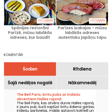
Spānijas restorāni
Parīzes izakajas - mūsu
Parīzē, mūsu labākās
labākās adreses
adreses, kur baudīt
autentisku japāņu tapu
Ibērijas reģiona virtuves
baudīšanai
ēdienus
KOMENTĀRI
Šodien
Rītdiena
Šajā nedēļas nogalē
Nākamnedēļ
The Bell Paris, britu pubs ar indiešu
akcentiem Halles rajonā
The Bell Paris, kas atvēra durvis Halles rajonā,
ir jauns pub, kurā saplūst britu ēdiena garšas,
indiešu garšvielas, mājās gatavoti kokteilī un