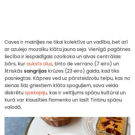
Caves ir mainījies ne tikai kolektīvs un vadība, bet arī
ar azulejo mozaīku klāta jauna seja. Vienīgā pagātnes
liecība ir iespaidīgais ozolkoka un alvas centrālais
bārs, kur
auksts alus
, tinto de verrano (7 eiro) un
litriskās
sangrijas
krūzes (23 eiro) gaida, kad tiks
pasniegtas. Kāpnes ved uz pārsteidzošu telpu, kas no
sienas līdz griestiem klāta spoguļiem, sava veida
diskrētu
spekejsiju,
kas ir veltījums spāņu kultūrai un
kurā var klausīties flamenko un lasīt Tintinu spāņu
valodā.