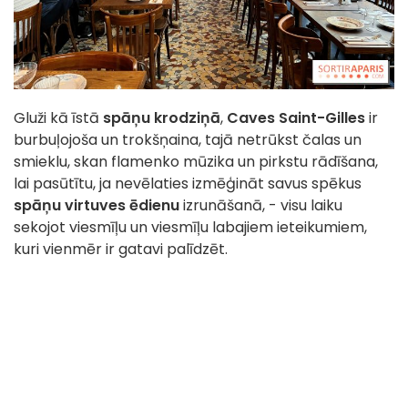
Gluži kā īstā
spāņu krodziņā
,
Caves Saint-Gilles
ir
burbuļojoša un trokšņaina, tajā netrūkst čalas un
smieklu, skan flamenko mūzika un pirkstu rādīšana,
lai pasūtītu, ja nevēlaties izmēģināt savus spēkus
spāņu virtuves ēdienu
izrunāšanā, - visu laiku
sekojot viesmīļu un viesmīļu labajiem ieteikumiem,
kuri vienmēr ir gatavi palīdzēt.