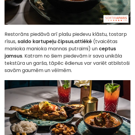
Restorāns piedāvā arī plašu piedevu klāstu, tostarp
rīsus,
saldo kartupeļu čipsus
,
attiéké
(tvaicētas
manioka manioka mannas putraimi) un
ceptus
jamsus
. Katram no šiem piedevām ir sava unikāla
tekstūra un garša, tāpēc ēdienus var variēt atbilstoši
savām gaumēm un vēlmēm.