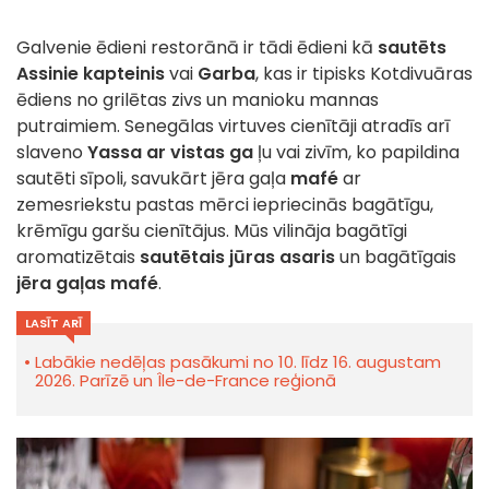
Galvenie ēdieni restorānā ir tādi ēdieni kā
sautēts
Assinie kapteinis
vai
Garba
, kas ir tipisks Kotdivuāras
ēdiens no grilētas zivs un manioku mannas
putraimiem. Senegālas virtuves cienītāji atradīs arī
slaveno
Yassa ar vistas ga
ļu vai zivīm, ko papildina
sautēti sīpoli, savukārt jēra gaļa
mafé
ar
zemesriekstu pastas mērci iepriecinās bagātīgu,
krēmīgu garšu cienītājus. Mūs vilināja bagātīgi
aromatizētais
sautētais jūras asaris
un bagātīgais
jēra gaļas mafé
.
LASĪT ARĪ
Labākie nedēļas pasākumi no 10. līdz 16. augustam
2026. Parīzē un Île-de-France reģionā