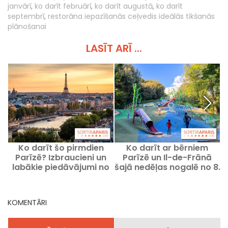
janvārī
,
ko darīt februārī
,
ko darīt augustā
,
ko darīt
septembrī
,
restorāna iepazīšanās ceļvedis ideālās tikšanās
plānošanai
LASĪT ARĪ ...
Ko darīt šo pirmdien
Ko darīt ar bērniem
P
Parīzē? Izbraucieni un
Parīzē un Il-de-Frānā
labākie piedāvājumi no
šajā nedēļas nogalē no 8.
2026. gada 10. augusta
līdz 9. augustam 2026.
gadā?
KOMENTĀRI