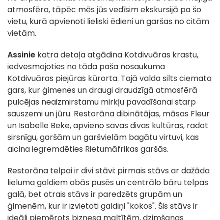
atmosfēra, tāpēc mēs jūs vedīsim ekskursijā pa šo
vietu, kurā apvienoti lieliski ēdieni un garšas no citām
vietām.
Assinie
katra detaļa atgādina Kotdivuāras krastu,
iedvesmojoties no tāda paša nosaukuma
Kotdivuāras piejūras kūrorta. Tajā valda silts ciemata
gars, kur ģimenes un draugi draudzīgā atmosfērā
pulcējas neaizmirstamu mirkļu pavadīšanai starp
sauszemi un jūru. Restorāna dibinātājas, māsas Fleur
un Isabelle Beke, apvieno savas divas kultūras, radot
sirsnīgu, garšām un garšvielām bagātu virtuvi, kas
aicina iegremdēties Rietumāfrikas garšās.
Restorāna telpai ir divi stāvi: pirmais stāvs ar dažāda
lieluma galdiem abās pusēs un centrālo bāru telpas
galā, bet otrais stāvs ir paredzēts grupām un
ģimenēm, kur ir izvietoti galdiņi "kokos". Šis stāvs ir
ideāli piemērots biznesa maltītēm, dzimšanas