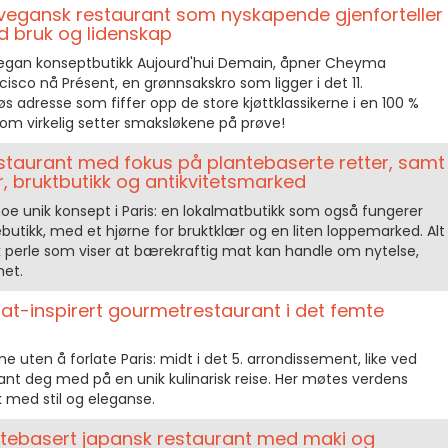
vegansk restaurant som nyskapende gjenforteller
d bruk og lidenskap
vegan konseptbutikk Aujourd'hui Demain, åpner Cheyma
isco nå Présent, en grønnsakskro som ligger i det 11.
s adresse som fiffer opp de store kjøttklassikerne i en 100 %
 som virkelig setter smaksløkene på prøve!
staurant med fokus på plantebaserte retter, samt
r, bruktbutikk og antikvitetsmarked
oe unik konsept i Paris: en lokalmatbutikk som også fungerer
butikk, med et hjørne for bruktklær og en liten loppemarked. Alt
k perle som viser at bærekraftig mat kan handle om nytelse,
het.
at-inspirert gourmetrestaurant i det femte
 uten å forlate Paris: midt i det 5. arrondissement, like ved
tant deg med på en unik kulinarisk reise. Her møtes verdens
 med stil og eleganse.
antebasert japansk restaurant med maki og