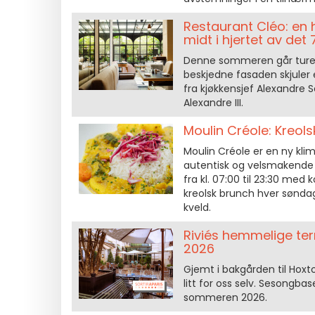
Restaurant Cléo: en
midt i hjertet av det
Denne sommeren går turen 
beskjedne fasaden skjuler
fra kjøkkensjef Alexandre 
Alexandre III.
Moulin Créole: Kreols
Moulin Créole er en ny klima
autentisk og velsmakende 
fra kl. 07:00 til 23:30 med
kreolsk brunch hver søndag
kveld.
Riviés hemmelige te
2026
Gjemt i bakgården til Hoxton
litt for oss selv. Sesongba
sommeren 2026.