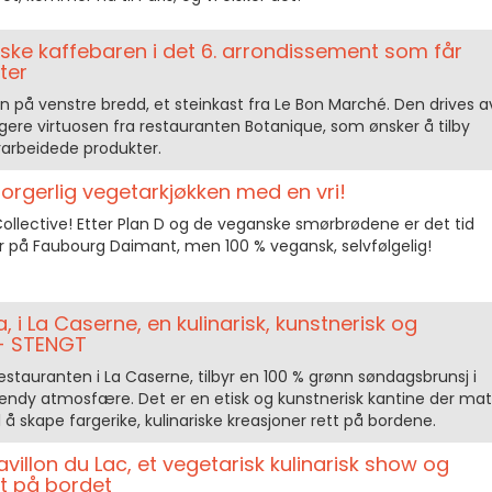
iske kaffebaren i det 6. arrondissement som får
ter
 på venstre bredd, et steinkast fra Le Bon Marché. Den drives a
gere virtuosen fra restauranten Botanique, som ønsker å tilby
orarbeidede produkter.
rgerlig vegetarkjøkken med en vri!
ollective! Etter Plan D og de veganske smørbrødene er det tid
r på Faubourg Daimant, men 100 % vegansk, selvfølgelig!
 i La Caserne, en kulinarisk, kunstnerisk og
 - STENGT
estauranten i La Caserne, tilbyr en 100 % grønn søndagsbrunsj i
rendy atmosfære. Det er en etisk og kunstnerisk kantine der mat
l å skape fargerike, kulinariske kreasjoner rett på bordene.
illon du Lac, et vegetarisk kulinarisk show og
tt på bordet