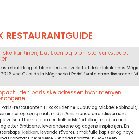
K RESTAURANTGUIDE
iske kantinen, butikken og blomsterverkstedet
der
omsterbutikk og et blomsterkunstverksted deler lokaler hos Mégie
2026 ved Quai de la Mégisserie i Paris' første arrondissement. Vi
mpact : den parisiske adressen hvor menyen
sesongene
 Paris-restauranten til kokk Étienne Dupuy og Mickael Robinault,
isesminner og ærlig mat, midt i Paris niende arrondissement.
levelse utformet som en kulinarisk fortelling, med en unik
seg etter årstidene, leverandørene og dagens inspirasjon. En
terskaps-kjøkken, levende råvarer, smakfulle kapitler og nøye
ng i konstant bevegelse. Oppdag Kapittel 1: Odysseen.