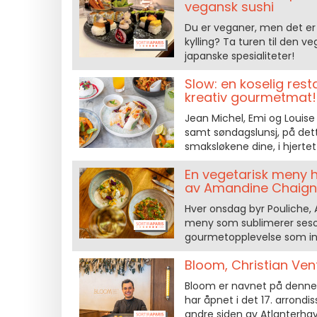
vegansk sushi
Du er veganer, men det er u
kylling? Ta turen til den v
japanske spesialiteter!
Slow: en koselig res
kreativ gourmetmat!
Jean Michel, Emi og Louise 
samt søndagslunsj, på dett
smaksløkene dine, i hjerte
En vegetarisk meny 
av Amandine Chaign
Hver onsdag byr Pouliche,
meny som sublimerer seson
gourmetopplevelse som invi
Bloom, Christian Vent
Bloom er navnet på denne
har åpnet i det 17. arrondi
andre siden av Atlanterhave