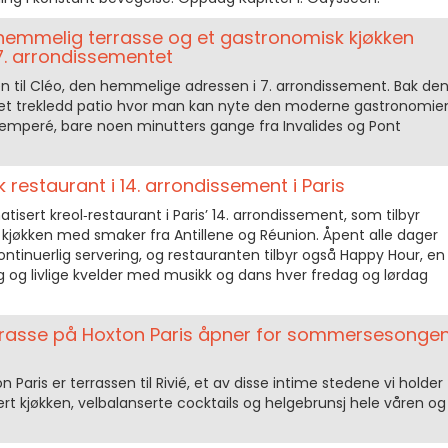
 hemmelig terrasse og et gastronomisk kjøkken
 7. arrondissementet
til Cléo, den hemmelige adressen i 7. arrondissement. Bak de
 et trekledd patio hvor man kan nyte den moderne gastronomie
Semperé, bare noen minutters gange fra Invalides og Pont
k restaurant i 14. arrondissement i Paris
tisert kreol‑restaurant i Paris’ 14. arrondissement, som tilbyr
kjøkken med smaker fra Antillene og Réunion. Åpent alle dager
 kontinuerlig servering, og restauranten tilbyr også Happy Hour, en
 og livlige kvelder med musikk og dans hver fredag og lørdag
rrasse på Hoxton Paris åpner for sommersesonge
 Paris er terrassen til Rivié, et av disse intime stedene vi holder
sert kjøkken, velbalanserte cocktails og helgebrunsj hele våren og