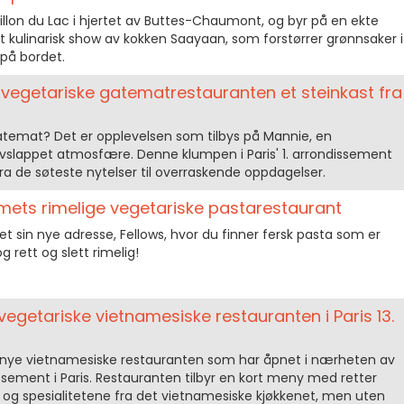
illon du Lac i hjertet av Buttes-Chaumont, og byr på en ekte
kulinarisk show av kokken Saayaan, som forstørrer grønnsaker i
 på bordet.
 vegetariske gatematrestauranten et steinkast fra
gatemat? Det er opplevelsen som tilbys på Mannie, en
slappet atmosfære. Denne klumpen i Paris' 1. arrondissement
ra de søteste nytelser til overraskende oppdagelser.
mets rimelige vegetariske pastarestaurant
sin nye adresse, Fellows, hvor du finner fersk pasta som er
og rett og slett rimelig!
 vegetariske vietnamesiske restauranten i Paris 13.
 nye vietnamesiske restauranten som har åpnet i nærheten av
dissement i Paris. Restauranten tilbyr en kort meny med retter
og spesialitetene fra det vietnamesiske kjøkkenet, men uten