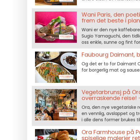
Wani Paris, den poet
frem det beste i plan
Wani er den nye kaffebaren
Sugio Yamaguchi, den tidli
oss enkle, sunne og fint f
Faubourg Daimant, bo
Og det er to for Daimant C
for borgerlig mat og sause
Vegetarbrunsj på Ora,
overraskende reise!
Ora, den nye vegetariske r
en vennlig, avslappet og t
i alle dens former brukes ti
Ora Farmhouse på Pav
spiselige malerier re