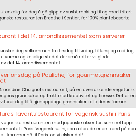
tenkelig for deg å gå glipp av sushi, maki og til og med fritert
eganske restauranten Breathe i Sentier, for 100% plantebaserte
taurant i det 14. arrondissementet som serverer
ønsker deg velkommen fra tirsdag til lørdag, til lunsj og middag,
e varme og koselige stedet der små retter vil glede
t av det 14. arrondissementet.
hver onsdag på Pouliche, for gourmetgrønnsaker
ot
 Amandine Chaignots restaurant, på en overraskende vegetarisk
gens grønnsaker og frukt med kreativitet og finesse. Det er en
terer deg til å gjenoppdage grønnsaker i alle deres former.
uras favorittrestaurant for vegansk sushi i Paris
 veganske restauranten med japanske aksenter, som nettopp
ssementet i Paris. Vegansk sushi, som allerede er en trend på den
t, kommer nå til Paris, og vi elsker det!