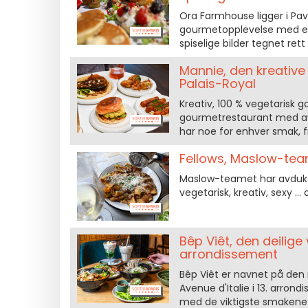
Ora Farmhouse ligger i Pav
gourmetopplevelse med et 
spiselige bilder tegnet rett
Mannie, den kreative
Palais-Royal
Kreativ, 100 % vegetarisk 
gourmetrestaurant med av
har noe for enhver smak, f
Fellows, Maslow-tea
Maslow-teamet har avduket 
vegetarisk, kreativ, sexy ... 
Bêp Viêt, den deilige
arrondissement
Bêp Viêt er navnet på den
Avenue d'Italie i 13. arron
med de viktigste smakene 