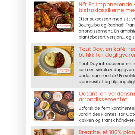
Nå: En imponerende 
bistroklassikerne me
Etter suksessen med sitt 
Bourguiba og Raphaël Franc
arrondissement. En ambisiø
plantebasert versjon... og
Tout Day, en kafé-re
butikk for dagligvare
Tout Day introduserer en n
som en sirkulær dagligvare
under samme tak! En solri
sjenerøsitet og tilgjengelig
Octant: en verdensm
arrondissementet
Utforsk de fem kontinentene
Jardin des Plantes, tar Oc
kjøkken og fransk håndverk
Breathe, et 100% pl