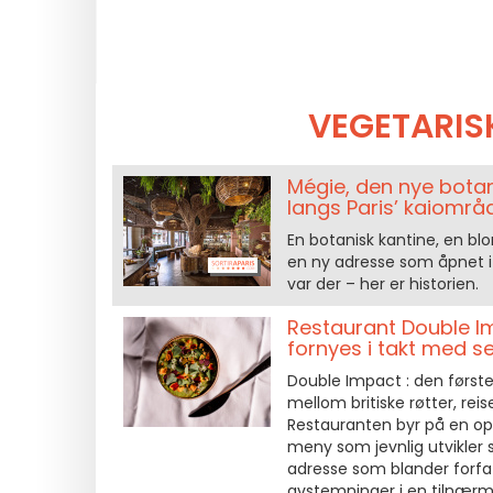
VEGETARIS
Mégie, den nye botan
langs Paris’ kaiområ
En botanisk kantine, en bl
en ny adresse som åpnet i 
var der – her er historien.
Restaurant Double I
fornyes i takt med 
Double Impact : den første
mellom britiske røtter, re
Restauranten byr på en opp
meny som jevnlig utvikler 
adresse som blander forfat
avstemninger i en tilnærmi