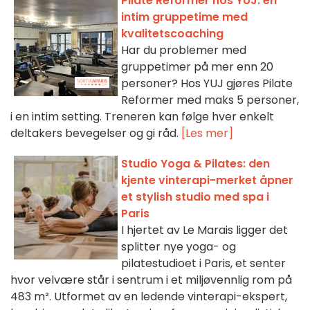
Pilate Reformer hos YUJ: en
intim gruppetime med
kvalitetscoaching
Har du problemer med
gruppetimer på mer enn 20
personer? Hos YUJ gjøres Pilate
Reformer med maks 5 personer,
i en intim setting. Treneren kan følge hver enkelt
deltakers bevegelser og gi råd.
[Les mer]
Studio Yoga & Pilates: den
kjente vinterapi-merket åpner
et stylish studio med spa i
Paris
I hjertet av Le Marais ligger det
splitter nye yoga- og
pilatestudioet i Paris, et senter
hvor velvære står i sentrum i et miljøvennlig rom på
483 m². Utformet av en ledende vin­terapi-ekspert,