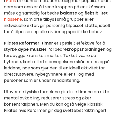
I
Paris
blir denne metoden stadig mer populær blant
dem som ønsker å trene kroppen på en skånsom
måte og samtidig forbedre
balanse
og
fleksibilitet
.
Klassene
, som ofte tilbys i små grupper eller
individuelle økter, gir personlig tilpasset støtte, ideelt
for å tilpasse seg alle nivåer og spesifikke behov.
Pilates Reformer-timer
er spesielt effektive for å
styrke
dype muskler
, forbedre
kroppsholdningen
og
forebygge kroniske smerter. Takket være de
flytende, kontrollerte bevegelsene skåner den også
leddene, noe som gjør den til en ideell aktivitet for
idrettsutøvere, nybegynnere eller til og med
personer som er under rehabilitering.
Utover de fysiske fordelene gir disse timene en ekte
mental avkobling, reduserer stress og øker
konsentrasjonen. Men du kan også velge klassisk
Pilates hvis Reformer gir deg svettebetraktninger!