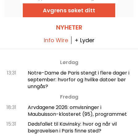
Oppdag hva som venter oss i år.
Avgrens søket ditt
NYHETER
Info Wire
+ Lyder
Lørdag
13:31
Notre-Dame de Paris stengt i flere dager i
september: hvorfor og hvilke datoer bør
unngås?
Fredag
18:31
Arvdagene 2026: omvisninger i
Maubuisson-klosteret (95), programmet
15:31
Dødsfallet til Kavinsky: hvor og når vil
begravelsen i Paris finne sted?