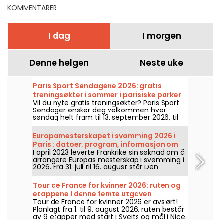
KOMMENTARER
I dag
I morgen
Denne helgen
Neste uke
Paris Sport Søndagene 2026: gratis
treningsøkter i sommer i parisiske parker
Vil du nyte gratis treningsøkter? Paris Sport
Søndager ønsker deg velkommen hver
søndag helt fram til 13. september 2026, til
gratis trening uten påmelding!
Europamesterskapet i svømming 2026 i
Paris : datoer, program, informasjon om
I april 2023 leverte Frankrike sin søknad om å
konkurransen
arrangere Europas mesterskap i svømming i
2026. Fra 31. juli til 16. august står Den
Olympiske Svømmehallen klar til å heie på
svømmerne våre. Her er alt du trenger å vite
Tour de France for kvinner 2026: ruten og
om konkurransen og øvelsene!
etappene i denne femte utgaven
Tour de France for kvinner 2026 er avslørt!
Planlagt fra 1. til 9. august 2026, ruten består
av 9 etapper med start i Sveits og mål i Nice.