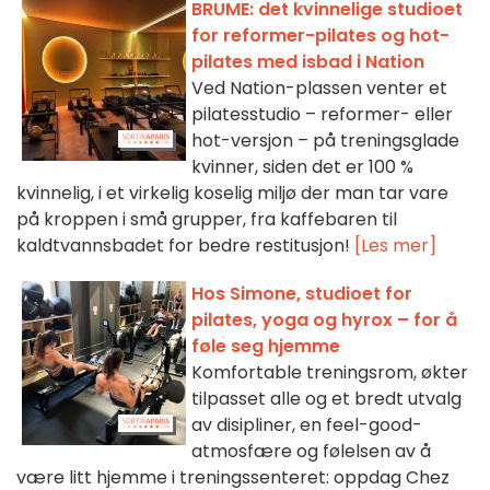
BRUME: det kvinnelige studioet
for reformer-pilates og hot-
pilates med isbad i Nation
Ved Nation-plassen venter et
pilatesstudio – reformer- eller
hot-versjon – på treningsglade
kvinner, siden det er 100 %
kvinnelig, i et virkelig koselig miljø der man tar vare
på kroppen i små grupper, fra kaffebaren til
kaldtvannsbadet for bedre restitusjon!
[Les mer]
Hos Simone, studioet for
pilates, yoga og hyrox – for å
føle seg hjemme
Komfortable treningsrom, økter
tilpasset alle og et bredt utvalg
av disipliner, en feel-good-
atmosfære og følelsen av å
være litt hjemme i treningssenteret: oppdag Chez