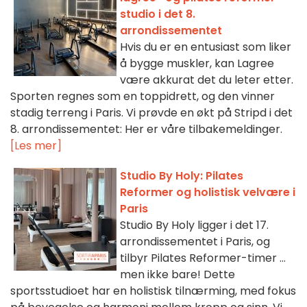
studio i det 8.
arrondissementet
Hvis du er en entusiast som liker
å bygge muskler, kan Lagree
være akkurat det du leter etter.
Sporten regnes som en toppidrett, og den vinner
stadig terreng i Paris. Vi prøvde en økt på Stripd i det
8. arrondissementet: Her er våre tilbakemeldinger.
[Les mer]
Studio By Holy: Pilates
Reformer og holistisk velvære i
Paris
Studio By Holy ligger i det 17.
arrondissementet i Paris, og
tilbyr Pilates Reformer-timer ...
men ikke bare! Dette
sportsstudioet har en holistisk tilnærming, med fokus