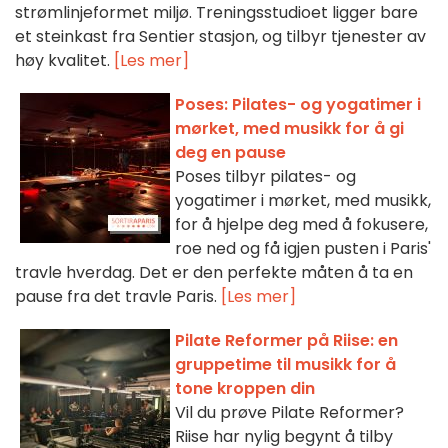
strømlinjeformet miljø. Treningsstudioet ligger bare
et steinkast fra Sentier stasjon, og tilbyr tjenester av
høy kvalitet.
[Les mer]
Poses: Pilates- og yogatimer i
mørket, med musikk for å gi
deg en pause
Poses tilbyr pilates- og
yogatimer i mørket, med musikk,
for å hjelpe deg med å fokusere,
roe ned og få igjen pusten i Paris'
travle hverdag. Det er den perfekte måten å ta en
pause fra det travle Paris.
[Les mer]
Pilate Reformer på Riise: en
gruppetime til musikk for å
tone kroppen din
Vil du prøve Pilate Reformer?
Riise har nylig begynt å tilby