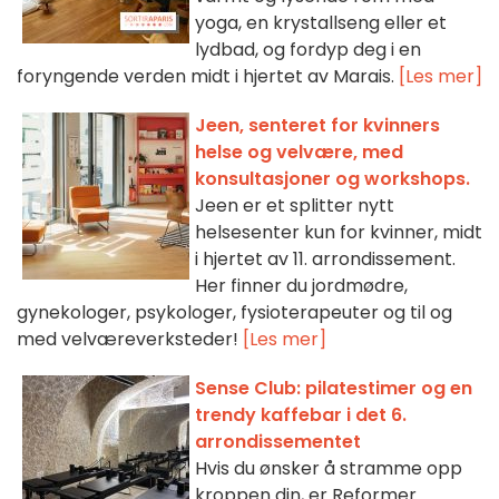
yoga, en krystallseng eller et
lydbad, og fordyp deg i en
foryngende verden midt i hjertet av Marais.
[Les mer]
Jeen, senteret for kvinners
helse og velvære, med
konsultasjoner og workshops.
Jeen er et splitter nytt
helsesenter kun for kvinner, midt
i hjertet av 11. arrondissement.
Her finner du jordmødre,
gynekologer, psykologer, fysioterapeuter og til og
med velværeverksteder!
[Les mer]
Sense Club: pilatestimer og en
trendy kaffebar i det 6.
arrondissementet
Hvis du ønsker å stramme opp
kroppen din, er Reformer