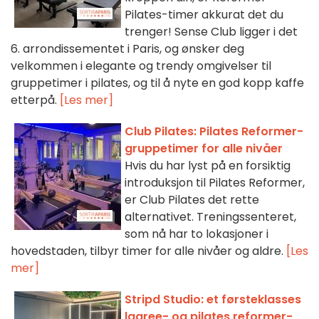
Pilates-timer akkurat det du
trenger! Sense Club ligger i det
6. arrondissementet i Paris, og ønsker deg
velkommen i elegante og trendy omgivelser til
gruppetimer i pilates, og til å nyte en god kopp kaffe
etterpå.
[Les mer]
Club Pilates: Pilates Reformer-
gruppetimer for alle nivåer
Hvis du har lyst på en forsiktig
introduksjon til Pilates Reformer,
er Club Pilates det rette
alternativet. Treningssenteret,
som nå har to lokasjoner i
hovedstaden, tilbyr timer for alle nivåer og aldre.
[Les
mer]
Stripd Studio: et førsteklasses
lagree- og pilates reformer-