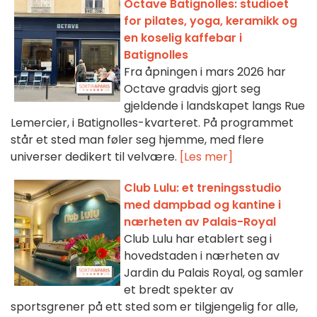
Octave Batignolles: studioet
for pilates, yoga, keramikk og
en koselig kaffebar i
Batignolles
Fra åpningen i mars 2026 har
Octave gradvis gjort seg
gjeldende i landskapet langs Rue
Lemercier, i Batignolles-kvarteret. På programmet
står et sted man føler seg hjemme, med flere
universer dedikert til velvære.
[Les mer]
Club Lulu: et treningsstudio
med dampbad og kantine i
nærheten av Palais-Royal
Club Lulu har etablert seg i
hovedstaden i nærheten av
Jardin du Palais Royal, og samler
et bredt spekter av
sportsgrener på ett sted som er tilgjengelig for alle,