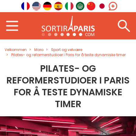
Velkommen
Moro
Sport og velvære
Pilates- og reformerstudioer i Paris for å teste dynamiske timer
PILATES- OG
REFORMERSTUDIOER I PARIS
FOR Å TESTE DYNAMISKE
TIMER