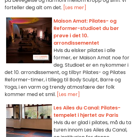
på bevegelse og harmoni mellom kropp og sinn. Vi
forteller deg alt om det.
[Les mer]
Maison Amat: Pilates- og
Reformer-studioet du bør
prøve i det 10.
arrondissementet
Hvis du elsker pilates i alle
former, er Maison Amat noe for
deg. Studioet er en nykommer i
det 10. arrondissement, og tilbyr Pilates- og Pilates
Reformer-timer, i tillegg til Body Sculpt, Barre og
Yoga, i en varm og trendy atmosfære der folk
kommer med et smil.
[Les mer]
Les Ailes du Canal: Pilates-
tempelet i hjertet av Paris
Hvis du er glad i pilates, må du ta
turen innom Les Ailes du Canal,