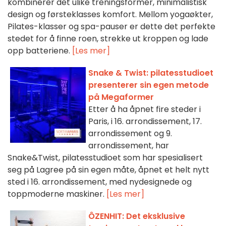
kombinerer det ulike treningsformer, minimalistisk
design og førsteklasses komfort. Mellom yogaøkter,
Pilates-klasser og spa-pauser er dette det perfekte
stedet for å finne roen, strekke ut kroppen og lade
opp batteriene.
[Les mer]
Snake & Twist: pilatesstudioet
presenterer sin egen metode
på Megaformer
Etter å ha åpnet fire steder i
Paris, i 16. arrondissement, 17.
arrondissement og 9.
arrondissement, har
Snake&Twist, pilatesstudioet som har spesialisert
seg på Lagree på sin egen måte, åpnet et helt nytt
sted i 16. arrondissement, med nydesignede og
toppmoderne maskiner.
[Les mer]
ÔZENHIT: Det eksklusive