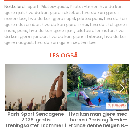
Nøkkelord :
sport
,
Pilates-guide
,
Pilates-timer
,
hva du kan
gjøre i juli
,
hva du kan gjøre i oktober
,
hva du kan gjøre i
november
,
hva du kan gjøre i april
,
pilates paris
,
hva du kan
gjøre i desember
,
hva du kan gjøre i mai
,
hva du skal gjøre i
mars
,
paris
,
hva du kan gjøre i juni
,
pilatesreformator
,
hva
du kan gjøre i januar
,
hva du kan gjøre i februar
,
hva du kan
gjøre i august
,
hva du kan gjøre i september
LES OGSÅ ...
Paris Sport Søndagene
Hva kan man gjøre med
2026: gratis
barna i Paris og Île-de-
treningsøkter i sommer i
France denne helgen 8.–
parisiske parker
9. august 2026?