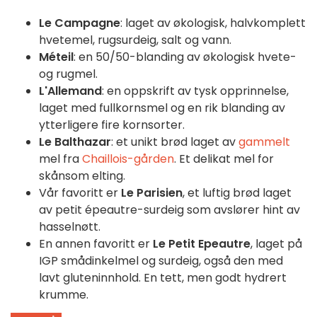
Le Campagne
: laget av økologisk, halvkomplett
hvetemel, rugsurdeig, salt og vann.
Méteil
: en 50/50-blanding av økologisk hvete-
og rugmel.
L'Allemand
: en oppskrift av tysk opprinnelse,
laget med fullkornsmel og en rik blanding av
ytterligere fire kornsorter.
Le Balthazar
: et unikt brød laget av
gammelt
mel fra
Chaillois-gården
. Et delikat mel for
skånsom elting.
Vår favoritt er
Le Parisien
, et luftig brød laget
av petit épeautre-surdeig som avslører hint av
hasselnøtt.
En annen favoritt er
Le Petit Epeautre
, laget på
IGP smådinkelmel og surdeig, også den med
lavt gluteninnhold. En tett, men godt hydrert
krumme.