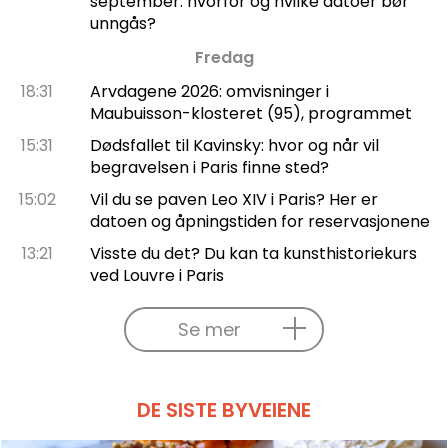
september: hvorfor og hvilke datoer bør
unngås?
Fredag
18:31
Arvdagene 2026: omvisninger i
Maubuisson-klosteret (95), programmet
15:31
Dødsfallet til Kavinsky: hvor og når vil
begravelsen i Paris finne sted?
15:02
Vil du se paven Leo XIV i Paris? Her er
datoen og åpningstiden for reservasjonene
13:21
Visste du det? Du kan ta kunsthistoriekurs
ved Louvre i Paris
Se mer
DE SISTE BYVEIENE