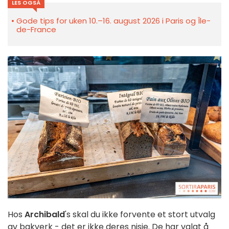
LES OGSÅ
Gode tips for uken 10.–16. august 2026 i Paris og Île-
de-France
Hos
Archibald
's skal du ikke forvente et stort utvalg
av bakverk - det er ikke deres nisje. De har valgt å