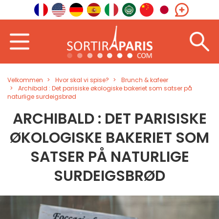
Velkommen
Hvor skal vi spise?
Brunch & kafeer
Archibald : Det parisiske økologiske bakeriet som satser på
naturlige surdeigsbrød
ARCHIBALD : DET PARISISKE
ØKOLOGISKE BAKERIET SOM
SATSER PÅ NATURLIGE
SURDEIGSBRØD