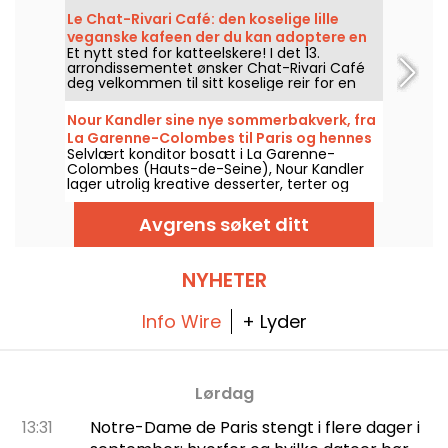
bakverkene verdt et besøk, som pistasj- og
Le Chat-Rivari Café: den koselige lille
appelsinblomstterte eller yuzu- og svart
veganske kafeen der du kan adoptere en
sesamterte.
Et nytt sted for katteelskere! I det 13.
katt i det 13. arrondissementet
arrondissementet ønsker Chat-Rivari Café
deg velkommen til sitt koselige reir for en
plantebasert gourmetmatbit, omgitt av
søte katter som du kan adoptere hvis du
Nour Kandler sine nye sommerbakverk, fra
forelsker deg i dem.
La Garenne-Colombes til Paris og hennes
Selvlært konditor bosatt i La Garenne-
verksteder
Colombes (Hauts-de-Seine), Nour Kandler
lager utrolig kreative desserter, terter og
flans, helt hjemmelaget, til skreddersydd
bestilling. Vi har testet hennes nye
Avgrens søket ditt
sommerkolleksjon med frukt for sommeren
2026, og vi tar deg med på
oppdagelsesreisen.
NYHETER
Info Wire
+ Lyder
Lørdag
13:31
Notre-Dame de Paris stengt i flere dager i