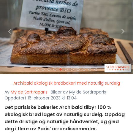
<
>
Archibald økologisk brødbakeri med naturlig surdeig
Av
My de Sortiraparis
· Bilder av My de Sortiraparis ·
Oppdatert 16. oktober 2023 kl. 13:04
Det parisiske bakeriet Archibald tilbyr 100 %
økologisk brød laget av naturlig surdeig. Oppdag
dette dristige og naturlige håndverket, og gled
deg i flere av Paris' arrondissementer.