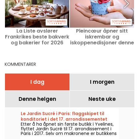
La Liste avslører
Pleincœur åpner sitt
Frankrikes beste bakverk
iskrembar og
g
og bakerier for 2026
iskoppenedisjoner denne
sommeren 2026
KOMMENTARER
I dag
I morgen
Denne helgen
Neste uke
Le Jardin Sucré i Paris: flaggskipet til
konditoriet i det 17. arrondissementet
Etter å ha åpnet sin første butikk i Yvelines,
flyttet Jardin Sucré til 17. arrondissement i
Paris i 2017. Selv om makronene er butikkens
ubestridte stjerner, er også de andre