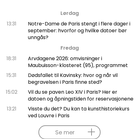
Lørdag
13:31
Notre-Dame de Paris stengt i flere dager i
september: hvorfor og hvilke datoer bør
unngås?
Fredag
18:31
Arvdagene 2026: omvisninger i
Maubuisson-klosteret (95), programmet
15:31
Dødsfallet til Kavinsky: hvor og når vil
begravelsen i Paris finne sted?
15:02
Vil du se paven Leo XIV i Paris? Her er
datoen og åpningstiden for reservasjonene
13:21
Visste du det? Du kan ta kunsthistoriekurs
ved Louvre i Paris
Se mer