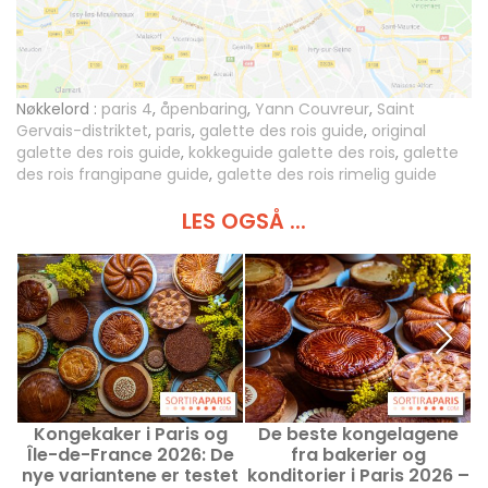
Nøkkelord :
paris 4
,
åpenbaring
,
Yann Couvreur
,
Saint
Gervais-distriktet
,
paris
,
galette des rois guide
,
original
galette des rois guide
,
kokkeguide galette des rois
,
galette
des rois frangipane guide
,
galette des rois rimelig guide
LES OGSÅ ...
Kongekaker i Paris og
De beste kongelagene
D
Île-de-France 2026: De
fra bakerier og
nye variantene er testet
konditorier i Paris 2026 –