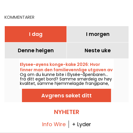
og godkjent
kunstneriske kreasjoner
fra lokale håndverkere
KOMMENTARER
I dag
I morgen
Denne helgen
Neste uke
Elysee-øyens konge-kake 2026: Hvor
finner man den familievennlige utgaven av
Og om du kunne bite i Élysée-åpenbaren…
presidentkaken? – bilder
fra ditt eget bord? Samme smørdeig av høy
kvalitet, samme hjemmelagde frangipane,
og denne gangen med en liten leke i midten
slik at alle kan bli konge eller dronning for et
Avgrens søket ditt
øyeblikk. Den finnes i en familievri i et
håndverksbakeri i 15. arrondissementet,
trofast mot oppskriften som serveres ved
slottet, men tilpasset for våre samlede bord!
NYHETER
Info Wire
+ Lyder