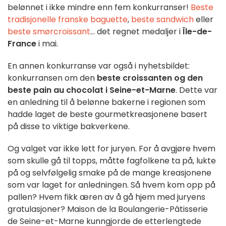
belønnet i ikke mindre enn fem konkurranser!
Beste
tradisjonelle franske baguette
,
beste sandwich
eller
beste smørcroissant
... det regnet medaljer i
Île-de-
France
i mai.
En annen konkurranse var også i nyhetsbildet:
konkurransen om den
beste croissanten og den
beste pain au chocolat i Seine-et-Marne
. Dette var
en anledning til å belønne bakerne i regionen som
hadde laget de beste gourmetkreasjonene basert
på disse to viktige bakverkene.
Og valget var ikke lett for juryen. For å avgjøre hvem
som skulle gå til topps, måtte fagfolkene ta på, lukte
på og selvfølgelig smake på de mange kreasjonene
som var laget for anledningen. Så hvem kom opp på
pallen? Hvem fikk æren av å gå hjem med juryens
gratulasjoner? Maison de la Boulangerie-Pâtisserie
de Seine-et-Marne kunngjorde de etterlengtede