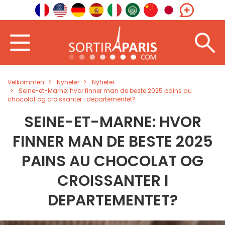
Velkommen
Nyheter
Nyheter
Seine-et-Marne: hvor finner man de beste 2025 pains au
chocolat og croissanter i departementet?
SEINE-ET-MARNE: HVOR
FINNER MAN DE BESTE 2025
PAINS AU CHOCOLAT OG
CROISSANTER I
DEPARTEMENTET?