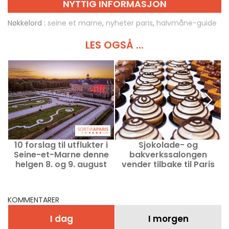
NYTTIG INFORMASJON
Nøkkelord :
seine et marne
,
nyheter paris
,
halvmåne-guide
LES OGSÅ ...
10 forslag til utflukter i
Sjokolade- og
Seine-et-Marne denne
bakverkssalongen
helgen 8. og 9. august
vender tilbake til Paris
2026 (77)
Expo Porte de Versailles i
2026.
KOMMENTARER
I dag
I morgen