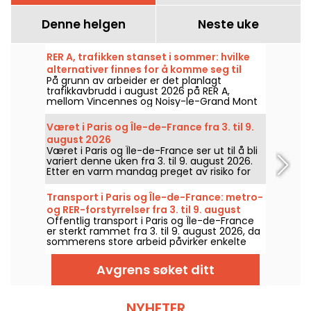
Denne helgen
Neste uke
RER A, trafikken stanset i sommer: hvilke
alternativer finnes for å komme seg til
På grunn av arbeider er det planlagt
Disneyland Paris?
trafikkavbrudd i august 2026 på RER A,
mellom Vincennes og Noisy-le-Grand Mont
d'Est. Så, hva er alternativene for å komme
seg kollektivt til Disneyland-parken? Vi gir
Været i Paris og Île-de-France fra 3. til 9.
deg svaret.
august 2026
Været i Paris og Île-de-France ser ut til å bli
variert denne uken fra 3. til 9. august 2026.
Etter en varm mandag preget av risiko for
tordenvær, vil temperaturene gradvis synke
før det blir varmere og solrikt igjen til helgen.
Transport i Paris og Île-de-France: metro-
og RER-forstyrrelser fra 3. til 9. august
Offentlig transport i Paris og Île-de-France
2026
er sterkt rammet fra 3. til 9. august 2026, da
sommerens store arbeid påvirker enkelte
linjer svært hardt, ifølge RATP og SNCF.
Avgrens søket ditt
NYHETER