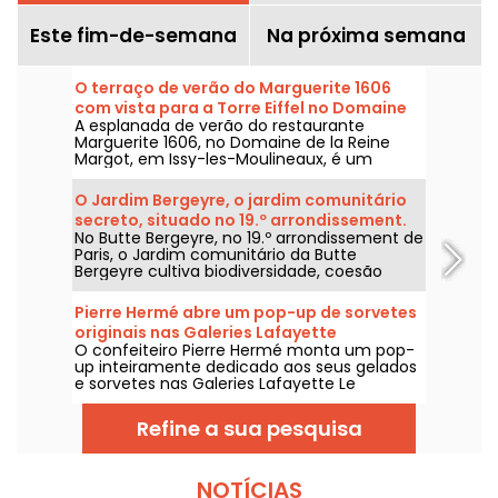
Este fim-de-semana
Na próxima semana
O terraço de verão do Marguerite 1606
com vista para a Torre Eiffel no Domaine
A esplanada de verão do restaurante
de la Reine Margot
Marguerite 1606, no Domaine de la Reine
Margot, em Issy-les-Moulineaux, é um
refúgio de paz nos arredores de Paris. Com
uma vista desimpedida para a Torre Eiffel,
O Jardim Bergeyre, o jardim comunitário
poderá saborear uma cozinha bistronómica
secreto, situado no 19.º arrondissement.
inspirada nos produtos do pomar e da horta,
No Butte Bergeyre, no 19.º arrondissement de
num ambiente de requinte que convida a
Paris, o Jardim comunitário da Butte
relaxar.
Bergeyre cultiva biodiversidade, coesão
social, plantas aromáticas e visitas
temáticas, com uma bela vista para
Pierre Hermé abre um pop-up de sorvetes
Montmartre.
originais nas Galeries Lafayette
O confeiteiro Pierre Hermé monta um pop-
up inteiramente dedicado aos seus gelados
e sorvetes nas Galeries Lafayette Le
Gourmet, no 9º arrondissement de Paris, de
2 de julho a 2 de setembro de 2026. Fomos
Refine a sua pesquisa
experimentar as suas brioche geladas
inéditas, cornetes com leite vegetal e as
bolas de gelado com sabores irresistíveis.
NOTÍCIAS