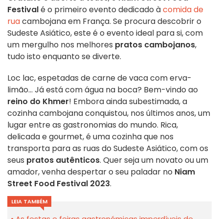
Festival
é o primeiro evento dedicado à
comida de
rua
cambojana em França. Se procura descobrir o
Sudeste Asiático, este é o evento ideal para si, com
um mergulho nos melhores
pratos cambojanos
,
tudo isto enquanto se diverte.
Loc lac, espetadas de carne de vaca com erva-
limão... Já está com água na boca? Bem-vindo ao
reino do Khmer
! Embora ainda subestimada, a
cozinha cambojana conquistou, nos últimos anos, um
lugar entre as gastronomias do mundo. Rica,
delicada e gourmet, é uma cozinha que nos
transporta para as ruas do Sudeste Asiático, com os
seus
pratos autênticos
. Quer seja um novato ou um
amador, venha despertar o seu paladar no
Niam
Street Food Festival 2023
.
LEIA TAMBÉM
As festas e feiras gastronómicas imperdíveis de