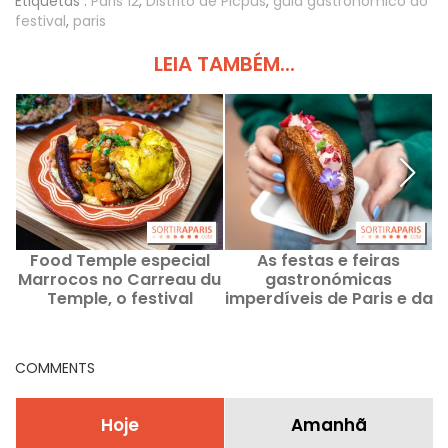
Etiquetas :
Paris 12
,
Distrito de Picpus
,
guia gastronómico do
festival
,
paris
LEIA TAMBÉM...
Food Temple especial
As festas e feiras
Marrocos no Carreau du
gastronómicas
Temple, o festival
imperdíveis de Paris e da
culinário com mercado e
Ilha de França
oficinas
COMMENTS
Hoje
Amanhã