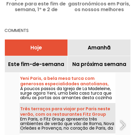
France para este fim de
gastronómicos em Paris,
semana, 1º e 2 de
os nossos melhores
a
agosto, ao alcance do
endereços
Passe Navigo
COMMENTS
Hoje
Amanhã
Este fim-de-semana
Na próxima semana
Yeni Paris, a bela mesa turca com
generosas especialidades anatolianas,
A poucos passos da Igreja de La Madeleine,
no bairro Madeleine
surge agora Yeni, uma bela casa turca que
abriu as portas aos amantes desta cozinha
cheia de sol e sabor desde o final de 2025.
Um espaço acolhedor, perfeito para um
Três terraços para viajar por Paris neste
aperitivo à base de meze à noite, em que o
verão, com os restaurantes Fitz Group
acolhimento é tão caloroso quanto os
Em Paris, o Fitz Group apresenta três
pratos.
ambientes de verão que vão de Roma, Nova
Orleães e Provença, no coração de Paris, da
Ópera à Torre Eiffel. Cada endereço, graças