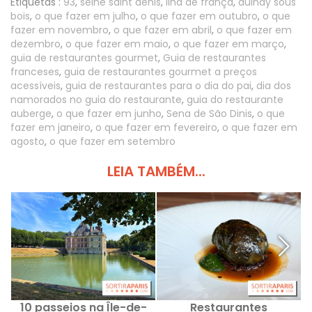
Etiquetas :
93
,
seine saint denis
,
ilha de frança
,
aulnay sous
bois
,
o que fazer em julho
,
o que fazer em outubro
,
o que
fazer em novembro
,
o que fazer em abril
,
o que fazer em
dezembro
,
o que fazer em maio
,
o que fazer em março
,
guia de restaurantes gourmet
,
Guia de restaurantes
franceses
,
guia de restaurantes gourmet a preços
acessíveis
,
guia de restaurantes para o dia do pai
,
dia dos
namorados no guia do restaurante
,
guia do restaurante
auberge
,
o que fazer em junho
,
Sena de São Dinis
,
o que
fazer em janeiro
,
o que fazer em fevereiro
,
o que fazer em
agosto
,
o que fazer em setembro
LEIA TAMBÉM...
10 passeios na Île-de-
Restaurantes