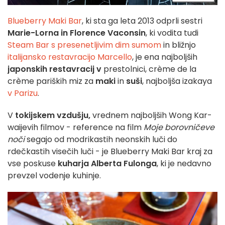
Blueberry Maki Bar
, ki sta ga leta 2013 odprli sestri
Marie-Lorna in Florence Vaconsin
, ki vodita tudi
Steam Bar s presenetljivim dim sumom
in bližnjo
italijansko restavracijo
Marcello
, je ena najboljših
japonskih restavracij v
prestolnici, crème de la
crème pariških miz za
maki
in
suši
, najboljša izakaya
v Parizu
.
V
tokijskem vzdušju,
vrednem najboljših Wong Kar-
waijevih filmov - reference na film
Moje borovničeve
noči
segajo od modrikastih neonskih luči do
rdečkastih visečih luči - je Blueberry Maki Bar kraj za
vse poskuse
kuharja Alberta Fulonga
, ki je nedavno
prevzel vodenje kuhinje.