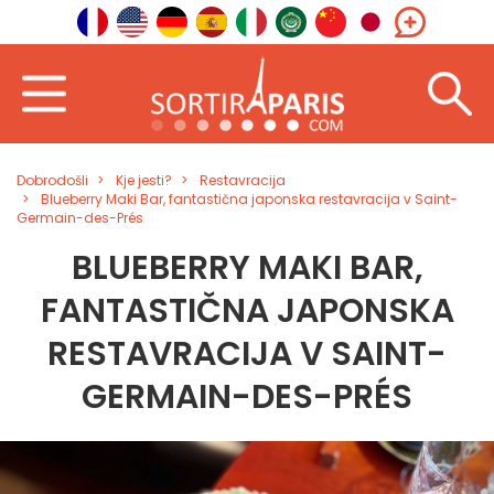
Dobrodošli
Kje jesti?
Restavracija
Blueberry Maki Bar, fantastična japonska restavracija v Saint-
Germain-des-Prés
BLUEBERRY MAKI BAR,
FANTASTIČNA JAPONSKA
RESTAVRACIJA V SAINT-
GERMAIN-DES-PRÉS