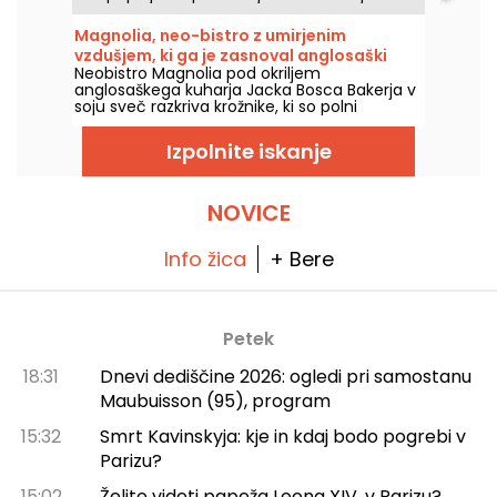
Parizom, da bi odkrili kuhinjo kuharja Nordina
Labiadha in njegove žene Virginie. Čudovita
Magnolia, neo-bistro z umirjenim
zgodba, ki jo je treba odkriti.
vzdušjem, ki ga je zasnoval anglosaški
Neobistro Magnolia pod okriljem
kuhar Jack Bosco Baker
anglosaškega kuharja Jacka Bosca Bakerja v
soju sveč razkriva krožnike, ki so polni
možganov.
Izpolnite iskanje
NOVICE
Info žica
+ Bere
Petek
18:31
Dnevi dediščine 2026: ogledi pri samostanu
Maubuisson (95), program
15:32
Smrt Kavinskyja: kje in kdaj bodo pogrebi v
Parizu?
15:02
Želite videti papeža Leona XIV. v Parizu?