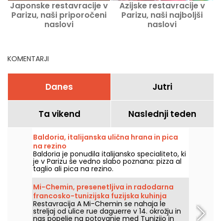
Japonske restavracije v
Azijske restavracije v
Parizu, naši priporočeni
Parizu, naši najboljši
naslovi
naslovi
KOMENTARJI
Danes
Jutri
Ta vikend
Naslednji teden
Baldoria, italijanska ulična hrana in pica
na rezino
Baldoria je ponudila italijansko specialiteto, ki
je v Parizu še vedno slabo poznana: pizza al
taglio ali pica na rezino.
Mi-Chemin, presenetljiva in radodarna
francosko-tunizijska fuzijska kuhinja
Restavracija A Mi-Chemin se nahaja le
streljaj od ulice rue daguerre v 14. okrožju in
nas popelje na potovanje med Tunizijo in