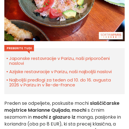
PREBERITE TUDI
Japonske restavracije v Parizu, naši priporočeni
naslovi
Azijske restavracije v Parizu, naši najboljši naslovi
Najboljši predlogi za teden od 10. do 16. avgusta
2026 v Parizu in v Île-de-France
Preden se odpeljete, poskusite mochi
slaščičarske
mojstrice Marianne Quijada
,
mochi
s črnim
sezamom in
mochi z glazuro iz
manga, pasijonke in
koriandra (oba po 8 EUR), ki sta precej klasična, a