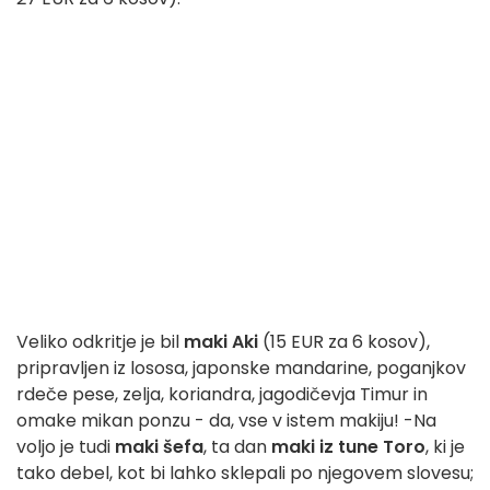
Veliko odkritje je bil
maki Aki
(15 EUR za 6 kosov),
pripravljen iz lososa, japonske mandarine, poganjkov
rdeče pese, zelja, koriandra, jagodičevja Timur in
omake mikan ponzu - da, vse v istem makiju! -Na
voljo je tudi
maki šefa
, ta dan
maki iz tune Toro
, ki je
tako debel, kot bi lahko sklepali po njegovem slovesu;