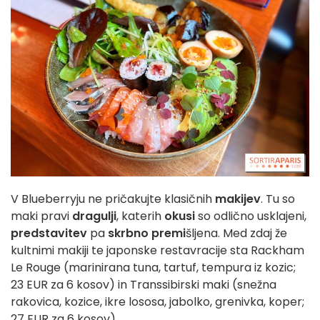
V Blueberryju ne pričakujte klasičnih
makijev
. Tu so
maki pravi
dragulji
, katerih
okusi
so odlično usklajeni,
predstavitev
pa
skrbno premi
šljena. Med zdaj že
kultnimi makiji te japonske restavracije sta Rackham
Le Rouge (marinirana tuna, tartuf, tempura iz kozic;
23 EUR za 6 kosov) in Transsibirski maki (snežna
rakovica, kozice, ikre lososa, jabolko, grenivka, koper;
27 EUR za 6 kosov).