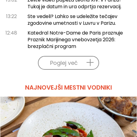
Tukaj je datum in ura odprtja rezervacij.
13:22
Ste vedeli? Lahko se udeležite tečajev
zgodovine umetnosti v Luvru v Parizu.
12:48
Katedral Notre-Dame de Paris praznuje
Praznik Marijinega vnebovzetja 2026:
brezplačni program
Poglej več
NAJNOVEJŠI MESTNI VODNIKI