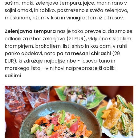
sašimi, maki, zelenjava tempura, jajce, marinirano v
sojini omaki, in tobiko, postreženo s svežo zelenjavo,
meslunom, rižem v kisu in vinaigrettom iz citrusov.
Zelenjavna tempura
nas je tako prevzela, da smo se
odločili za izbor zelenjave (21 EUR), vključno s sladkim
krompirjem, brokolijem, listi shiso in kozicami v rahli
panko obdelavi, nato pa za
mešani chirashi
(29
EUR), ki združuje najboljše ribe - lososa, tuno in
morskega lista - v njihovi najpreprostejši obliki:
sašimi
.