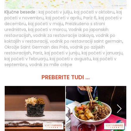
Ključne besede :
kaj početi v juliju
,
kaj početi v oktobru
,
kaj
početi v novembru
,
kaj početi v aprilu
,
Pariz 6
,
kaj početi v
decembru
,
kaj početi v maju
,
Preizkušeno s strani
uredništva
,
kaj početi v marcu
,
Vodnik po japonskih
restavracijah
,
vodnik za restavracije izakaya
,
vodnik po
koktajlih v restavraciji
,
vodnik po restavraciji saint germain
,
Okrožje Saint Germain des Prés
,
vodnik po azijskih
restavracijah
,
Pariz
,
kaj početi v juniju
,
kaj početi v januarju
,
kaj početi v februarju
,
kaj početi v avgustu
,
kaj početi v
septembru
,
vodnik za mille crêpe
PREBERITE TUDI ...