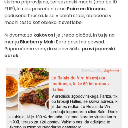
skrbno pripravljena, ter sezonski mochi (oba po 10
EUR), ki nosi posrečeno ime
Poire en Kimono
,
podušena hruška, ki se v celoti stopi, oblečena v
mochi testo kot obleka iz svetlobe.
Ni dvoma: za
kakovost
je treba plačati, in ta je na
meniju
Blueberry Maki
Bara prisotna povsod.
Priporočamo vam, da si privoščite
pravi japonski
obrok
.