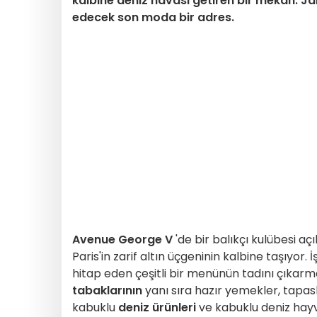
kalbine deniz havası getiren bir mekân. Ja
edecek son moda bir adres.
Avenue George V
'de bir balıkçı kulübesi aç
Paris'in zarif altın üçgeninin kalbine taşıyor. 
hitap eden çeşitli bir menünün tadını çıka
tabaklarının
yanı sıra hazır yemekler, tapasl
kabuklu
deniz ürünleri
ve kabuklu deniz hayv