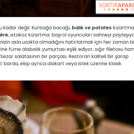
u kadar değil. Kurbağa bacağı,
balık ve patates
kızartmas
ière
, ıstakoz kızartma: başrol oyuncuları sahneyi paylaşıyo
nizin asla uzakta olmadığını hatırlatmak için her zaman bi
ne füme alabalık yumurtası eşlik ediyor, sığır filetosu ham
er Sezar salatasının bir parçası. Restoran kaliteli bir şarap
: barda, ekip ayrıca alakart veya istek üzerine klasik