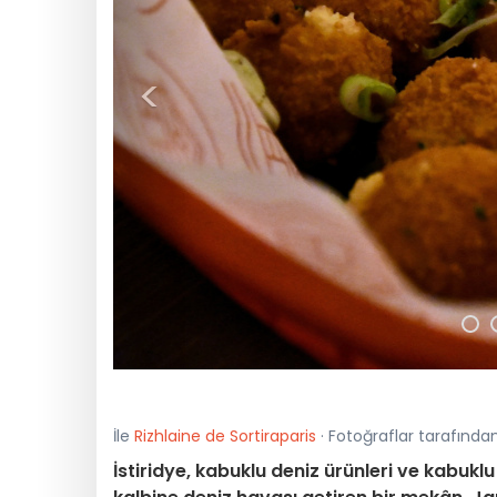
<
İle
Rizhlaine de Sortiraparis
· Fotoğraflar tarafından
İstiridye, kabuklu deniz ürünleri ve kabuklu