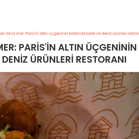
bar de la mer: Paris'in altın üçgeninin kalbinde balık ve deniz ürünleri restor
MER: PARIS'IN ALTIN ÜÇGENININ
E DENIZ ÜRÜNLERI RESTORANI