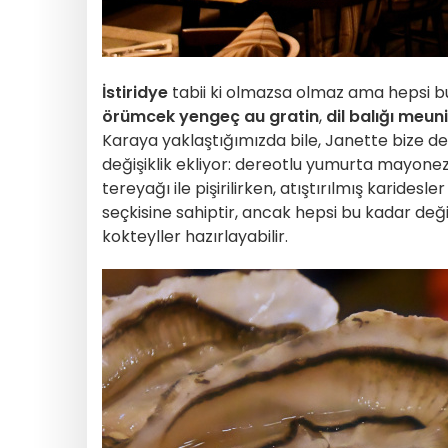
İstiridye
tabii ki olmazsa olmaz ama hepsi b
örümcek yengeç au gratin
,
dil balığı meun
Karaya yaklaştığımızda bile, Janette bize de
değişiklik ekliyor: dereotlu yumurta mayonezi
tereyağı ile pişirilirken, atıştırılmış karidesl
seçkisine sahiptir, ancak hepsi bu kadar değil
kokteyller hazırlayabilir.