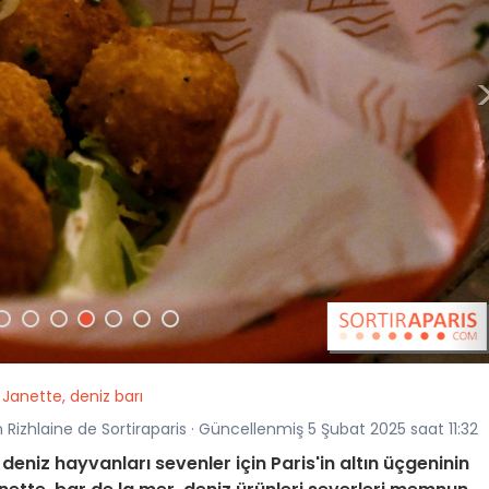
Janette, deniz barı
 Rizhlaine de Sortiraparis · Güncellenmiş 5 Şubat 2025 saat 11:32
 deniz hayvanları sevenler için Paris'in altın üçgeninin