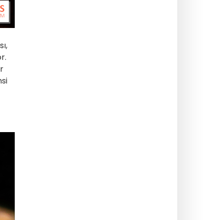
ı,
r.
r
si