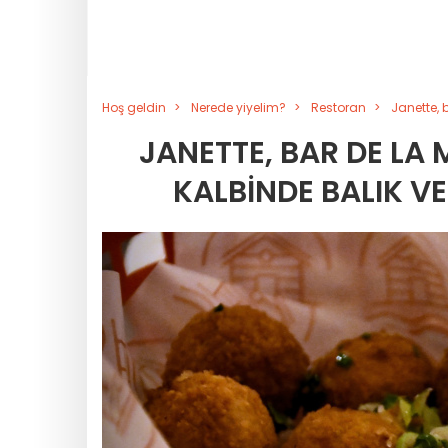
Hoş geldin
Nerede yiyelim?
Restoran
Janette, 
JANETTE, BAR DE LA 
KALBINDE BALIK V