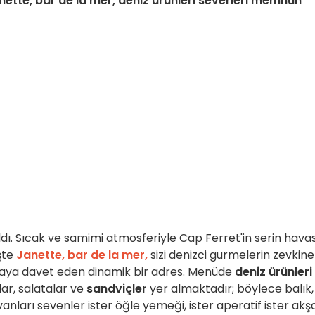
nette, bar de la mer, deniz ürünleri severleri memnun
ıldı. Sıcak ve samimi atmosferiyle Cap Ferret'in serin havas
İşte
Janette, bar de la mer,
sizi denizci gurmelerin zevkine
rmaya davet eden dinamik bir adres. Menüde
deniz ürünleri
ar, salatalar ve
sandviçler
yer almaktadır; böylece balık,
anları sevenler ister öğle yemeği, ister aperatif ister ak