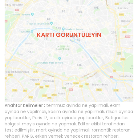
KARTI GÖRÜNTÜLEYIN
Anahtar Kelimeler :
temmuz ayinda ne yapilmali
,
eki̇m
ayinda ne yapilmali
,
kasim ayinda ne yapilmali
,
ni̇san ayinda
yapilacaklar
,
Paris 17
,
aralik ayinda yapilacaklar
,
Batignolles
bölgesi
,
mayıs ayında ne yapmalı
,
Editör ekibi tarafından
test edilmiştir
,
mart ayinda ne yapilmali
,
romanti̇k restoran
rehberi̇
,
PARİS
,
erken yemek yenecek restoran rehberi
,