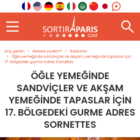
Hoş geldin
Nerede yiyelim?
Restoran
Öğle yemeğinde sandviçler ve akşam yemeğinde tapaslar için
17. bölgedeki gurme adres Sornettes
ÖĞLE YEMEĞINDE
SANDVIÇLER VE AKŞAM
YEMEĞINDE TAPASLAR IÇIN
17. BÖLGEDEKI GURME ADRES
SORNETTES