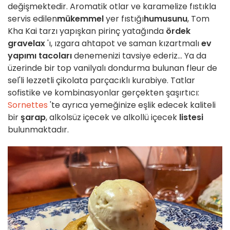
değişmektedir. Aromatik otlar ve karamelize fıstıkla
servis edilen
mükemmel
yer fıstığı
humusunu
, Tom
Kha Kai tarzı yapışkan pirinç yatağında
ördek
gravelax
'ı, ızgara ahtapot ve saman kızartmalı
ev
yapımı tacoları
denemenizi tavsiye ederiz... Ya da
üzerinde bir top vanilyalı dondurma bulunan fleur de
sel'li lezzetli çikolata parçacıklı kurabiye. Tatlar
sofistike ve kombinasyonlar gerçekten şaşırtıcı:
Sornettes
'te ayrıca yemeğinize eşlik edecek kaliteli
bir
şarap
, alkolsüz içecek ve alkollü içecek
listesi
bulunmaktadır.