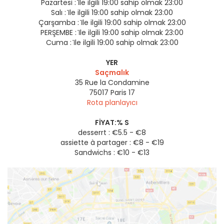
Pazartesi :
i̇le ilgili 19:00 sahip olmak 23:00
Salı :
i̇le ilgili 19:00 sahip olmak 23:00
Çarşamba :
i̇le ilgili 19:00 sahip olmak 23:00
PERŞEMBE :
i̇le ilgili 19:00 sahip olmak 23:00
Cuma :
i̇le ilgili 19:00 sahip olmak 23:00
YER
Saçmalık
35 Rue la Condamine
75017
Paris 17
Rota planlayıcı
FIYAT:% S
desserrt : €5.5 - €8
assiette à partager : €8 - €19
Sandwichs : €10 - €13