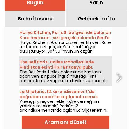
Bugün
Yarın
Bu haftasonu
Gelecek hafta
Hallyu Kitchen, Paris 9. bölgesinde bulunan
Kore restoranı, sizi gerçek anlamda Seul'e
Hallyu Kitchen, 9. arrondissementin yeni Kore
götürüyor
restoranı, bizi gerçek Kore mutfağıyla
buluşturuyor. Şef Su-hyun’un özgün
dokunuşlarıyla hazırlanan menüde, ssam
tarzı ızgaralar, çıtır kızarmış tavuk ve
The Bell Paris, Halles Mahallesi'nde
geleneksel bibimbap sizinle buluşmayı
Hindistan esintili bir Britanya pubı.
bekliyor.
The Bell Paris, Halles bölgesinde kapılarını
açan yeni bir publ, İngiliz mutfağı, Hint
baharatları, ev yapımı kokteyller ve zanaat
bira çeşitlerini bir araya getiriyor; dekor ise
Jim Hamilton imzalı.
La Mijoterie, 12. arrondissement'de
doğrudan cocotte kaplarında servis
Yavaş pişmiş yemekler öğle yemeğinin
edilen yavaş pişmiş yemekler sunuyor.
yıldızları mı olacak? Paris’in 12.
arrondissement’ında açılan La Mijoterie’nin
iddiası bu: Şef Augustin Garnier’in uzun süreli
pişirme mutfağı ve bu yemekler doğrudan
Aramanı düzelt
kokotte’lerde servis ediliyor.