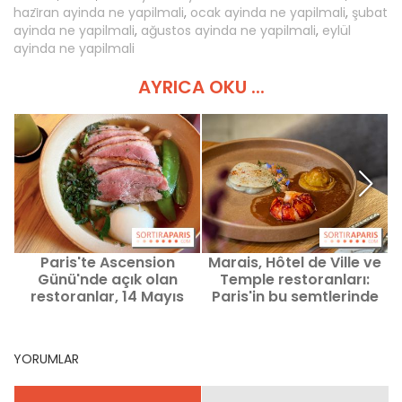
hazi̇ran ayinda ne yapilmali
,
ocak ayinda ne yapilmali
,
şubat
ayinda ne yapilmali
,
ağustos ayinda ne yapilmali
,
eylül
ayinda ne yapilmali
AYRICA OKU ...
Paris'te Ascension
Marais, Hôtel de Ville ve
S
Günü'nde açık olan
Temple restoranları:
restoranlar, 14 Mayıs
Paris'in bu semtlerinde
2026 tatili için en iyi
nerede yemek yenir?
adreslerimiz.
YORUMLAR