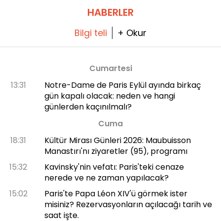
HABERLER
Bilgi teli
+ Okur
Cumartesi
13:31
Notre-Dame de Paris Eylül ayında birkaç
gün kapalı olacak: neden ve hangi
günlerden kaçınılmalı?
Cuma
18:31
Kültür Mirası Günleri 2026: Maubuisson
Manastırı'nı ziyaretler (95), programı
15:32
Kavinsky'nin vefatı: Paris'teki cenaze
nerede ve ne zaman yapılacak?
15:02
Paris'te Papa Léon XIV'ü görmek ister
misiniz? Rezervasyonların açılacağı tarih ve
saat işte.