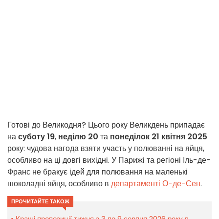
Готові до Великодня? Цього року Великдень припадає
на
суботу 19
,
неділю 20
та
понеділок 21 квітня 2025
року: чудова нагода взяти участь у полюванні на яйця,
особливо на ці довгі вихідні. У Парижі та регіоні Іль-де-
Франс не бракує ідей для полювання на маленькі
шоколадні яйця, особливо в
департаменті О-де-Сен
.
ПРОЧИТАЙТЕ ТАКОЖ
Кращі пропозиції тижня з 3 по 9 серпня 2026 року в