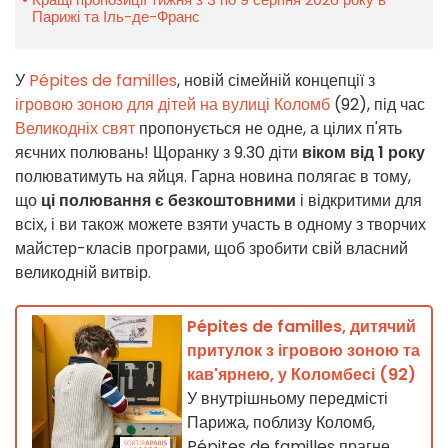
Парижі та Іль-де-Франс
У
Pépites de familles
, новій сімейній концепції з
ігровою зоною для дітей на вулиці Коломб
(92), під час
Великодніх свят
пропонується не одне, а цілих п'ять
яєчних полювань! Щоранку з 9.30 діти
віком від 1 року
полюватимуть на яйця. Гарна новина полягає в тому,
що
ці полювання є безкоштовними
і відкритими для
всіх, і ви також можете взяти участь в одному з творчих
майстер-класів програми, щоб зробити свій власний
великодній витвір.
Pépites de familles, дитячий
притулок з ігровою зоною та
кав'ярнею, у Коломбесі (92)
У внутрішньому передмісті
Парижа, поблизу Коломб,
Pépites de familles прагне