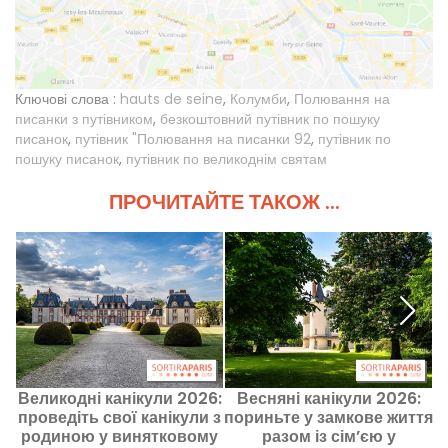
Ключові слова :
hauts de seine
,
Колумби
,
Полювання на
писанки з путівником
,
безкоштовний путівник по пошуку
писанок
,
путівник "Полювання на писанки 92
,
путівник по
пошуку писанок
,
путівник по великоднім святам
ПРОЧИТАЙТЕ ТАКОЖ ...
Великодні канікули 2026:
Весняні канікули 2026:
Г
проведіть свої канікули з
пориньте у замкове життя
родиною у винятковому
разом із сім’єю у