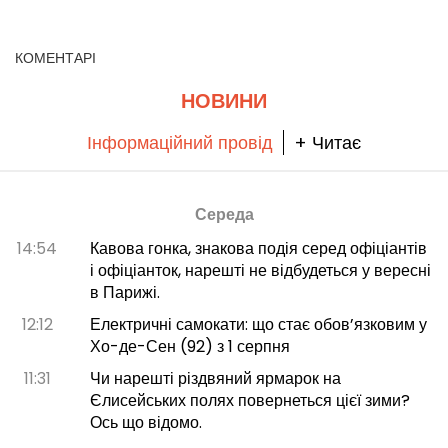
замку
Рамбюїль (78)
КОМЕНТАРІ
НОВИНИ
Інформаційний провід
+ Читає
Середа
14:54
Кавова гонка, знакова подія серед офіціантів
і офіціанток, нарешті не відбудеться у вересні
в Парижі.
12:12
Електричні самокати: що стає обов’язковим у
Хо-де-Сен (92) з 1 серпня
11:31
Чи нарешті різдвяний ярмарок на
Єлисейських полях повернеться цієї зими?
Ось що відомо.