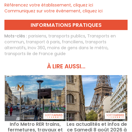
Référencez votre établissement, cliquez ici
Communiquez sur votre évènement, cliquez ici
INFORMATIONS PRATIQUES
Mots-clés :
parisiens
,
transports publics
,
Transports en
commun
,
transport à paris
,
franciliens
,
transports
alternatifs
,
Inov 360
,
moins de gens dans le métro
,
transports ile de France guide
À LIRE AUSSI...
Info Metro RER trains,
Les actualités et infos de
fermetures, travaux et
ce Samedi 8 août 2026 à