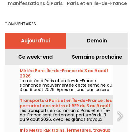
manifestations à Paris
Paris et en Ile-de-France
l
ce Samedi 8 août 2026
COMMENTAIRES
Aujourd'hui
Demain
Ce week-end
Semaine prochaine
Météo Paris Île-de-France du 3 au 9 août
2026
La météo à Paris et en Île-de-France
s’annonce mouvementée cette semaine du
3 au 9 août 2026. Après un lundi caniculaire
marqué par un risque d’orages, les
températures vont progressivement baisser
Transports à Paris et en Île-de-France : les
avant le retour d’un temps plus chaud et
perturbations métro et RER du 3 au 9 août
ensoleillé pour le week-end.
Les transports en commun à Paris et en Île-
2026
de-France sont fortement perturbés du 3
au 9 août 2026, avec les grands travaux
d'été qui impactent très durement
certaines lignes, selon la RATP et SNCF.
Info Metro RER trains, fermetures, travaux