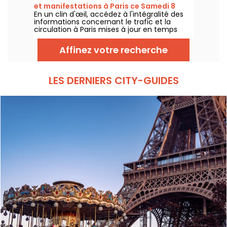
et manifestations à Paris ce Samedi 8
En un clin d'œil, accédez à l'intégralité des
août 2026
informations concernant le trafic et la
circulation à Paris mises à jour en temps
réel. Metro RER et Transilien de la RATP,
travaux, circulation, grands évènements et
Affinez votre recherche
manifestations, on vous donne toutes les
informations pratiques à connaître avant de
sortir à Paris ce Samedi 8 août 2026.
LES DERNIERS CITY-GUIDES