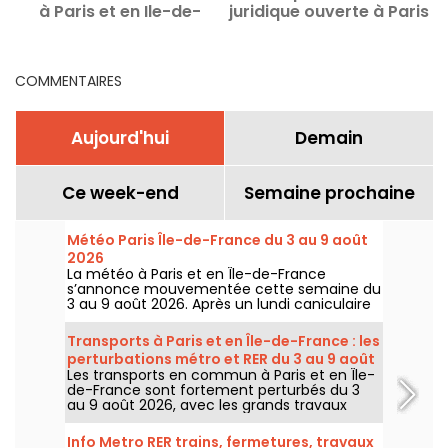
à Paris et en Ile-de-
juridique ouverte à Paris
a
France
Centre dès février 2026
COMMENTAIRES
Aujourd'hui
Demain
Ce week-end
Semaine prochaine
Météo Paris Île-de-France du 3 au 9 août
2026
La météo à Paris et en Île-de-France
s’annonce mouvementée cette semaine du
3 au 9 août 2026. Après un lundi caniculaire
marqué par un risque d’orages, les
températures vont progressivement baisser
Transports à Paris et en Île-de-France : les
avant le retour d’un temps plus chaud et
perturbations métro et RER du 3 au 9 août
ensoleillé pour le week-end.
Les transports en commun à Paris et en Île-
2026
de-France sont fortement perturbés du 3
au 9 août 2026, avec les grands travaux
d'été qui impactent très durement
certaines lignes, selon la RATP et SNCF.
Info Metro RER trains, fermetures, travaux