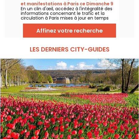
et manifestations à Paris ce Dimanche 9
En un clin d'œil, accédez à l'intégralité des
août 2026
informations concernant le trafic et la
circulation à Paris mises à jour en temps
réel. Metro RER et Transilien de la RATP,
travaux, circulation, grands évènements et
Affinez votre recherche
manifestations, on vous donne toutes les
informations pratiques à connaître avant de
sortir à Paris ce Dimanche 9 août 2026.
LES DERNIERS CITY-GUIDES