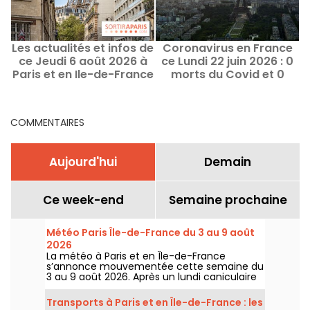
Les actualités et infos de
Coronavirus en France
C
ce Jeudi 6 août 2026 à
ce Lundi 22 juin 2026 : 0
Paris et en Ile-de-France
morts du Covid et 0
d
nouveaux cas
COMMENTAIRES
Aujourd'hui
Demain
Ce week-end
Semaine prochaine
Météo Paris Île-de-France du 3 au 9 août
2026
La météo à Paris et en Île-de-France
s’annonce mouvementée cette semaine du
3 au 9 août 2026. Après un lundi caniculaire
marqué par un risque d’orages, les
températures vont progressivement baisser
Transports à Paris et en Île-de-France : les
avant le retour d’un temps plus chaud et