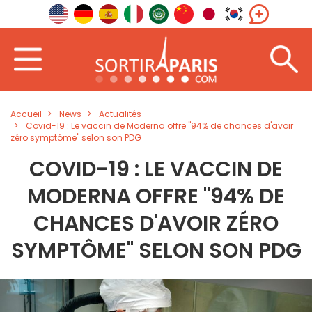
Accueil
News
Actualités
Covid-19 : Le vaccin de Moderna offre "94% de chances d'avoir
zéro symptôme" selon son PDG
COVID-19 : LE VACCIN DE
MODERNA OFFRE "94% DE
CHANCES D'AVOIR ZÉRO
SYMPTÔME" SELON SON PDG