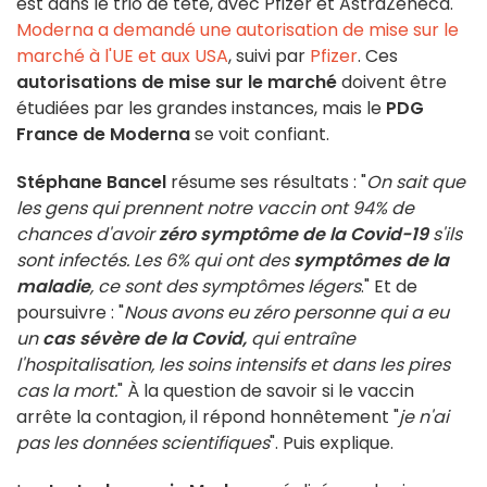
est dans le trio de tête, avec Pfizer et AstraZeneca.
Moderna a demandé une autorisation de mise sur le
marché à l'UE et aux USA
, suivi par
Pfizer
. Ces
autorisations de mise sur le marché
doivent être
étudiées par les grandes instances, mais le
PDG
France de Moderna
se voit confiant.
Stéphane Bancel
résume ses résultats : "
On sait que
les gens qui prennent notre vaccin ont 94% de
chances d'avoir
zéro symptôme de la Covid-19
s'ils
sont infectés. Les 6% qui ont des
symptômes de la
maladie
, ce sont des symptômes légers
." Et de
poursuivre : "
Nous avons eu zéro personne qui a eu
un
cas sévère de la Covid,
qui entraîne
l'hospitalisation, les soins intensifs et dans les pires
cas la mort.
"
À la question de savoir si le vaccin
arrête la contagion, il répond honnêtement "
je n'ai
pas les données scientifiques
". Puis explique.