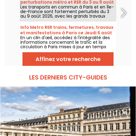
perturbations métro et RER du 3 au 9 août
ensoleillé pour le week-end.
Les transports en commun à Paris et en Île-
2026
de-France sont fortement perturbés du 3
au 9 août 2026, avec les grands travaux
d'été qui impactent très durement
certaines lignes, selon la RATP et SNCF.
Info Metro RER trains, fermetures, travaux
et manifestations à Paris ce Jeudi 6 août
En un clin d'œil, accédez à l'intégralité des
2026
informations concernant le trafic et la
circulation à Paris mises à jour en temps
réel. Metro RER et Transilien de la RATP,
travaux, circulation, grands évènements et
Affinez votre recherche
manifestations, on vous donne toutes les
informations pratiques à connaître avant de
sortir à Paris ce Jeudi 6 août 2026.
LES DERNIERS CITY-GUIDES