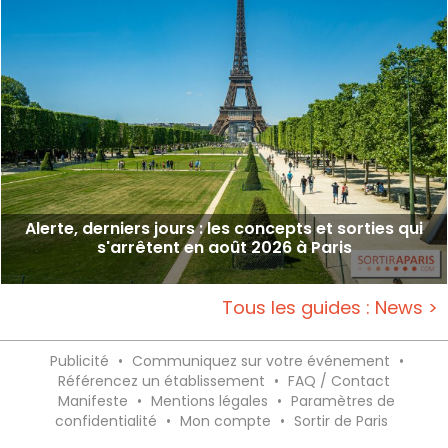
Alerte, derniers jours : les concepts et sorties qui
s'arrêtent en août 2026 à Paris
Tous les guides : News >
Publicité
•
Communiquez sur votre événement
•
Référencez un établissement
•
FAQ / Contact
Manifeste
•
Mentions légales
•
Paramètres de
confidentialité
•
Mon compte
•
Sortir de Paris