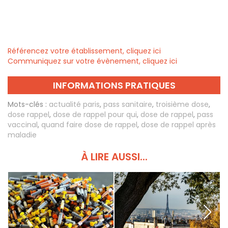
Référencez votre établissement, cliquez ici
Communiquez sur votre évènement, cliquez ici
INFORMATIONS PRATIQUES
Mots-clés :
actualité paris
,
pass sanitaire
,
troisième dose
,
dose rappel
,
dose de rappel pour qui
,
dose de rappel
,
pass
vaccinal
,
quand faire dose de rappel
,
dose de rappel après
maladie
À LIRE AUSSI...