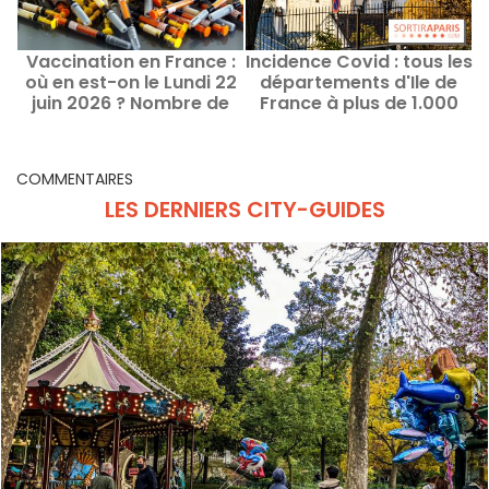
Vaccination en France :
Incidence Covid : tous les
où en est-on le Lundi 22
départements d'Ile de
o
juin 2026 ? Nombre de
France à plus de 1.000
vaccinés par région
cas pour 100.000
habitants
COMMENTAIRES
LES DERNIERS CITY-GUIDES