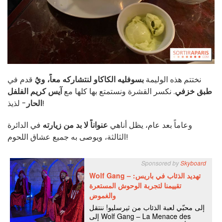
نختتم هذه الوليمة
بسوفليه الكاكاو لنتشاركه معاً، ويُ
قدم في
طبق خزفي
. نكسر القشرة ونستمتع بها كلها مع
آيس كريم الفلفل
- لذيذ!
الحار
وعاماً بعد عام، يظل أناهي
عنواناً لا بد من زيارته
في الدائرة
الثالثة، ويوصى به جميع عشاق اللحوم!