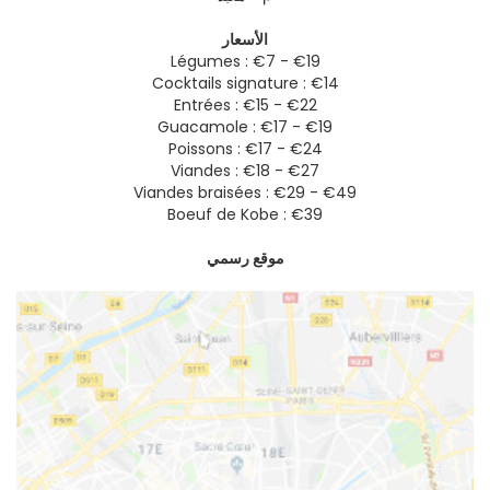
الأسعار
Légumes : €7 - €19
Cocktails signature : €14
Entrées : €15 - €22
Guacamole : €17 - €19
Poissons : €17 - €24
Viandes : €18 - €27
Viandes braisées : €29 - €49
Boeuf de Kobe : €39
موقع رسمي