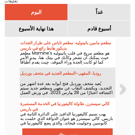
تعليقات
غداً
اليوم
أسبوع قادم
هذا نهاية الأسبوع
مطعم مامين باتينوليه: مطعم تاباس على طراز الجدات
بديكور هابط رائع في باريس
مطعم Mamine's هو مطعم مريح في قلب باتينوليه
حيث يمكنك أن تشعر وكأنك في بيتك. هنا، يبدو الأمر
كما لو كانت الجدة وراء الموقد، حيث يقدم أطباقاً
تقليدية ترضي أذواقنا، كل ذلك في أجواء فنية رائعة
نحبها تماماً!
روديا، المقهى-المطعم الجديد في متحف بورديل
يُعيد متحف بورديل فتح أبوابه بعد عدة أشهر من
التجديد، ويكشف النقاب عن مقهى ومطعم جديد سيتم
اكتشافه اعتبارًا من 28 مارس 2023، في ورش العمل
السابقة للنحات الشهير. أُطلق على هذا المكان اسم "لو
روديا" تكريماً لابنة أنطوان بورديل، ويعد هذا المكان
كالي سيسترز، طاولة كاليفورنيا في الخدمة المستمرة
بقائمة طعام أصلية ومريحة مستوحاة من حياة الفنان.
في باريس
يهب نسيم كاليفورنيا الدافئ على الدائرة الثانية في
باريس. كالي سيسترز هو عنوان الذواقة الذي حلمت به
كابوسين وجولييت فيجاند، والذي يضع كاليفورنيا في
دائرة الضوء في أي وقت من اليوم.