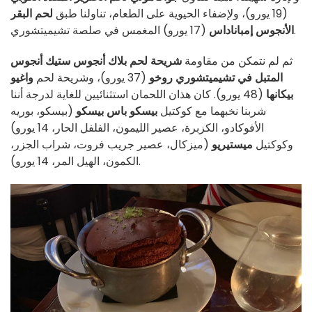
(19 يورو)، ولإضفاء الحيوية على الطعام، تناولنا طبق
لحم البقر
(17 يورو) المغمس في صلصة تشيميتشوري.
الأنجوس إمباناداس
ثم لم نتمكن من مقاومة
شريحة لحم بلاك أنجوس ستيك أنجوس
المتبل في تشيميتشوري روخو
(37 يورو)، وشريحة لحم
واغيو
بيكانها
(48 يورو). كان هذان اللحمان استثنائيين للغاية لدرجة أننا
شربنا نخبهما مع كوكتيل
بيسكو باس بيسكو
(بيسكو، بوريه
الأفوكادو، الكزبرة، عصير الليمون، الفلفل الحار، 14 يورو)
وكوكتيل
ميستيريو
(ميزكال، عصير جريب فروت، شراب الجزر،
الكمون، الهيل المر، 14 يورو).