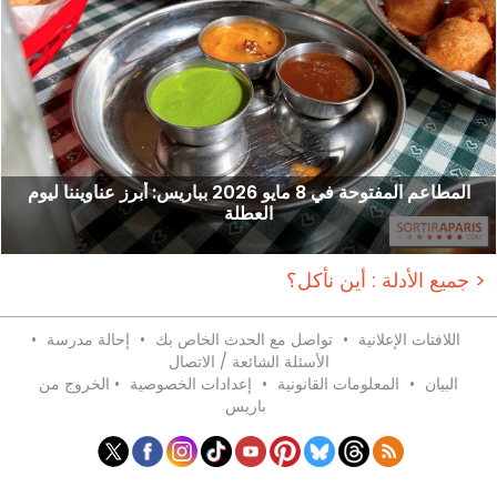
المطاعم المفتوحة في 8 مايو 2026 بباريس: أبرز عناويننا ليوم
العطلة
جميع الأدلة : أين نأكل؟ >
اللافتات الإعلانية
•
تواصل مع الحدث الخاص بك
•
إحالة مدرسة
•
الأسئلة الشائعة / الاتصال
البيان
•
المعلومات القانونية
•
إعدادات الخصوصية
•
الخروج من
باريس