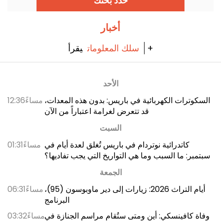
حدد بحثك
أخبار
يقرأ +
سلك المعلومات
الأحد
السكوترات الكهربائية في باريس: بدون هذه المعدات،
12:36مساءً
قد تتعرض لغرامة اعتباراً من الآن
السبت
كاتدرائية نوتردام في باريس تُغلق لعدة أيام في
01:31مساءً
سبتمبر: ما السبب وما هي التواريخ التي يجب تفاديها؟
الجمعة
أيام التراث 2026: زيارات إلى دير ماوبوسون (95)،
06:31مساءً
البرنامج
وفاة كافينسكي: أين ومتى ستُقام مراسم الجنازة في
03:32مساءً