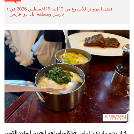
أفضل العروض للأسبوع من 10 إلى 16 أغسطس 2026 في
باريس ومنطقة إيل-دو-فرنس
ولإثارة شهيتنا، ذهبنا لتناول
جواكامولي لحم الخنزير المقدد الكوبي