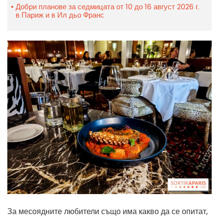
Добри планове за седмицата от 10 до 16 август 2026 г.
в Париж и в Ил дьо Франс
За месоядните любители също има какво да се опитат,