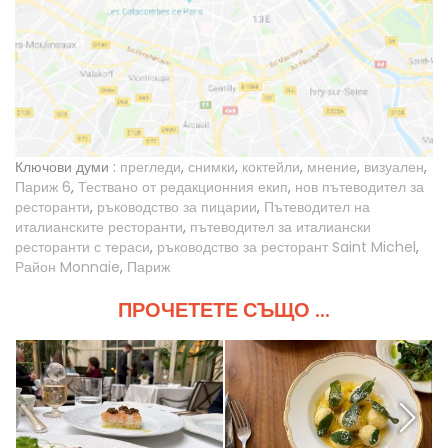
Ключови думи :
прегледи
,
снимки
,
коктейли
,
мнение
,
визуален
,
Париж 6
,
Тествано от редакционния екип
,
нов пътеводител за
ресторанти
,
ръководство за пицарии
,
Пътеводител на
италианските ресторанти
,
пътеводител за италиански
ресторанти с тераси
,
ръководство за ресторант Saint Michel
,
Район Monnaie
,
Париж
ПРОЧЕТЕТЕ СЪЩО ...