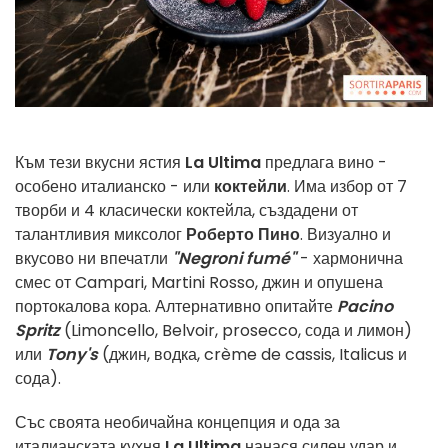
Към тези вкусни ястия
La Ultima
предлага вино -
особено италианско - или
коктейли
. Има избор от 7
творби и 4 класически коктейла, създадени от
талантливия миксолог
Роберто Пино
. Визуално и
вкусово ни впечатли
"Negroni fumé"
- хармонична
смес от Campari, Martini Rosso, джин и опушена
портокалова кора. Алтернативно опитайте
Pacino
Spritz
(Limoncello, Belvoir, prosecco, сода и лимон)
или
Tony's
(джин, водка, crème de cassis, Italicus и
сода).
Със своята необичайна концепция и ода за
италианската кухня
La Ultima
нанася силен удар и