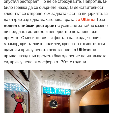
опустял ресторант. Но не се страхувайте. Напротив, би
било грешка да се обърнете назад. В действителност
клиентът се отправя към задната част на пицарията, за
да открие зад една махагонова врата
La Ultima
. Този
нощен спийкзи ресторант с
усещане за тайно казино
ни предлага истинско и невероятно потапяне във
времето. С месинговия си фонтан на входа, черния
мрамор, кристалните полилеи, креслата с животински
щампи и приглушеното осветление
La Ultima
ни
връща назад във времето благодарение на интимната
си, приглушена атмосфера от 70-те години.