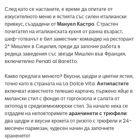
След като се настаните, е време да опитате от
изкусителното меню и ястията със силен италиански
привкус, създадени от
Мануел Кастро
. Страстен
почитател на италианската кухня от ранна възраст,
шеф-готвачът е бил заместник-командир на ресторант
2* Мишлен в Сицилия, преди да започне работа в
редица заведения със звезди Мишлен във Франция,
включително Penati al Baretto.
Какво предлага менюто? Вкусни, щедри и цветни ястия,
точно като в страната на La Dolce Vita.
Антипастите
включват известното телешко карпачо, пържено яйце в
милански стил с фондю от горгонзола и салата от
октопод в средиземноморски стил. За начало нека се
отдадем на неповторимите
аранчинети с трюфели
:
два щедри и вкусни крокета от ризото с трюфели и 24-
месечен пармезан, чудесен начин да започнете
храненето!