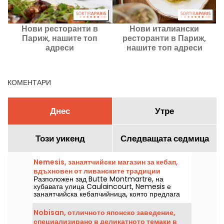
Нови ресторанти в
Нови италиански
Париж, нашите топ
ресторанти в Париж,
адреси
нашите топ адреси
КОМЕНТАРИ
Днес
Утре
Този уикенд
Следващата седмица
Nemesis, занаятчийски магазин за кебап,
вдъхновен от ливанските традиции
Разположен зад Butte Montmartre, на
хубавата улица Caulaincourt, Nemesis е
занаятчийска кебапчийница, която предлага
100% домашно приготвени сандвичи и
гарнитури. Модерно място, предлагащо
Nobisan, отличното японско заведение,
ливански вкусове, което трябва да бъде
специализирано в деликатното темаки в