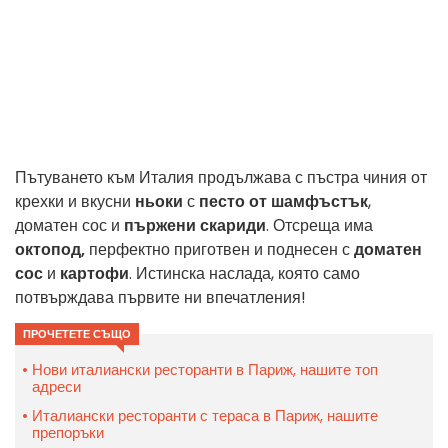
Пътуването към Италия продължава с пъстра чиния от
крехки и вкусни
ньоки
с
песто от шамфъстък
,
доматен сос и
пържени скариди
. Отсреща има
октопод,
перфектно приготвен и поднесен с
доматен
сос
и
картофи
. Истинска наслада, която само
потвърждава първите ни впечатления!
ПРОЧЕТЕТЕ СЪЩО
Нови италиански ресторанти в Париж, нашите топ
адреси
Италиански ресторанти с тераса в Париж, нашите
препоръки