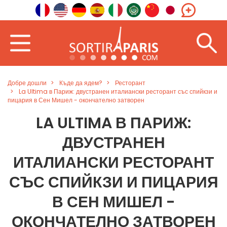
Добре дошли
Къде да ядем?
Ресторант
La Ultima в Париж: двустранен италиански ресторант със спийкзи и
пицария в Сен Мишел - окончателно затворен
LA ULTIMA В ПАРИЖ:
ДВУСТРАНЕН
ИТАЛИАНСКИ РЕСТОРАНТ
СЪС СПИЙКЗИ И ПИЦАРИЯ
В СЕН МИШЕЛ -
ОКОНЧАТЕЛНО ЗАТВОРЕН