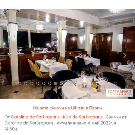
<
>
Нашите снимки на Ultima в Париж
От
Caroline de Sortiraparis
,
Julie de Sortiraparis
· Снимки от
Caroline de Sortiraparis · Актуализирано 4 май 2022г. в
14:50ч.