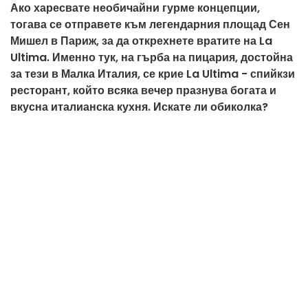
Ако харесвате необичайни гурме концепции,
тогава се отправете към легендарния площад Сен
Мишел в Париж, за да открехнете вратите на La
Ultima. Именно тук, на гърба на пицария, достойна
за тези в Малка Италия, се крие La Ultima - спийкзи
ресторант, който всяка вечер празнува богата и
вкусна италианска кухня. Искате ли обиколка?