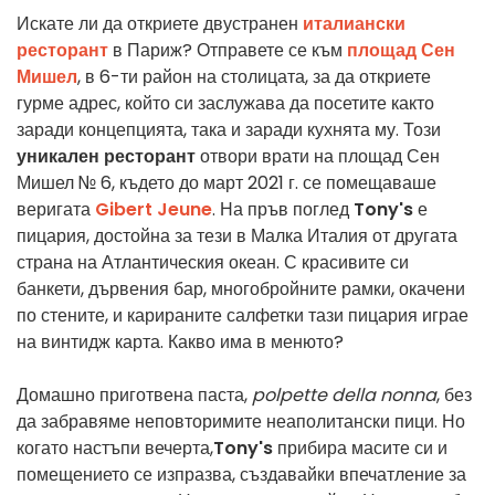
Искате ли да откриете двустранен
италиански
ресторант
в Париж? Отправете се към
площад Сен
Мишел
, в 6-ти район на столицата, за да откриете
гурме адрес, който си заслужава да посетите както
заради концепцията, така и заради кухнята му. Този
уникален ресторант
отвори врати на площад Сен
Мишел № 6, където до март 2021 г. се помещаваше
веригата
Gibert Jeune
. На пръв поглед
Tony's
е
пицария, достойна за тези в Малка Италия от другата
страна на Атлантическия океан. С красивите си
банкети, дървения бар, многобройните рамки, окачени
по стените, и карираните салфетки тази пицария играе
на винтидж карта. Какво има в менюто?
Домашно приготвена паста,
polpette della nonna
, без
да забравяме неповторимите неаполитански пици. Но
когато настъпи вечерта,
Tony's
прибира масите си и
помещението се изпразва, създавайки впечатление за