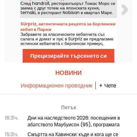
открито в 18-и район на Париж.
След handroll, ресторантьорът Томас Моро се
квартал Маре.
заема с друг тотем на японската кухня,
temaki, в ресторант Nobisan в квартал Маре.
С голяма финес, този благороден адрес е
истински успех.
Sürpriz, автентичната рецепта за берлински
кебап в Париж
Забравете за класическите кебапчета със
салата и домат и лук; в Sürpriz ви предлагаме
истински кебапчета с берлински привкус,
пълни с пресни зеленчуци, перфектно
изпечено месо и домашно приготвени сосове.
Прецизирайте търсенето си
Добри новини за жителите на Източен Париж: в
Бастилията току-що отвори врати нов адрес!
НОВИНИ
Информационен проводник
+ Чете
Петък
18:31ч.
Дни на наследството 2026: посещения в
абатството Маубуисон (95), програмата
15:31ч.
Смъртта на Кавински: къде и кога ще се