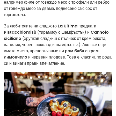
например филе от говеждо месо с трюфели или ребро
от говеждо месо за двама, поднесено със сос от
горгонзола.
За любителите на сладкото
La Ultima
предлага
Pistacchiomisù
(тирамису с шамфъстък) и
Cannolo
siciliano
(хрупкав сладкиш с пълнеж от крем рикота,
ванилия, черен шоколад и шамфъстък). Ако все още
имате място, препоръчваме ви
ром баба с крем
лимончело
и червени плодове. Това е класика по рода
си и винаги прави впечатление.