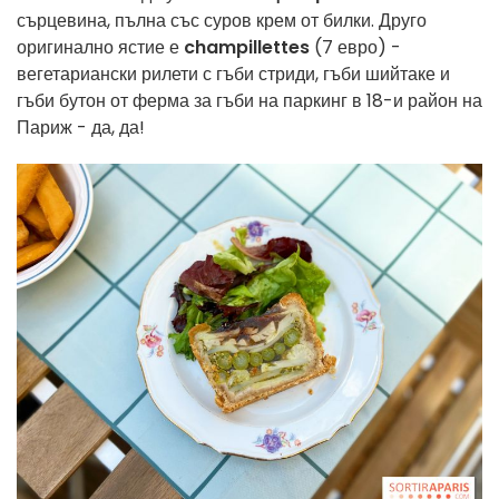
сърцевина, пълна със суров крем от билки. Друго
оригинално ястие е
champillettes
(7 евро) -
вегетариански рилети с гъби стриди, гъби шийтаке и
гъби бутон от ферма за гъби на паркинг в 18-и район на
Париж - да, да!