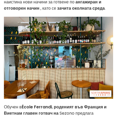
наистина нови начини за готвене по
ангажиран и
отговорен начин
, като се
зачита околната среда
.
Обучен в
École Ferrandi
,
роденият във Франция и
Виетнам главен готвач на
Sezono предлага