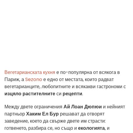
Вегетарианската кухня
е по-популярна от всякога в
Париж, а
Sezono
е едно от местата, които радват
вегетарианците, любопитните и всякакви гастрономи с
изцяло растителните
си
рецепти
.
Между двете ограничения
Ай Лоан Дюпюи
и нейният
партньор
Хаким Ел Бур
решават да отворят
заведение, което да свърже двете им страсти:
готвенето, разбира се, но също и
екологията
, и