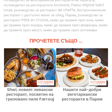
пътеводител на ресторантите locavore
,
Район Hôpital Saint
Louis
,
ръководство за ресторант de cheffe
,
бистрономически
ресторант с достъпно меню за обяд
,
Париж
,
ръководство за
ресторант Pâté en Croûte
,
какво да правим през юни
,
какво
да правим през януари
,
какво да правим през февруари
,
какво
да правите през август
,
какво да правим през септември
ПРОЧЕТЕТЕ СЪЩО ...
Shwi, новият ливански
Нашите най-добри
ресторант, посветен на
вегетариански
гриловано пиле Farrouj
ресторанти в Париж
meshwi край Канал Сен-
Мартен.