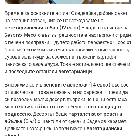
Време е за основните ястия! Следвайки добрия съвет
на главния готвач, ние се наслаждаваме на
вегетарианския кебап
(12 евро) - водещото ястие на
Sezono. Месото във вътрешността е настъргани стриди
с печени подправки - дупето работи перфектно! -сос от
бяло кисело мляко, кисели краставички за киселинност,
сурови зеленчуци за свежест и пържени картофи
панисе като
гарнитура
. Това е ястие, което ще спечели
и последните останали
вегетарианци
.
Влюбихме се и в
зелените аспержи
(14 евро) със сос
от див чесън - това е сезонът и ни харесва - преди да
си позволим малък десерт, въпреки че не ни останаха
много ястия, тъй като всичко беше
толкова щедро
поднесено
. Десертът беше
тарталетка от ревен и
ябълка
(6 €) с шантили от сумак и бадемов карамел.
Деликатен завършек на този вкусен
вегетариански
обяд
!