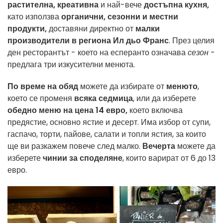
растителна, креативна
и най-вече
достъпна
кухня,
като използва
органични, сезонни и местни
продукти,
доставяни директно от
малки
производители в региона Ил дьо Франс
. През целия
ден ресторантът - което на есперанто означава
сезон
-
предлага три изкусителни менюта.
По време на обяд
можете да избирате от
менюто
,
което се променя
всяка седмица
, или да изберете
обедно меню на цена 14 евро,
което включва
предястие, основно ястие и десерт. Има избор от супи,
гаспачо, торти, пайове, салати и топли ястия, за които
ще ви разкажем повече след малко.
Вечерта
можете да
изберете
чинии за споделяне
, които варират от 6 до 13
евро.