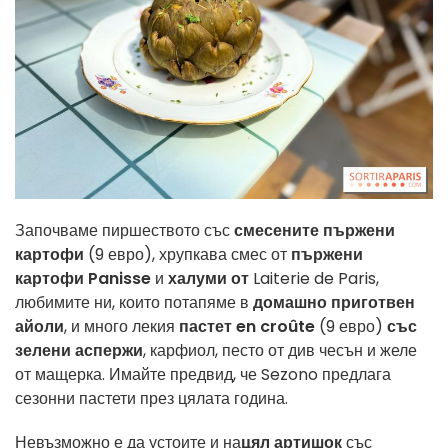
Започваме пиршеството със
смесените пържени
картофи
(9 евро), хрупкава смес от
пържени
картофи Panisse
и
халуми от
Laiterie de Paris,
любимите ни, които потапяме в
домашно приготвен
айоли
, и много лекия
пастет en croûte
(9 евро)
със
зелени аспержи
, карфиол, песто от див чесън и желе
от мащерка. Имайте предвид, че Sezono предлага
сезонни пастети през цялата година.
Невъзможно е да устоите и на
цял артишок
със