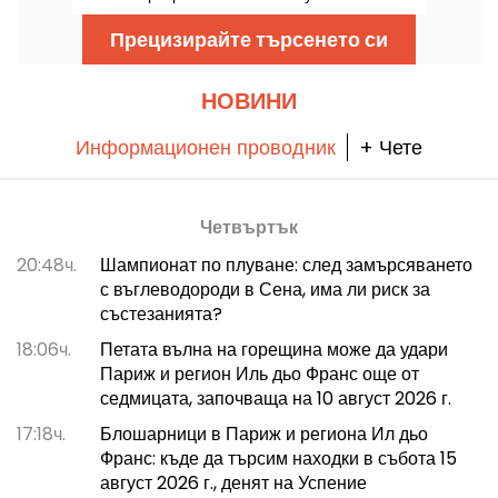
Ledoyen", за да споделят знанията си за
продуктите и техниките на готвене с
Прецизирайте търсенето си
кулинарните ентусиасти.
НОВИНИ
Информационен проводник
+ Чете
Четвъртък
20:48ч.
Шампионат по плуване: след замърсяването
с въглеводороди в Сена, има ли риск за
състезанията?
18:06ч.
Петата вълна на горещина може да удари
Париж и регион Иль дьо Франс още от
седмицата, започваща на 10 август 2026 г.
17:18ч.
Блошарници в Париж и региона Ил дьо
Франс: къде да търсим находки в събота 15
август 2026 г., денят на Успение