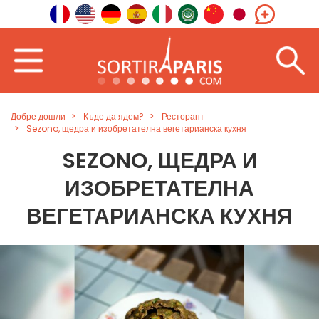
Добре дошли
Къде да ядем?
Ресторант
Sezono, щедра и изобретателна вегетарианска кухня
SEZONO, ЩЕДРА И
ИЗОБРЕТАТЕЛНА
ВЕГЕТАРИАНСКА КУХНЯ