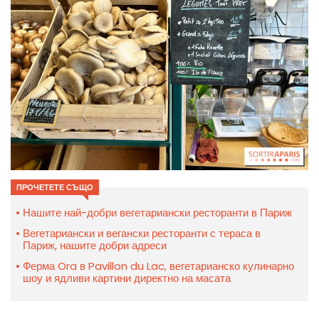
ПРОЧЕТЕТЕ СЪЩО
Нашите най-добри вегетариански ресторанти в Париж
Вегетариански и вегански ресторанти с тераса в
Париж, нашите добри адреси
Ферма Ora в Pavillon du Lac, вегетарианско кулинарно
шоу и ядливи картини директно на масата