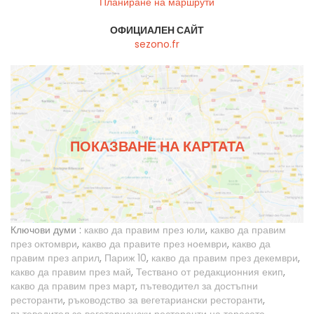
Планиране на маршрути
ОФИЦИАЛЕН САЙТ
sezono.fr
ПОКАЗВАНЕ НА КАРТАТА
Ключови думи :
какво да правим през юли
,
какво да правим
през октомври
,
какво да правите през ноември
,
какво да
правим през април
,
Париж 10
,
какво да правим през декември
,
какво да правим през май
,
Тествано от редакционния екип
,
какво да правим през март
,
пътеводител за достъпни
ресторанти
,
ръководство за вегетариански ресторанти
,
пътеводител за вегетариански ресторанти на терасата
,