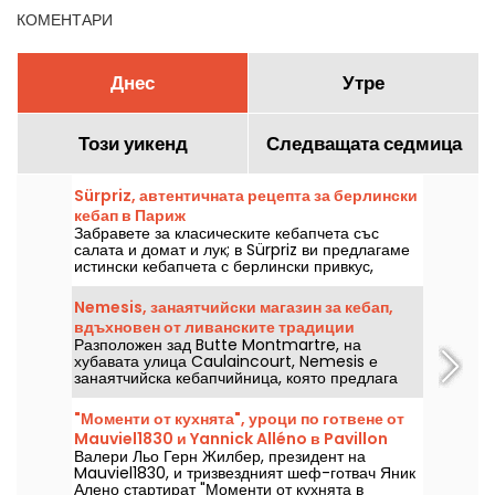
КОМЕНТАРИ
Днес
Утре
Този уикенд
Следващата седмица
Sürpriz, автентичната рецепта за берлински
кебап в Париж
Забравете за класическите кебапчета със
салата и домат и лук; в Sürpriz ви предлагаме
истински кебапчета с берлински привкус,
пълни с пресни зеленчуци, перфектно
изпечено месо и домашно приготвени сосове.
Nemesis, занаятчийски магазин за кебап,
Добри новини за жителите на Източен Париж: в
вдъхновен от ливанските традиции
Бастилията току-що отвори врати нов адрес!
Разположен зад Butte Montmartre, на
хубавата улица Caulaincourt, Nemesis е
занаятчийска кебапчийница, която предлага
100% домашно приготвени сандвичи и
гарнитури. Модерно място, предлагащо
"Моменти от кухнята", уроци по готвене от
ливански вкусове, което трябва да бъде
Mauviel1830 и Yannick Alléno в Pavillon
открито в 18-и район на Париж.
Валери Льо Герн Жилбер, президент на
Ledoyen
Mauviel1830, и тризвездният шеф-готвач Яник
Алено стартират "Моменти от кухнята в