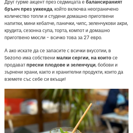
Друг гурме акцент през седмицата е
балансираният
брънч през уикенда
, който включва неограничено
количество топли и студени домашно приготвени
напитки, мини кебапче, панички, чипс, зеленчукови акри,
крудита, сезонна супа, торта, компот и домашно
приготвено мюсли - всичко това за 27 евро.
А ако искате да се запасите с всички вкусотии, в
Sezono има собствени
малки сергии, на които
се
продават
пресни плодове и зеленчуци
, бобови и
зърнени храни, както и хранителни продукти, които да
вземете със себе си вкъщи!