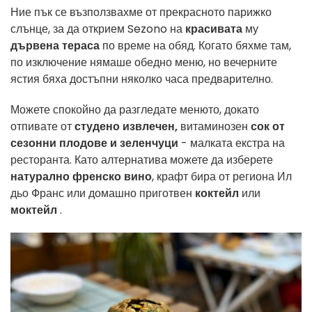
Ние пък се възползвахме от прекрасното парижко
слънце, за да открием Sezono на
красивата
му
дървена тераса
по време на обяд. Когато бяхме там,
по изключение нямаше обедно меню, но вечерните
ястия бяха достъпни няколко часа предварително.
Можете спокойно да разгледате менюто, докато
отпивате от
студено извлечен,
витаминозен
сок от
сезонни плодове и зеленчуци
- малката екстра на
ресторанта. Като алтернатива можете да изберете
натурално френско вино
, крафт бира от региона Ил
дьо Франс или домашно приготвен
коктейл
или
моктейл
.