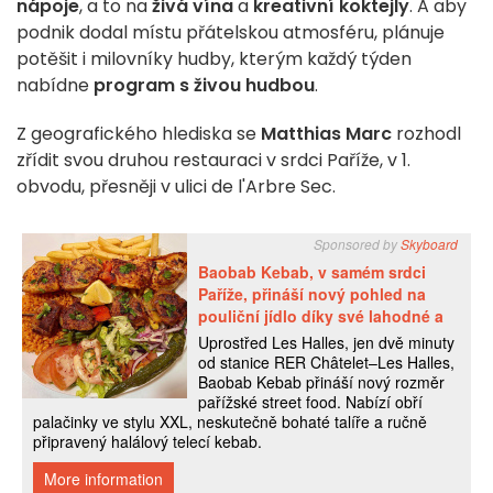
nápoje
, a to na
živá vína
a
kreativní koktejly
. A aby
podnik dodal místu přátelskou atmosféru, plánuje
potěšit i milovníky hudby, kterým každý týden
nabídne
program s živou hudbou
.
Z geografického hlediska se
Matthias Marc
rozhodl
zřídit svou druhou restauraci v srdci Paříže, v 1.
obvodu, přesněji v ulici de l'Arbre Sec.