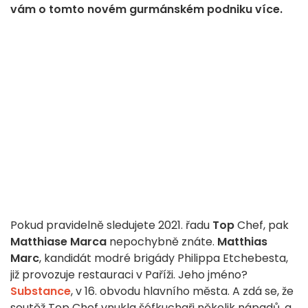
vám o tomto novém gurmánském podniku více.
Pokud pravidelně sledujete 2021. řadu
Top
Chef, pak
Matthiase Marca
nepochybně znáte.
Matthias
Marc
, kandidát modré brigády Philippa Etchebesta,
již provozuje restauraci v Paříži. Jeho jméno?
Substance
, v 16. obvodu hlavního města. A zdá se, že
soutěž Top Chef vnukla šéfkuchaři několik nápadů, a