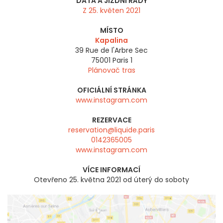
DATA A JÍZDNÍ ŘÁDY
Z 25. květen 2021
MÍSTO
Kapalina
39 Rue de l'Arbre Sec
75001
Paris 1
Plánovač tras
OFICIÁLNÍ STRÁNKA
www.instagram.com
REZERVACE
reservation@liquide.paris
0142365005
www.instagram.com
VÍCE INFORMACÍ
Otevřeno 25. května 2021 od úterý do soboty