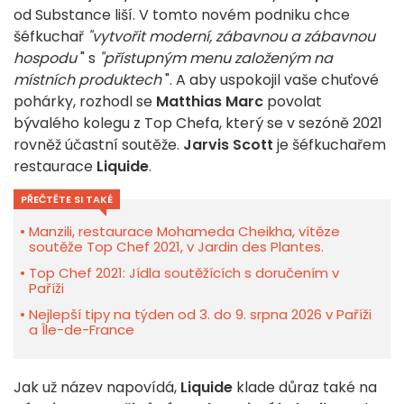
od Substance liší. V tomto novém podniku chce
šéfkuchař
"vytvořit moderní, zábavnou a zábavnou
hospodu
" s
"přístupným menu založeným na
místních produktech
". A aby uspokojil vaše chuťové
pohárky, rozhodl se
Matthias Marc
povolat
bývalého kolegu z Top Chefa, který se v sezóně 2021
rovněž účastní soutěže.
Jarvis Scott
je šéfkuchařem
restaurace
Liquide
.
PŘEČTĚTE SI TAKÉ
Manzili, restaurace Mohameda Cheikha, vítěze
soutěže Top Chef 2021, v Jardin des Plantes.
Top Chef 2021: Jídla soutěžících s doručením v
Paříži
Nejlepší tipy na týden od 3. do 9. srpna 2026 v Paříži
a Île-de-France
Jak už název napovídá,
Liquide
klade důraz také na