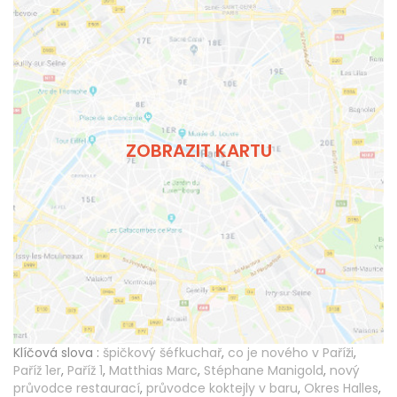
ZOBRAZIT KARTU
Klíčová slova :
špičkový šéfkuchař
,
co je nového v Paříži
,
Paříž 1er
,
Paříž 1
,
Matthias Marc
,
Stéphane Manigold
,
nový
průvodce restaurací
,
průvodce koktejly v baru
,
Okres Halles
,