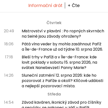
Informační drát
+ Čte
Čtvrtek
20:49
Mistrovství v plavání : Po ropných skvrnách
na Seině jsou závody ohroženy?
18:06
Pátá vlna veder by mohla zasáhnout Paříž
a Île-de-France už od týdne 10. srpna 2026.
17:18
Bleší trhy v Paříži a v Île-de-France: kde
lovit poklady v sobotu 15. srpna 2026, na
svátek Nanebevzetí Panny Marie?
14:26
Sluneční zatmění 12. srpna 2026: kde ho
pozorovat z Paříže a okolí? Klíčové události
a nejlepší pozorovací místa.
Středa
14:54
Závod kaváren, ikonický závod pro číšníky
a servírky, se nakonec v září v Paříži