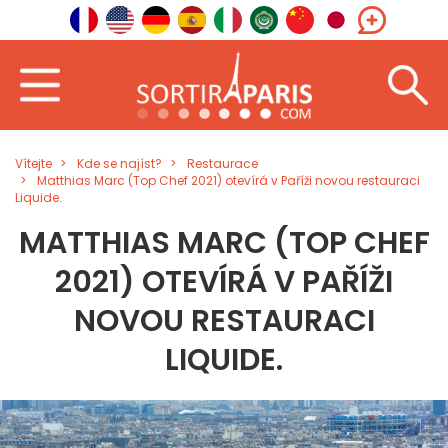
Vítejte
Kde se najíst?
Restaurace
Matthias Marc (Top Chef 2021) otevírá v Paříži novou restauraci
Liquide.
MATTHIAS MARC (TOP CHEF
2021) OTEVÍRÁ V PAŘÍŽI
NOVOU RESTAURACI
LIQUIDE.