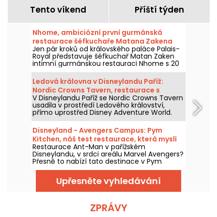
Tento víkend
Příští týden
Nhome, ambiciózní první gurmánská
restaurace šéfkuchaře Matana Zakena
Jen pár kroků od královského paláce Palais-
Royal představuje šéfkuchař Matan Zaken
intimní gurmánskou restauraci Nhome s 20
místy a jedinečným a ambiciózním
degustačním menu.
Ledová královna v Disneylandu Paříž:
Nordic Crowns Tavern, restaurace s
V Disneylandu Paříž se Nordic Crowns Tavern
autentickými severskými specialitami
usadila v prostředí Ledového království,
přímo uprostřed Disney Adventure World.
Tento nový restaurant, laděný do
skandinávského stylu, nabízí návštěvníkům
Disneyland - Avengers Campus: Pym
pokračování zážitku z Arendelle
Kitchen, náš test restaurace, která myslí
prostřednictvím atmosféry, dekorací a
Restaurace Ant-Man v pařížském
ve velkém i v malém
speciální nabídky jídel připravené právě pro
Disneylandu, v srdci areálu Marvel Avengers?
tuto část parku. Vyzkoušeli jsme a máme
Přesně to nabízí tato destinace v Pym
vám co povědět!
Kitchen, novém bufetu "all-you-can-eat" s
neúměrně velkými produkty v obřích nebo
Upřesněte vyhledávání
miniaturních verzích. Je to zábavný a hravý
způsob, jak si vychutnat jídlo pro tuto
příležitost, s pohlcujícím zážitkem v jedné z
laboratoří doktora Hanka Pyma. Vyzkoušeli
ZPRÁVY
jsme to a všechno vám o tom povíme!