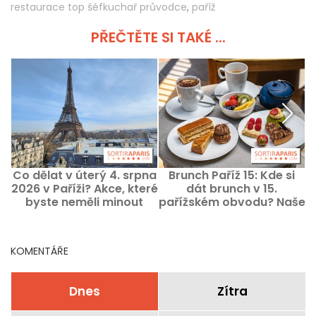
restaurace top šéfkuchař průvodce
,
paříž
PŘEČTĚTE SI TAKÉ ...
Co dělat v úterý 4. srpna
Brunch Paříž 15: Kde si
2026 v Paříži? Akce, které
dát brunch v 15.
byste neměli minout
pařížském obvodu? Naše
tipy a oblíbená místa
KOMENTÁŘE
Dnes
Zítra