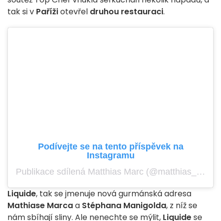
tak si v
Paříži
otevřel
druhou restauraci
.
Podívejte se na tento příspěvek na
Instagramu
Publikace sdílená Matthias Marc (@matthias_marc)
Liquide
, tak se jmenuje nová gurmánská adresa
Mathiase Marca
a
Stéphana Manigolda
, z níž se
nám sbíhají sliny. Ale nenechte se mýlit,
Liquide
se