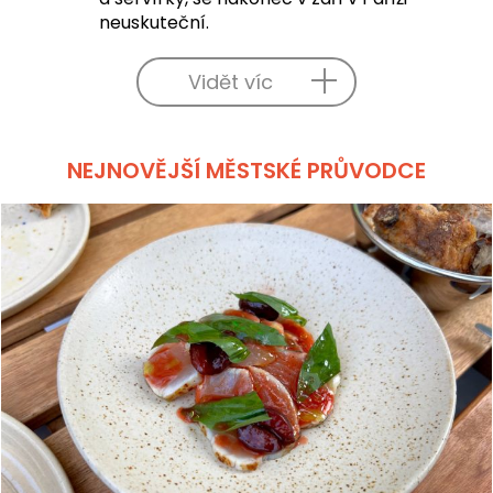
neuskuteční.
Vidět víc
NEJNOVĚJŠÍ MĚSTSKÉ PRŮVODCE