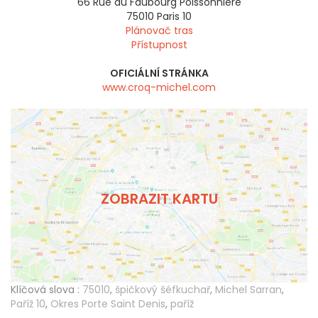
66 Rue du Faubourg Poissonnière
75010
Paris 10
Plánovač tras
Přístupnost
OFICIÁLNÍ STRÁNKA
www.croq-michel.com
ZOBRAZIT KARTU
Klíčová slova :
75010
,
špičkový šéfkuchař
,
Michel Sarran
,
Paříž 10
,
Okres Porte Saint Denis
,
paříž