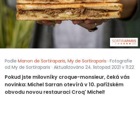
Podle
Manon de Sortiraparis
,
My de Sortiraparis
· Fotografie
od My de Sortiraparis · Aktualizováno 24. listopad 2021 v 11:22
Pokud jste milovníky croque-monsieur, čeká vás
novinka: Michel Sarran otevírá v 10. pařížském
obvodu novou restauraci Croq' Michel!