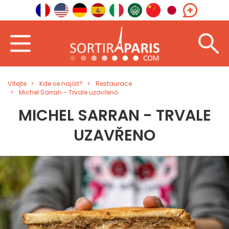
Vítejte
Kde se najíst?
Restaurace
Michel Sarran - Trvale uzavřeno
MICHEL SARRAN - TRVALE
UZAVŘENO