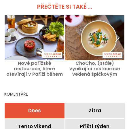
PŘEČTĚTE SI TAKÉ ...
Nové pařížské
ChoCho, (stále)
restaurace, které
vynikající restaurace
otevírají v Paříži během
vedená špičkovým
této zářijové sezóny roku
šéfkuchařem Thomasem
2026
Chisholmem
KOMENTÁŘE
Dnes
Zítra
Tento víkend
Příští týden