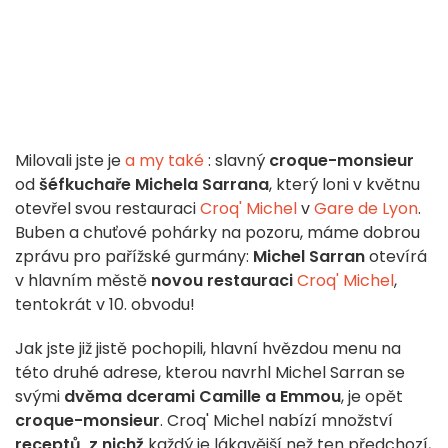
Milovali jste je
a my také
: slavný
croque-monsieur
od
šéfkuchaře Michela Sarrana
, který loni v květnu
otevřel svou restauraci
Croq' Michel
v
Gare de Lyon
.
Buben a chuťové pohárky na pozoru, máme dobrou
zprávu pro pařížské gurmány:
Michel Sarran
otevírá
v hlavním městě
novou restauraci
Croq' Michel
,
tentokrát v 10. obvodu!
Jak jste již jistě pochopili, hlavní hvězdou menu na
této druhé adrese, kterou navrhl Michel Sarran se
svými
dvěma dcerami Camille a Emmou
, je opět
croque-monsieur
. Croq' Michel nabízí množství
receptů, z nichž
každý je lákavější než ten předchozí,