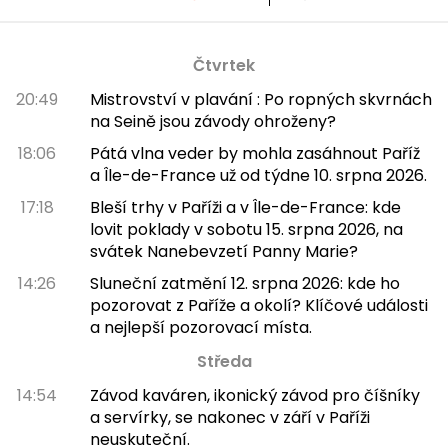
Čtvrtek
20:49
Mistrovství v plavání : Po ropných skvrnách
na Seině jsou závody ohroženy?
18:06
Pátá vlna veder by mohla zasáhnout Paříž
a Île-de-France už od týdne 10. srpna 2026.
17:18
Bleší trhy v Paříži a v Île-de-France: kde
lovit poklady v sobotu 15. srpna 2026, na
svátek Nanebevzetí Panny Marie?
14:26
Sluneční zatmění 12. srpna 2026: kde ho
pozorovat z Paříže a okolí? Klíčové události
a nejlepší pozorovací místa.
Středa
14:54
Závod kaváren, ikonický závod pro číšníky
a servírky, se nakonec v září v Paříži
neuskuteční.