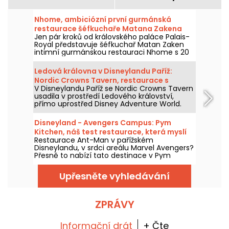
Nhome, ambiciózní první gurmánská
restaurace šéfkuchaře Matana Zakena
Jen pár kroků od královského paláce Palais-
Royal představuje šéfkuchař Matan Zaken
intimní gurmánskou restauraci Nhome s 20
místy a jedinečným a ambiciózním
degustačním menu.
Ledová královna v Disneylandu Paříž:
Nordic Crowns Tavern, restaurace s
V Disneylandu Paříž se Nordic Crowns Tavern
autentickými severskými specialitami
usadila v prostředí Ledového království,
přímo uprostřed Disney Adventure World.
Tento nový restaurant, laděný do
skandinávského stylu, nabízí návštěvníkům
Disneyland - Avengers Campus: Pym
pokračování zážitku z Arendelle
Kitchen, náš test restaurace, která myslí
prostřednictvím atmosféry, dekorací a
Restaurace Ant-Man v pařížském
ve velkém i v malém
speciální nabídky jídel připravené právě pro
Disneylandu, v srdci areálu Marvel Avengers?
tuto část parku. Vyzkoušeli jsme a máme
Přesně to nabízí tato destinace v Pym
vám co povědět!
Kitchen, novém bufetu "all-you-can-eat" s
neúměrně velkými produkty v obřích nebo
Upřesněte vyhledávání
miniaturních verzích. Je to zábavný a hravý
způsob, jak si vychutnat jídlo pro tuto
příležitost, s pohlcujícím zážitkem v jedné z
laboratoří doktora Hanka Pyma. Vyzkoušeli
ZPRÁVY
jsme to a všechno vám o tom povíme!
Informační drát
+ Čte