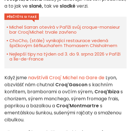
a to jak ve
slané,
tak ve
sladké
verzi.
PŘEČTĚTE SI TAKÉ
Michel Sarran otevírá v Paříži svůj croque-monsieur
bar Croq'Michel: trvale zavřeno
ChoCho, (stále) vynikající restaurace vedená
špičkovým šéfkuchařem Thomasem Chisholmem
Nejlepší tipy na týden od 3. do 9. srpna 2026 v Paříži
a Île-de-France
Když jsme
navštívili Croq' Michel na Gare de
Lyon,
obzvlášť nám chutnal
Croq'Gascon
s kachním
konfitem, bramborami a ovčím sýrem,
Croq'Ibiza
s
chorizem, sýrem manchego, sýrem fromage frais,
paprikou a bazalkou a
Croq'Montmartre
s
ementálskou šunkou, sušenými rajčaty a smaženou
cibulkou.